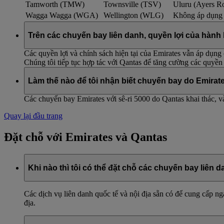
Tamworth (TMW)
Townsville (TSV)
Uluru (Ayers 
Wagga Wagga (WGA)
Wellington (WLG)
Không áp dụng
Trên các chuyến bay liên danh, quyền lợi của hành
Các quyền lợi và chính sách hiện tại của Emirates vẫn áp dụn
Chúng tôi tiếp tục hợp tác với Qantas để tăng cường các quyền 
Làm thế nào để tôi nhận biết chuyến bay do Emirat
Các chuyến bay Emirates với sê-ri 5000 do Qantas khai thác, v
Quay lại đầu trang
Đặt chỗ với Emirates và Qantas
Khi nào thì tôi có thể đặt chỗ các chuyến bay liên 
Các dịch vụ liên danh quốc tế và nội địa sẵn có để cung cấp
địa.