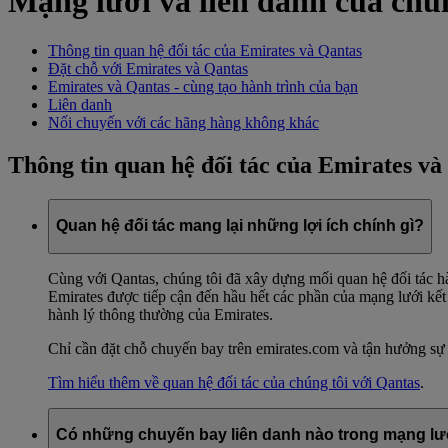
Mạng lưới và liên danh của chú
Thông tin quan hệ đối tác của Emirates và Qantas
Đặt chỗ với Emirates và Qantas
Emirates và Qantas - cùng tạo hành trình của bạn
Liên danh
Nối chuyến với các hãng hàng không khác
Thông tin quan hệ đối tác của Emirates và
Quan hệ đối tác mang lại những lợi ích chính gì?
Cùng với Qantas, chúng tôi đã xây dựng mối quan hệ đối tác h
Emirates được tiếp cận đến hầu hết các phần của mạng lưới kết
hành lý thông thường của Emirates.
Chỉ cần đặt chỗ chuyến bay trên emirates.com và tận hưởng sự t
Tìm hiểu thêm về quan hệ đối tác của chúng tôi với Qantas
.
Có những chuyến bay liên danh nào trong mạng lướ