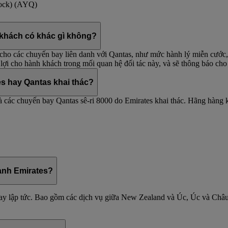
Rock) (AYQ)
 khách có khác gì không?
g cho các chuyến bay liên danh với Qantas, như mức hành lý miễn cướ
lợi cho hành khách trong mối quan hệ đối tác này, và sẽ thông báo cho
es hay Qantas khai thác?
à các chuyến bay Qantas sê-ri 8000 do Emirates khai thác. Hãng hàng 
danh Emirates?
 ngay lập tức. Bao gồm các dịch vụ giữa New Zealand và Úc, Úc và Ch