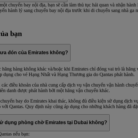
ột chuyến bay nội địa, bạn sẽ cần làm thủ tục hải quan và nhận hành l
ển hành lý sang chuyến bay nội địa trước khi di chuyển sang nhà ga nộ
của bạn
 đưa đón của Emirates không?
hãng hàng không khác và/hoặc khi Emirates chỉ đóng vai trò là hãng v
 áp dụng cho vé Hạng Nhất và Hạng Thương gia do Qantas phát hành.
 các điều khoản của nhà cung cấp dịch vụ vận chuyển vận hành chuyến
liên danh được phát hành bởi một hãng vận chuyển khác.
 chuyến bay do Emirates khai thác, không đủ điều kiện sử dụng dịch 
với Qantas. Quy định này cũng áp dụng cho những khách hàng đã đặt v
ể sử dụng phòng chờ Emirates tại Dubai không?
Qantas nếu bạn: