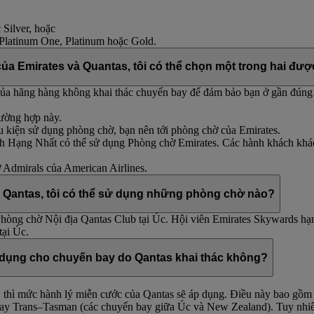
 Silver, hoặc
Platinum One, Platinum hoặc Gold.
của Emirates và Quantas, tôi có thể chọn một trong hai đư
ủa hãng hàng không khai thác chuyến bay để đảm bảo bạn ở gần đúng 
ường hợp này.
u kiện sử dụng phòng chờ, bạn nên tới phòng chờ của Emirates.
h Hạng Nhất có thể sử dụng Phòng chờ Emirates. Các hành khách khác
 Admirals của American Airlines.
y Qantas, tôi có thể sử dụng những phòng chờ nào?
hòng chờ Nội địa Qantas Club tại Úc. Hội viên Emirates Skywards h
tại Úc.
 dụng cho chuyến bay do Qantas khai thác không?
), thì mức hành lý miễn cước của Qantas sẽ áp dụng. Điều này bao 
bay Trans–Tasman (các chuyến bay giữa Úc và New Zealand). Tuy nhiên