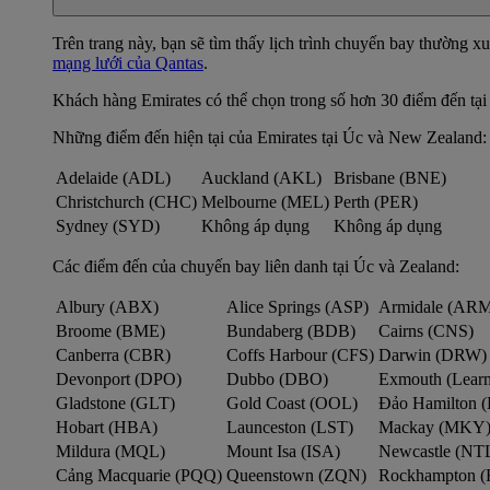
Trên trang này, bạn sẽ tìm thấy lịch trình chuyến bay thường 
mạng lưới của Qantas
.
Khách hàng Emirates có thể chọn trong số hơn 30 điểm đến tại
Những điểm đến hiện tại của Emirates tại Úc và New Zealand:
Adelaide (ADL)
Auckland (AKL)
Brisbane (BNE)
Christchurch (CHC)
Melbourne (MEL)
Perth (PER)
Sydney (SYD)
Không áp dụng
Không áp dụng
Các điểm đến của chuyến bay liên danh tại Úc và Zealand:
Albury (ABX)
Alice Springs (ASP)
Armidale (AR
Broome (BME)
Bundaberg (BDB)
Cairns (CNS)
Canberra (CBR)
Coffs Harbour (CFS)
Darwin (DRW)
Devonport (DPO)
Dubbo (DBO)
Exmouth (Lear
Gladstone (GLT)
Gold Coast (OOL)
Đảo Hamilton (
Hobart (HBA)
Launceston (LST)
Mackay (MKY
Mildura (MQL)
Mount Isa (ISA)
Newcastle (NT
Cảng Macquarie (PQQ)
Queenstown (ZQN)
Rockhampton 