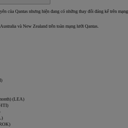
xuyên của Qantas nhưng hiện đang có những thay đổi đáng kể trên mạng
 Australia và New Zealand trên toàn mạng lưới Qantas.
M)
month) (LEA)
HTI)
)
L)
(ROK)