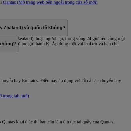
ại
Qantas
(Mở trang web bên ngoài trong cửa sổ mới)
.
w Zealand) và quốc tế không?
và New Zealand), hoặc ngược lại, trong vòng 24 giờ trên cùng một
khi làm thủ tục gửi hành lý. Áp dụng một vài loại trừ và hạn chế.
 không?
 chuyến bay Emirates. Điều này áp dụng với tất cả các chuyến bay
ở trong tab mới)
.
Qantas khai thác thì bạn cần làm thủ tục tại quầy của Qantas.