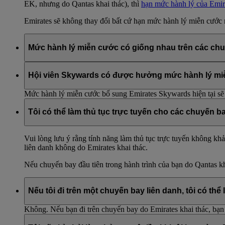
EK, nhưng do Qantas khai thác), thì
hạn mức hành lý của Emir
Emirates sẽ không thay đổi bất cứ hạn mức hành lý miễn cước n
Mức hành lý miễn cước có giống nhau trên các chu
Khi bạn chuyển từ một chuyến bay quốc tế sang chuyến bay nộ
vé, thì mức hành lý miễn cước quốc tế sẽ áp dụng cho cả hai chặ
Hội viên Skywards có được hưởng mức hành lý miễ
Truy cập
Qantas.com
để biết thêm thông tin.
Mức hành lý miễn cước bổ sung Emirates Skywards hiện tại sẽ 
Tôi có thể làm thủ tục trực tuyến cho các chuyến 
Vui lòng lưu ý rằng tính năng làm thủ tục trực tuyến không kh
liên danh không do Emirates khai thác.
Nếu chuyến bay đầu tiên trong hành trình của bạn do Qantas kha
Nếu tôi đi trên một chuyến bay liên danh, tôi có th
Không. Nếu bạn đi trên chuyến bay do Emirates khai thác, bạn c