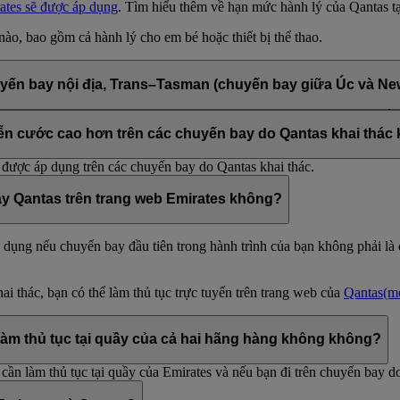
ates sẽ được áp dụng
. Tìm hiểu thêm về hạn mức hành lý của Qantas t
ào, bao gồm cả hành lý cho em bé hoặc thiết bị thể thao.
yến bay nội địa, Trans–Tasman (chuyến bay giữa Úc và Ne
i địa của Qantas hoặc chuyến bay Trans–Tasman (chuyến bay giữa Úc 
ng. Nếu bạn bay theo các vé riêng rẽ, bạn sẽ phải xuất trình cả hai vé 
n cước cao hơn trên các chuyến bay do Qantas khai thác
được áp dụng trên các chuyến bay do Qantas khai thác.
bay Qantas trên trang web Emirates không?
ả dụng nếu chuyến bay đầu tiên trong hành trình của bạn không phải là
i thác, bạn có thể làm thủ tục trực tuyến trên trang web của
Qantas
(m
ể làm thủ tục tại quầy của cả hai hãng hàng không không?
ần làm thủ tục tại quầy của Emirates và nếu bạn đi trên chuyến bay do 