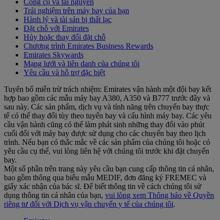
Công cụ và tài nguyên
Trải nghiệm trên máy bay của bạn
Hành lý và tài sản bị thất lạc
Đặt chỗ với Emirates
Hủy hoặc thay đổi đặt chỗ
Chương trình Emirates Business Rewards
Emirates Skywards
Mạng lưới và liên danh của chúng tôi
Yêu cầu và hỗ trợ đặc biệt
Tuyên bố miễn trừ trách nhiệm: Emirates vận hành một đội bay kết
hợp bao gồm các mẫu máy bay A380, A350 và B777 trước đây và
sau này. Các sản phẩm, dịch vụ và tính năng trên chuyến bay thực
tế có thể thay đổi tùy theo tuyến bay và cấu hình máy bay. Các yêu
cầu vận hành cũng có thể làm phát sinh những thay đổi vào phút
cuối đối với máy bay được sử dụng cho các chuyến bay theo lịch
trình. Nếu bạn có thắc mắc về các sản phẩm của chúng tôi hoặc có
yêu cầu cụ thể, vui lòng liên hệ với chúng tôi trước khi đặt chuyến
bay.
Một số phần trên trang này yêu cầu bạn cung cấp thông tin cá nhân,
bao gồm thông qua biểu mẫu MEDIF, đơn đăng ký FREMEC và
giấy xác nhận của bác sĩ. Để biết thông tin về cách chúng tôi sử
dụng thông tin cá nhân của bạn,
vui lòng xem Thông báo về Quyền
riêng tư đối với Dịch vụ vận chuyển y tế của chúng tôi
.