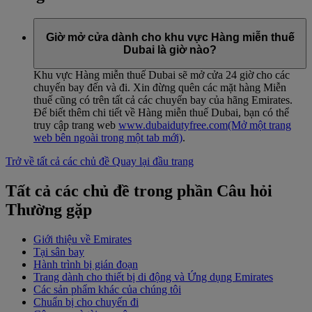
Giờ mở cửa dành cho khu vực Hàng miễn thuế
Dubai là giờ nào?
Khu vực Hàng miễn thuế Dubai sẽ mở cửa 24 giờ cho các
chuyến bay đến và đi. Xin đừng quên các mặt hàng Miễn
thuế cũng có trên tất cả các chuyến bay của hãng Emirates.
Để biết thêm chi tiết về Hàng miễn thuế Dubai, bạn có thể
truy cập trang web
www.dubaidutyfree.com
(Mở một trang
web bên ngoài trong một tab mới)
.
Trở về tất cả các chủ đề
Quay lại đầu trang
Tất cả các chủ đề trong phần Câu hỏi
Thường gặp
Giới thiệu về Emirates
Tại sân bay
Hành trình bị gián đoạn
Trang dành cho thiết bị di động và Ứng dụng Emirates
Các sản phẩm khác của chúng tôi
Chuẩn bị cho chuyến đi