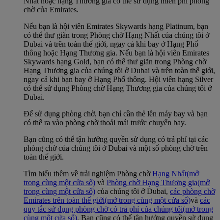
Nhất hoặc hạng Thương gia có thể sử dụng miễn phí phòng
chờ của Emirates.
Nếu bạn là hội viên Emirates Skywards hạng Platinum, bạn
có thể thư giãn trong Phòng chờ Hạng Nhất của chúng tôi ở
Dubai và trên toàn thế giới, ngay cả khi bay ở Hạng Phổ
thông hoặc Hạng Thương gia. Nếu bạn là hội viên Emirates
Skywards hạng Gold, bạn có thể thư giãn trong Phòng chờ
Hạng Thương gia của chúng tôi ở Dubai và trên toàn thế giới,
ngay cả khi bạn bay ở Hạng Phổ thông. Hội viên hạng Silver
có thể sử dụng Phòng chờ Hạng Thương gia của chúng tôi ở
Dubai.
Để sử dụng phòng chờ, bạn chỉ cần thẻ lên máy bay và bạn
có thể ra vào phòng chờ thoải mái trước chuyến bay.
Bạn cũng có thể tận hưởng quyền sử dụng có trả phí tại các
phòng chờ của chúng tôi ở Dubai và một số phòng chờ trên
toàn thế giới.
Tìm hiểu thêm về trải nghiệm Phòng chờ
Hạng Nhất
(mở
trong cùng một cửa sổ)
và
Phòng chờ Hạng Thương gia
(mở
trong cùng một cửa sổ)
của chúng tôi ở Dubai,
các phòng chờ
Emirates trên toàn thế giới
(mở trong cùng một cửa sổ)
và
các
quy tắc sử dụng phòng chờ có trả phí của chúng tôi
(mở trong
cùng một cửa sổ)
. Bạn cũng có thể tận hưởng quyền sử dụng