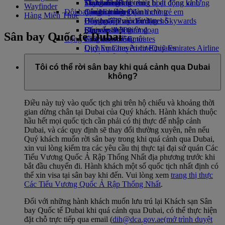
Thức uống
Đồ chơi cho trẻ em
Tính bền vững trong hoạt động kinh
Skywards Rail
Trang dành cho thiết bị di động và Ứng
Wayfinder
Đội bay của chúng tôi
Các hoạt động dành cho trẻ em
doanh
Công cụ tính Dặm thưởng
dụng Emirates
Hàng Miễn Thuế
Boeing 777
Chính sách môi trường
Đăng nhập vào Emirates Skywards
Hủy hoặc thay đổi đặt chỗ
Emirates A380
Báo cáo môi trường
Skywards+
Chuyến đi bị gián đoạn
Sân bay Quốc tế Dubai
Cộng đồng của chúng tôi
Emirates A350
Giới thiệu về Emirates
Dịch vụ Chuyên cơ Emirates
Quỹ Emirates Airline
Quỹ Emirates Airline
Sơ đồ chỗ ngồi
Opens an external link in a new tab
Hoạt động tài trợ
Tôi có thể rời sân bay khi quá cảnh qua Dubai
không?
Điều này tuỳ vào quốc tịch ghi trên hộ chiếu và khoảng thời
gian dừng chân tại Dubai của Quý khách. Hành khách thuộc
hầu hết mọi quốc tịch cần phải có thị thực để nhập cảnh
Dubai, và các quy định sẽ thay đổi thường xuyên, nên nếu
Quý khách muốn rời sân bay trong khi quá cảnh qua Dubai,
xin vui lòng kiểm tra các yêu cầu thị thực tại đại sứ quán Các
Tiểu Vương Quốc Ả Rập Thống Nhất địa phương trước khi
bắt đầu chuyến đi. Hành khách một số quốc tịch nhất định có
thể xin visa tại sân bay khi đến. Vui lòng xem
trang thị thực
Các Tiểu Vương Quốc Ả Rập Thống Nhất
.
Đối với những hành khách muốn lưu trú lại Khách sạn Sân
bay Quốc tế Dubai khi quá cảnh qua Dubai, có thể thực hiện
đặt chỗ trực tiếp qua email (
dih@dca.gov.ae
(mở trình duyệt