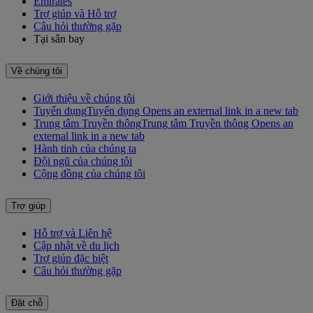
Emirates
Trợ giúp và Hỗ trợ
Câu hỏi thường gặp
Tại sân bay
Về chúng tôi
Giới thiệu về chúng tôi
Tuyển dụng
Tuyển dụng Opens an external link in a new tab
Trung tâm Truyền thông
Trung tâm Truyền thông Opens an
external link in a new tab
Hành tinh của chúng ta
Đội ngũ của chúng tôi
Cộng đồng của chúng tôi
Trợ giúp
Hỗ trợ và Liên hệ
Cập nhật về du lịch
Trợ giúp đặc biệt
Câu hỏi thường gặp
Đặt chỗ