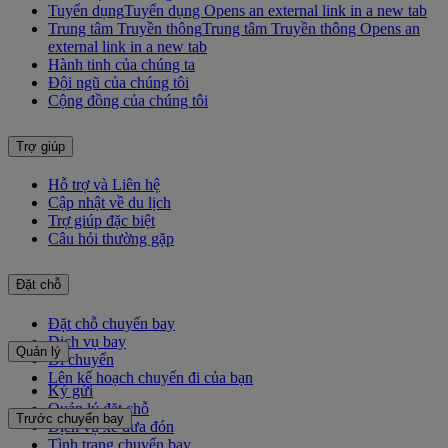
Tuyển dụng
Tuyển dụng Opens an external link in a new tab
Trung tâm Truyền thông
Trung tâm Truyền thông Opens an
external link in a new tab
Hành tinh của chúng ta
Đội ngũ của chúng tôi
Cộng đồng của chúng tôi
Trợ giúp
Hỗ trợ và Liên hệ
Cập nhật về du lịch
Trợ giúp đặc biệt
Câu hỏi thường gặp
Đặt chỗ
Đặt chỗ chuyến bay
Dịch vụ bay
Quản lý
Di chuyển
Lên kế hoạch chuyến đi của bạn
Ký gửi
Quản lý đặt chỗ
Trước chuyến bay
Dịch vụ xe đưa đón
Tình trạng chuyến bay