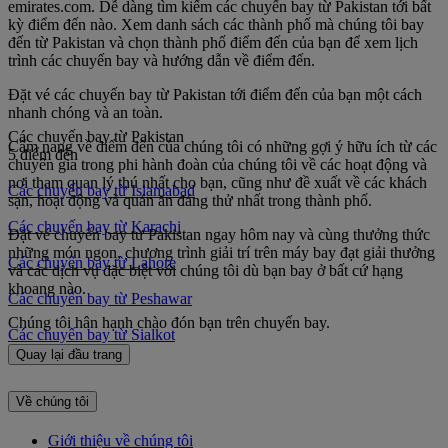
emirates.com. Dễ dàng tìm kiếm các chuyến bay từ Pakistan tới bất
kỳ điểm đến nào. Xem danh sách các thành phố mà chúng tôi bay
đến từ Pakistan và chọn thành phố điểm đến của bạn để xem lịch
trình các chuyến bay và hướng dẫn về điểm đến.
Đặt vé các chuyến bay từ Pakistan tới điểm đến của bạn một cách
nhanh chóng và an toàn.
Các chuyến bay từ Pakistan
Cẩm nang về điểm đến của chúng tôi có những gợi ý hữu ích từ các
5 điểm đến
chuyên gia trong phi hành đoàn của chúng tôi về các hoạt động và
nơi tham quan lý thú nhất cho bạn, cũng như đề xuất về các khách
Các chuyến bay từ Islamabad
sạn, hoạt động và quán ăn đáng thử nhất trong thành phố.
Các chuyến bay từ Karachi
Đặt vé chuyến bay từ Pakistan ngay hôm nay và cùng thưởng thức
những món ngon, chương trình giải trí trên máy bay đạt giải thưởng
Các chuyến bay từ Lahore
và các dịch vụ đặc biệt với chúng tôi dù bạn bay ở bất cứ hạng
khoang nào.
Các chuyến bay từ Peshawar
Chúng tôi hân hạnh chào đón bạn trên chuyến bay.
Các chuyến bay từ Sialkot
Quay lại đầu trang
Về chúng tôi
Giới thiệu về chúng tôi