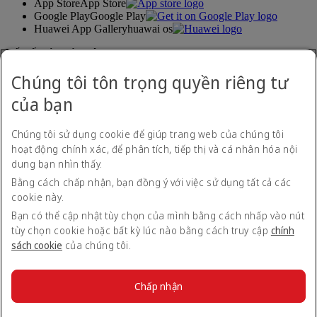
App Store
App Store
Google Play
Google Play
Huawei App Gallery
huawai os
Kết nối với chúng tôi
Chúng tôi tôn trọng quyền riêng tư
Chia sẻ trải nghiệm của bạn với Emirates.
của bạn
Chúng tôi sử dụng cookie để giúp trang web của chúng tôi
hoạt động chính xác, để phân tích, tiếp thị và cá nhân hóa nội
dung bạn nhìn thấy.
Bằng cách chấp nhận, bạn đồng ý với việc sử dụng tất cả các
cookie này.
Bản kê phương tiện sử dụng
Liên hệ với chúng tôi
Bạn có thể cập nhật tùy chọn của mình bằng cách nhấp vào nút
Chính sách về quyền riêng tư
tùy chọn cookie hoặc bất kỳ lúc nào bằng cách truy cập
chính
Điều khoản và điều kiện
sách cookie
của chúng tôi.
Chính sách Cookie
An ninh mạng
Tuyên bố minh bạch về Đạo luật nô lệ hiện đại
Chấp nhận
Sơ đồ trang web
© 2026 The Emirates Group. Bảo Lưu Mọi Quyền.