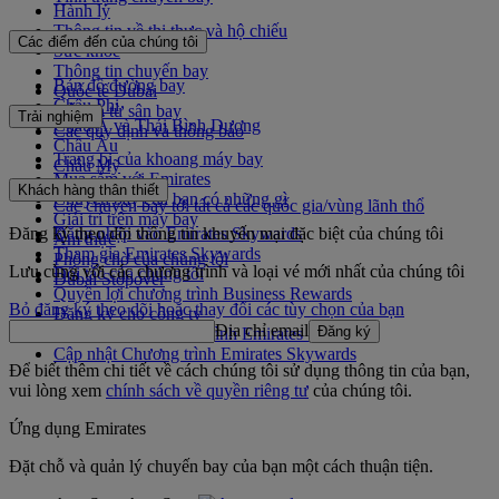
Hành lý
Thông tin về thị thực và hộ chiếu
Các điểm đến của chúng tôi
Sức khỏe
Thông tin chuyến bay
Bản đồ đường bay
Quốc tế Dubai
Châu Phi
Đến và từ sân bay
Trải nghiệm
Châu Á và Thái Bình Dương
Các quy định và thông báo
Châu Âu
Trang bị của khoang máy bay
Châu Mỹ
Mua sắm với Emirates
Trung Đông
Khách hàng thân thiết
Chuyến bay của bạn có những gì
Các chuyến bay tới tất cả các quốc gia/vùng lãnh thổ
Giải trí trên máy bay
Đăng ký theo dõi thông tin khuyến mại đặc biệt của chúng tôi
Đăng nhập vào Emirates Skywards
Ẩm thực
Tham gia Emirates Skywards
Phòng chờ của chúng tôi
Lưu cùng với các chương trình và loại vé mới nhất của chúng tôi
Đối tác của chúng tôi
Dubai Stopover
Quyền lợi chương trình Business Rewards
Bỏ đăng ký theo dõi hoặc thay đổi các tùy chọn của bạn
Đăng ký cho công ty
Địa chỉ email
Đăng ký
Quy tắc của Chương trình Emirates Skywards
Cập nhật Chương trình Emirates Skywards
Để biết thêm chi tiết về cách chúng tôi sử dụng thông tin của bạn,
vui lòng xem
chính sách về quyền riêng tư
của chúng tôi.
Ứng dụng Emirates
Đặt chỗ và quản lý chuyến bay của bạn một cách thuận tiện.