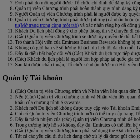
Đơn phải do một người được Tổ chức chỉ định để đăng ký cũng
Quản trị viên Chương trình phải hoàn thành quy trình đăng ký 
Người Quản trị viên Chương trình phải là người được ủy quyền
Quản trị viên Chương trình phải được (những) cá nhân hoặc (n
tư
(Mở trang trong cùng một tab)
và xác nhận rằng họ đã đồng 
Khách Du lịch phải đồng ý cho phép thông tin về chuyến đi của
(Các) Quản trị viên Chương trình sẽ được ủy quyền để đổi bấ
Trở thành Hội viên của Emirates Business Rewards không bị mấ
Không có giới hạn về số lượng Khách du lịch tối đa cho mỗi T
Đây là điều bắt buộc đối với (Các) Khách du lịch trực tiếp đư
(Các) Khách du lịch phải là người lớn hợp pháp tại quốc gia cư
Sau khi được chấp thuận, Tổ chức sẽ nhận được mã Hội viên d
Quản lý Tài khoản
(Các) Quản trị viên Chương trình và Nhân viên liên quan đến 
Nếu (Các) Quản trị viên chương trình và Nhân viên liên quan 
khẩu của chương trình Skywards.
Khách mời Du lịch sẽ không được truy cập vào Tài khoản Emi
Chỉ có Quản trị viên Chương trình mới có thể truy cập trang
Đây là trách nhiệm của (các) Quản trị viên Chương trình để h
Trong trường hợp hồ sơ không đầy đủ, Emirates có thể liên hệ 
(Các) Quản trị viên Chương trình phải sử dụng thẻ Đặt chỗ để 
Tất cả các yêu cầu đi du lịch đang chờ xử lý đã được gửi cho (