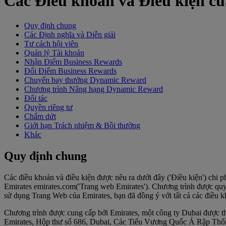
Các Điều khoản và Điều kiện c
Quy định chung
Các Định nghĩa và Diễn giải
Tư cách hội viên
Quản lý Tài khoản
Nhận Điểm Business Rewards
Đổi Điểm Business Rewards
Chuyến bay thưởng Dynamic Reward
Chương trình Nâng hạng Dynamic Reward
Đối tác
Quyền riêng tư
Chấm dứt
Giới hạn Trách nhiệm & Bồi thường
Khác
Quy định chung
Các điều khoản và điều kiện được nêu ra dưới đây ('Điều kiện') chi 
Emirates emirates.com('Trang web Emirates'). Chương trình được quyế
sử dụng Trang Web của Emirates, bạn đã đồng ý với tất cả các điều k
Chương trình được cung cấp bởi Emirates, một công ty Dubai được t
Emirates, Hộp thư số 686, Dubai, Các Tiểu Vương Quốc Ả Rập Thố