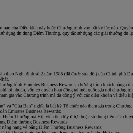
ần nào của Điều kiện này hoặc Chương trình vào bất kỳ lúc nào. Quyề
 sử dụng tín dụng Điểm Thưởng, quy tắc sử dụng các giải thưởng du lịch,
lập theo Nghị định số 2 năm 1985 (đã được sửa đổi) của Chính phủ Dub
Nhất.
hương trình Emirates Business Rewards, chương trình khách hàng công
y phi lợi nhuận, vốn có quyền hoạt động tại một quốc gia nơi chương t
tham gia vào Chương trình mà đã đồng ý với các điều khoản và điều ki
n" và "Của Bạn" nghĩa là bất kỳ Tổ chức nào tham gia trong Chương t
hoản Emirates Business Rewards;
n Điểm Thưởng mà Hội viên tích lũy được hoặc sử dụng trên các chuy
dụng Điểm thưởng Business Rewards;
c nâng hạng vé bằng Điểm Thưởng Business Rewards;
 lý tài khoản Emirates Business Rewards thay mặt cho Hội viên;