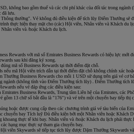
 USD, không bao gồm thuế và các chi phí khác của đối tác trong ngành
c đã lưu.
é Thông thường". Vé không đủ điều kiện để tích lũy Điểm Thưởng sẽ đ
trình thực hiện thay mặt cho (các) Hội viên, Nhân viên và Khách du lịc
, Nhân viên và /hoặc Khách du lịch.
iness Rewards với mã số Emirates Business Rewards có hiệu lực mới 
ewards sau khi đăng ký xong.
 đúng mã số Business Rewards tại thời điểm đặt chỗ.
 nếu mã Hội viên trích dẫn tại thời điểm đặt chỗ không chính xác hoặ
m Thưởng Business Rewards cho mỗi 1 USD sử dụng trên giá vé cơ bản
ng ngành (không tính vào Điểm Thưởng tích lũy) . Điểm Thưởng tích lũy 
ewards nếu vé đáp ứng các điều kiện sau:
Emirates Business Rewards, Trung tâm Liên hệ của Emirates, các Phòng 
 vé gồm 13 chữ số bắt đầu là "176") và vé trên một chuyến bay tiếp thị
ng hoặc được cung cấp theo các chương trình giá vé tàu biển của Emir
các chuyến bay Tích luỹ Đủ điều kiện bởi một Nhân viên hoặc Khách 
ng khoang thực tế khi bay. Nhân viên và /hoặc Khách du lịch phải thực
 các hạng mục thực sự tham gia chuyến bay.
 Hội viên Skywards sẽ tiếp tục tích lũy được Dặm Thưởng Skywards 