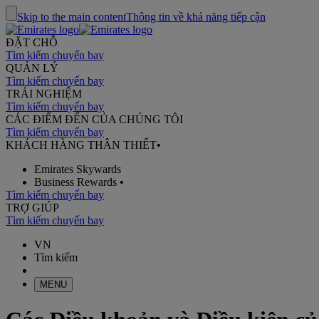
Skip to the main content
Thông tin về khả năng tiếp cận
ĐẶT CHỖ
Tìm kiếm chuyến bay
QUẢN LÝ
Tìm kiếm chuyến bay
TRẢI NGHIỆM
Tìm kiếm chuyến bay
CÁC ĐIỂM ĐẾN CỦA CHÚNG TÔI
Tìm kiếm chuyến bay
KHÁCH HÀNG THÂN THIẾT
•
Emirates Skywards
Business Rewards
•
Tìm kiếm chuyến bay
TRỢ GIÚP
Tìm kiếm chuyến bay
VN
Tìm kiếm
MENU