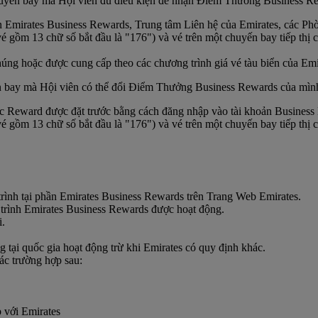
huyến bay mà Hội viên đủ điều kiện để nhận Điểm Thưởng Business Rew
Emirates Business Rewards, Trung tâm Liên hệ của Emirates, các Phòng 
 vé gồm 13 chữ số bắt đầu là "176") và vé trên một chuyến bay tiếp thị
ng hoặc được cung cấp theo các chương trình giá vé tàu biển của Emir
n bay mà Hội viên có thể đổi Điểm Thưởng Business Rewards của mình 
ward được đặt trước bằng cách đăng nhập vào tài khoản Business R
 vé gồm 13 chữ số bắt đầu là "176") và vé trên một chuyến bay tiếp thị
ình tại phần Emirates Business Rewards trên Trang Web Emirates.
 trình Emirates Business Rewards được hoạt động.
i.
 tại quốc gia hoạt động trừ khi Emirates có quy định khác.
ác trường hợp sau:
 với Emirates