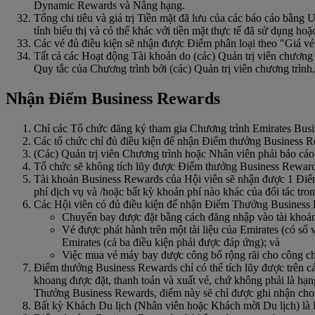
Dynamic Rewards và Nâng hạng.
Tổng chi tiêu và giá trị Tiền mặt đã lưu của các báo cáo bằng
tính biểu thị và có thể khác với tiền mặt thực tế đã sử dụng hoặ
Các vé đủ điều kiện sẽ nhận được Điểm phân loại theo "Giá v
Tất cả các Hoạt động Tài khoản do (các) Quản trị viên chương 
Quy tắc của Chương trình bởi (các) Quản trị viên chương trình
Nhận Điểm Business Rewards
Chỉ các Tổ chức đăng ký tham gia Chương trình Emirates Bus
Các tổ chức chỉ đủ điều kiện để nhận Điểm thưởng Business R
(Các) Quản trị viên Chương trình hoặc Nhân viên phải báo cáo
Tổ chức sẽ không tích lũy được Điểm thưởng Business Rewards
Tài khoản Business Rewards của Hội viên sẽ nhận được 1 Điể
phí dịch vụ và /hoặc bất kỳ khoản phí nào khác của đối tác tro
Các Hội viên có đủ điều kiện để nhận Điểm Thưởng Business R
Chuyến bay được đặt bằng cách đăng nhập vào tài khoản 
Vé được phát hành trên một tài liệu của Emirates (có số
Emirates (cả ba điều kiện phải được đáp ứng); và
Việc mua vé máy bay được công bố rộng rãi cho công chú
Điểm thưởng Business Rewards chỉ có thể tích lũy được trên 
khoang được đặt, thanh toán và xuất vé, chứ không phải là hạ
Thưởng Business Rewards, điểm này sẽ chỉ được ghi nhận cho
Bất kỳ Khách Du lịch (Nhân viên hoặc Khách mời Du lịch) là