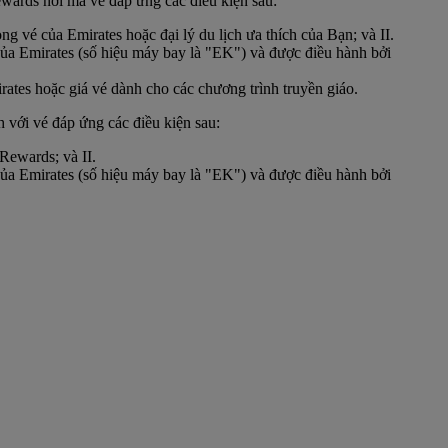
ards nơi mà vé đáp ứng các điều kiện sau:
vé của Emirates hoặc đại lý du lịch ưa thích của Bạn; và II.
 của Emirates (số hiệu máy bay là "EK") và được điều hành bởi
ates hoặc giá vé dành cho các chương trình truyền giáo.
với vé đáp ứng các điều kiện sau:
ewards; và II.
 của Emirates (số hiệu máy bay là "EK") và được điều hành bởi