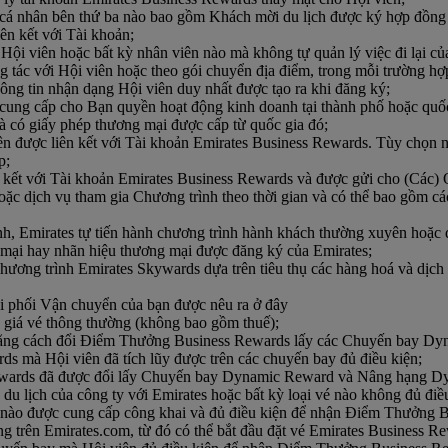
 cá nhân bên thứ ba nào bao gồm Khách mời du lịch được ký hợp đồng b
ên kết với Tài khoản;
Hội viên hoặc bất kỳ nhân viên nào mà không tự quản lý việc đi lại c
ng tác với Hội viên hoặc theo gói chuyển địa điểm, trong mỗi trường h
hông tin nhận dạng Hội viên duy nhất được tạo ra khi đăng ký;
lý cung cấp cho Bạn quyền hoạt động kinh doanh tại thành phố hoặc quố
 có giấy phép thương mại được cấp từ quốc gia đó;
ên được liên kết với Tài khoản Emirates Business Rewards. Tùy chọn n
p;
n kết với Tài khoản Emirates Business Rewards và được gửi cho (Các) Q
oặc dịch vụ tham gia Chương trình theo thời gian và có thể bao gồm c
ảnh, Emirates tự tiến hành chương trình hành khách thường xuyên hoặc
mại hay nhãn hiệu thương mại được đăng ký của Emirates;
chương trình Emirates Skywards dựa trên tiêu thụ các hàng hoá và dịch
hi phối Vận chuyển của bạn được nêu ra ở đây
ên giá vé thông thường (không bao gồm thuế);
ệm bằng cách đổi Điểm Thưởng Business Rewards lấy các Chuyến bay D
 mà Hội viên đã tích lũy được trên các chuyến bay đủ điều kiện;
wards đã được đổi lấy Chuyến bay Dynamic Reward và Nâng hạng Dy
g du lịch của công ty với Emirates hoặc bất kỳ loại vé nào không đủ 
g nào được cung cấp công khai và đủ điều kiện để nhận Điểm Thưởng 
ng trên Emirates.com, từ đó có thể bắt đầu đặt vé Emirates Business R