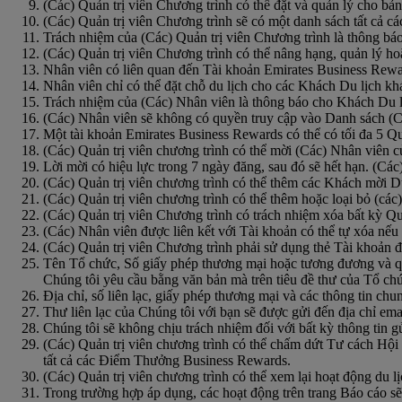
(Các) Quản trị viên Chương trình có thể đặt và quản lý cho b
(Các) Quản trị viên Chương trình sẽ có một danh sách tất cả c
Trách nhiệm của (Các) Quản trị viên Chương trình là thông bá
(Các) Quản trị viên Chương trình có thể nâng hạng, quản lý hoặ
Nhân viên có liên quan đến Tài khoản Emirates Business Rewar
Nhân viên chỉ có thể đặt chỗ du lịch cho các Khách Du lịch kh
Trách nhiệm của (Các) Nhân viên là thông báo cho Khách Du lị
(Các) Nhân viên sẽ không có quyền truy cập vào Danh sách (Cá
Một tài khoản Emirates Business Rewards có thể có tối đa 5 Qu
(Các) Quản trị viên chương trình có thể mời (Các) Nhân viên 
Lời mời có hiệu lực trong 7 ngày đăng, sau đó sẽ hết hạn. (Các)
(Các) Quản trị viên chương trình có thể thêm các Khách mời D
(Các) Quản trị viên chương trình có thể thêm hoặc loại bỏ (cá
(Các) Quản trị viên Chương trình có trách nhiệm xóa bất kỳ Q
(Các) Nhân viên được liên kết với Tài khoản có thể tự xóa nếu
(Các) Quản trị viên Chương trình phải sử dụng thẻ Tài khoản đ
Tên Tổ chức, Số giấy phép thương mại hoặc tương đương và quố
Chúng tôi yêu cầu bằng văn bản mà trên tiêu đề thư của Tổ chứ
Địa chỉ, số liên lạc, giấy phép thương mại và các thông tin ch
Thư liên lạc của Chúng tôi với bạn sẽ được gửi đến địa chỉ em
Chúng tôi sẽ không chịu trách nhiệm đối với bất kỳ thông tin gử
(Các) Quản trị viên chương trình có thể chấm dứt Tư cách Hộ
tất cả các Điểm Thưởng Business Rewards.
(Các) Quản trị viên chương trình có thể xem lại hoạt động du 
Trong trường hợp áp dụng, các hoạt động trên trang Báo cáo s