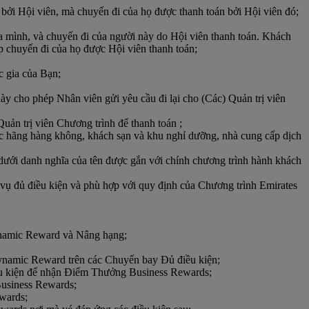
ởi Hội viên, mà chuyến đi của họ được thanh toán bởi Hội viên đó;
ủa mình, và chuyến đi của người này do Hội viên thanh toán. Khách
ợp chuyến đi của họ được Hội viên thanh toán;
c gia của Bạn;
ày cho phép Nhân viên gửi yêu cầu đi lại cho (Các) Quản trị viên
uản trị viên Chương trình để thanh toán ;
ác hãng hàng không, khách sạn và khu nghỉ dưỡng, nhà cung cấp dịch
 dưới danh nghĩa của tên được gắn với chính chương trình hành khách
 vụ đủ điều kiện và phù hợp với quy định của Chương trình Emirates
ynamic Reward và Nâng hạng;
namic Reward trên các Chuyến bay Đủ điều kiện;
điều kiện để nhận Điểm Thưởng Business Rewards;
Business Rewards;
ewards;