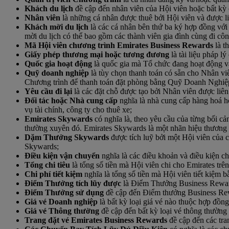
Khách du lịch
đề cập đến nhân viên của Hội viên hoặc bất kỳ
Nhân viên
là những cá nhân được thuê bởi Hội viên và được li
Khách mời du lịch
là các cá nhân bên thứ ba ký hợp đồng với 
mời du lịch có thể bao gồm các thành viên gia đình cùng đi cô
Mã Hội viên chương trình Emirates Business Rewards
là t
Giấy phép thương mại hoặc tương đương
là tài liệu pháp 
Quốc gia hoạt động
là quốc gia mà Tổ chức đang hoạt động và
Quỹ doanh nghiệp
là tùy chọn thanh toán có sẵn cho Nhân vi
Chương trình để thanh toán đặt phòng bằng Quỹ Doanh Nghiệ
Yêu cầu đi lại
là các đặt chỗ được tạo bởi Nhân viên được liê
Đối tác hoặc Nhà cung cấp
nghĩa là nhà cung cấp hàng hoá h
vụ tài chính, công ty cho thuê xe;
Emirates Skywards
có nghĩa là, theo yêu cầu của từng bối c
thường xuyên đó. Emirates Skywards là một nhãn hiệu thương 
D
ặm Thưởng Skywards
được tích luỹ bởi một Hội viên của 
Skywards;
Điều kiện vận chuyển
nghĩa là các điều khoản và điều kiện c
Tổng chi tiêu
là tổng số tiền mà Hội viên chi cho Emirates tr
Chi phí tiết kiệm
nghĩa là tổng số tiền mà Hội viên tiết ki
Điểm Thưởng tích lũy được
là Điểm Thưởng Business Rewards
Điểm Thưởng sử dụng
đề cập đến Điểm thưởng Business Re
Giá vé Doanh nghiệp
là bất kỳ loại giá vé nào thuộc hợp đồn
Giá vé Thông thường
đề cập đến bất kỳ loại vé thông thườn
Trang đặt vé Emirates Business Rewards
đề cập đến các tra