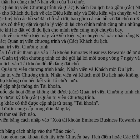
ản thân họ cũng như Nhân viên của Tổ chức.
ác Quản trị viên Chương trình và (Các) Khách Du lịch bao gồm (các) N
o cho Khách du lịch về các Điều kiện này và Điều kiện vận chuyển và x
c huỷ bỏ các hồ sơ đặt chỗ sắp tới, bao gồm cả các hồ sơ đặt chỗ do K
ds có thể tự đặt và quản lý việc đi lại cho chính mình cũng như nhữn
ác khi họ đặt vé đi du lịch cho mình trên cùng một chuyến bay.
ch về các Điều kiện này và Điều kiện vận chuyển và xác nhận rằng Khá
c) Quản trị viên chương trình và (Các) Khách du lịch.
ản trị viên Chương trình.
của Tổ chức tham gia vào Tài khoản Emirates Business Rewards để tự đ
 Quản trị viên chương trình có thể gửi lại lời mời trong vòng 7 ngày và
u lịch vào Tài khoản để dễ dàng đặt chỗ.
c) Quản trị viên chương trình khác, Nhân viên và Khách mời Du lịch.
uản trị viên Chương trình, Nhân viên và Khách mời Du lịch nào không 
 họ không còn liên kết với Tổ chức nữa.
ể cập nhật thông tin Tài khoản.
c gia hoạt động không thể được (các) Quản trị viên Chương trình chỉn
c được ký bởi (các) Quản trị viên Chương trình.
ung khác có thể được cập nhật từ trang "Tài khoản".
ail được cung cấp trong đơn đăng ký.
i thư sai lệch nào.
i viên bằng cách nhấp vào "Xoá tài khoản Emirates Business Rewards n
lịch bằng cách nhấp vào thẻ "Báo cáo".
ẽ bao gồm các khoản tích lũy trên Chuyến bay Tích điểm hoặc Các Đối