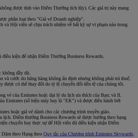
 (không được tính vào Điểm Thưởng tích lũy). Các giá trị này mang
ược phân loại theo "Giá vé Doanh nghiệp".
h và Hội viên sẽ chịu trách nhiệm về bất kỳ sự vi phạm nào trong
đủ điều kiện để nhận Điểm Thưởng Business Rewards.
c không đầy đủ.
 và cước do hãng hàng không ấn định nhưng không phải trả thuế,
được có thể thay đổi do tỷ lệ chuyển đổi tiền tệ của chúng tôi.
vé của Emirates hoặc đại lý du lịch ưa thích của Bạn; và II.
 của Emirates (số hiệu máy bay là "EK") và được điều hành bởi
ates hoặc giá vé dành cho các chương trình truyền giáo.
Du lịch. Điểm thưởng Business Rewards sẽ được hưởng theo hạng
 hiện chuyến bay thực sự để Hội viên đủ điều kiện nhận Điểm
và Dặm theo Hạng theo
Quy tắc của Chương trình Emirates Skywards
.