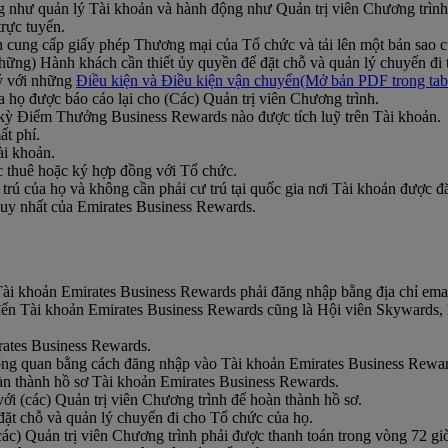
 như quản lý Tài khoản và hành động như Quản trị viên Chương trình
trực tuyến.
 cung cấp giấy phép Thương mại của Tổ chức và tải lên một bản sao c
hững) Hành khách cần thiết ủy quyền để đặt chỗ và quản lý chuyến đi
ý với những
Điều kiện và Điều kiện vận chuyển
(Mở bản PDF trong tab
 họ được báo cáo lại cho (Các) Quản trị viên Chương trình.
t kỳ Điểm Thưởng Business Rewards nào được tích luỹ trên Tài khoản.
t phí.
ài khoản.
ợc thuê hoặc ký hợp đồng với Tổ chức.
 trú của họ và không cần phải cư trú tại quốc gia nơi Tài khoản được đ
uy nhất của Emirates Business Rewards.
Tài khoản Emirates Business Rewards phải đăng nhập bằng địa chỉ ema
đến Tài khoản Emirates Business Rewards cũng là Hội viên Skywards, 
rates Business Rewards.
 Tổng quan bằng cách đăng nhập vào Tài khoản Emirates Business Rewa
oàn thành hồ sơ Tài khoản Emirates Business Rewards.
với (các) Quản trị viên Chương trình để hoàn thành hồ sơ.
đặt chỗ và quản lý chuyến đi cho Tổ chức của họ.
các) Quản trị viên Chương trình phải được thanh toán trong vòng 72 giờ