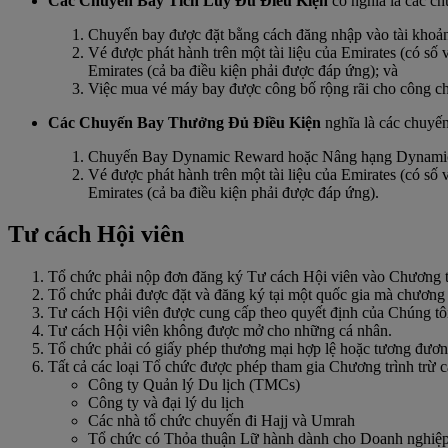
Các Chuyến Bay Tích Lũy Đủ Điều Kiện
có nghĩa là các c
Chuyến bay được đặt bằng cách đăng nhập vào tài khoản 
Vé được phát hành trên một tài liệu của Emirates (có số
Emirates (cả ba điều kiện phải được đáp ứng); và
Việc mua vé máy bay được công bố rộng rãi cho công chú
Các Chuyến Bay Thưởng Đủ Điều Kiện
nghĩa là các chuyế
Chuyến Bay Dynamic Reward hoặc Nâng hạng Dynamic Re
Vé được phát hành trên một tài liệu của Emirates (có số
Emirates (cả ba điều kiện phải được đáp ứng).
Tư cách Hội viên
Tổ chức phải nộp đơn đăng ký Tư cách Hội viên vào Chương tr
Tổ chức phải được đặt và đăng ký tại một quốc gia mà chương
Tư cách Hội viên được cung cấp theo quyết định của Chúng tô
Tư cách Hội viên không được mở cho những cá nhân.
Tổ chức phải có giấy phép thương mại hợp lệ hoặc tương đương
Tất cả các loại Tổ chức được phép tham gia Chương trình trừ c
Công ty Quản lý Du lịch (TMCs)
Công ty và đại lý du lịch
Các nhà tổ chức chuyến đi Hajj và Umrah
Tổ chức có Thỏa thuận Lữ hành dành cho Doanh nghiệp