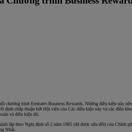
ủa Chương trình Business Rewar
phối chương trình Emirates Business Rewards. Những điều kiện này nên
t định chấp thuận bởi Hội viên của Các điều kiện này và các điều kho
hoản và điều kiện đó.
hành lập theo Nghị định số 2 năm 1985 (đã được sửa đổi) của Chính p
ng Nhất.