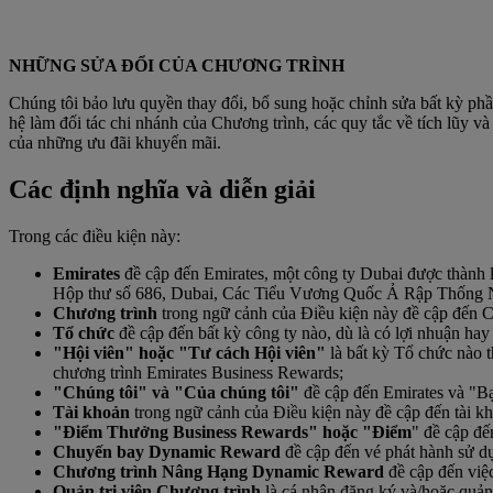
NHỮNG SỬA ĐỔI CỦA CHƯƠNG TRÌNH
Chúng tôi bảo lưu quyền thay đổi, bổ sung hoặc chỉnh sửa bất kỳ ph
hệ làm đối tác chi nhánh của Chương trình, các quy tắc về tích lũy và
của những ưu đãi khuyến mãi.
Các định nghĩa và diễn giải
Trong các điều kiện này:
Emirates
đề cập đến Emirates, một công ty Dubai được thành 
Hộp thư số 686, Dubai, Các Tiểu Vương Quốc Ả Rập Thống 
C
hương trình
trong ngữ cảnh của Điều kiện này đề cập đến C
Tổ chức
đề cập đến bất kỳ công ty nào, dù là có lợi nhuận ha
"Hội viên" hoặc "Tư cách Hội viên"
là bất kỳ Tổ chức nào 
chương trình Emirates Business Rewards;
"Chúng tôi" và "Của chúng tôi"
đề cập đến Emirates và "Bạ
Tài khoản
trong ngữ cảnh của Điều kiện này đề cập đến tài k
"Điểm Thưởng Business Rewards" hoặc "Điểm
" đề cập đế
Chuyến bay Dynamic Reward
đề cập đến vé phát hành sử 
Chương trình Nâng Hạng Dynamic Reward
đề cập đến việ
Quản trị viên Chương trình
là cá nhân đăng ký và/hoặc quản