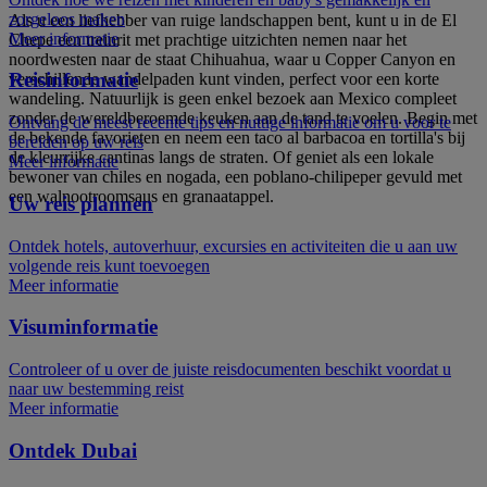
zorgeloos maken
Als u een liefhebber van ruige landschappen bent, kunt u in de El
Meer informatie
Chepe een treinrit met prachtige uitzichten nemen naar het
noordwesten naar de staat Chihuahua, waar u Copper Canyon en
Reisinformatie
verschillende wandelpaden kunt vinden, perfect voor een korte
wandeling. Natuurlijk is geen enkel bezoek aan Mexico compleet
zonder de wereldberoemde keuken aan de tand te voelen. Begin met
Ontvang de meest recente tips en nuttige informatie om u voor te
de bekende favorieten en neem een taco al barbacoa en tortilla's bij
bereiden op uw reis
de kleurrijke cantinas langs de straten. Of geniet als een lokale
Meer informatie
bewoner van chiles en nogada, een poblano-chilipeper gevuld met
een walnootroomsaus en granaatappel.
Uw reis plannen
Ontdek hotels, autoverhuur, excursies en activiteiten die u aan uw
volgende reis kunt toevoegen
Meer informatie
Visuminformatie
Controleer of u over de juiste reisdocumenten beschikt voordat u
naar uw bestemming reist
Meer informatie
Ontdek Dubai