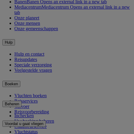
Banen
Banen Opens an external link in a new tab
Mediacentrum
Mediacentrum Opens an external link in a new
tab
Onze planeet
Onze mensen
Onze gemeenschappen
Hulp
Hulp en contact
Reisupdates
Speciale verzorging
Veelgestelde vragen
Boeken
Vluchten boeken
Reisservices
Beheren
Vervoer
Reisvoorbereiding
Inchecken
Uw boeking beheren
Voordat u gaat vliegen
Chauffeurservice
Vluchtstatus