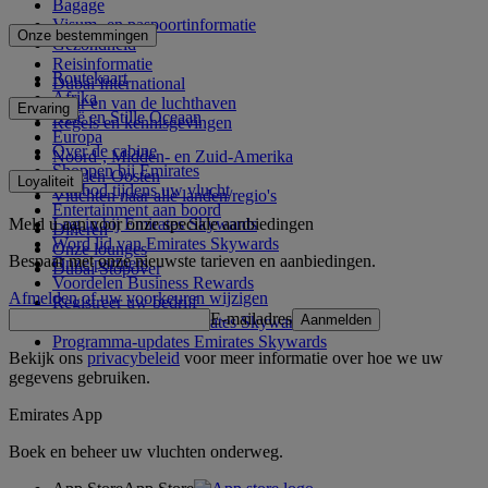
Bagage
Visum- en paspoortinformatie
Onze bestemmingen
Gezondheid
Reisinformatie
Routekaart
Dubai International
Afrika
Naar en van de luchthaven
Ervaring
Azië en Stille Oceaan
Regels en kennisgevingen
Europa
Over de cabine
Noord-, Midden- en Zuid-Amerika
Shoppen bij Emirates
Midden-Oosten
Loyaliteit
Aanbod tijdens uw vlucht
Vluchten naar alle landen/regio's
Entertainment aan boord
Meld u aan voor onze speciale aanbiedingen
Log in bij Emirates Skywards
Dineren
Word lid van Emirates Skywards
Onze lounges
Bespaar met onze nieuwste tarieven en aanbiedingen.
Onze partners
Dubai Stopover
Voordelen Business Rewards
Afmelden of uw voorkeuren wijzigen
Registreer uw bedrijf
E-mailadres
Aanmelden
Programmaregels Emirates Skywards
Programma-updates Emirates Skywards
Bekijk ons
privacybeleid
voor meer informatie over hoe we uw
gegevens gebruiken.
Emirates App
Boek en beheer uw vluchten onderweg.