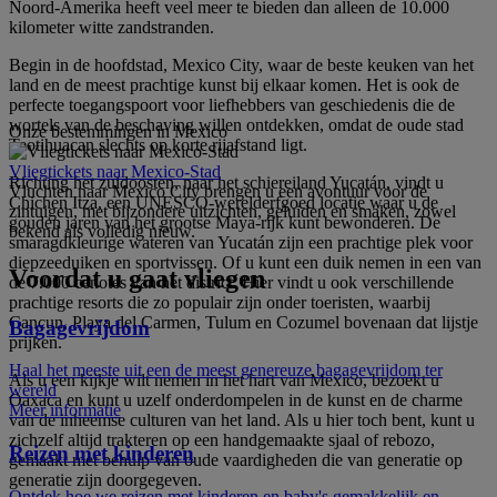
Noord-Amerika heeft veel meer te bieden dan alleen de 10.000
kilometer witte zandstranden.
Begin in de hoofdstad, Mexico City, waar de beste keuken van het
land en de meest prachtige kunst bij elkaar komen. Het is ook de
perfecte toegangspoort voor liefhebbers van geschiedenis die de
wortels van de beschaving willen ontdekken, omdat de oude stad
Onze bestemmingen in Mexico
Teotihuacan slechts op korte rijafstand ligt.
Vliegtickets naar Mexico-Stad
Richting het zuidoosten, naar het schiereiland Yucatán, vindt u
Vluchten naar Mexico City brengen u een avontuur voor de
Chichen Itza, een UNESCO-werelderfgoed locatie waar u de
zintuigen, met bijzondere uitzichten, geluiden en smaken, zowel
gouden jaren van het grootse Maya-rijk kunt bewonderen. De
bekend als volledig nieuw.
smaragdkleurige wateren van Yucatán zijn een prachtige plek voor
diepzeeduiken en sportvissen. Of u kunt een duik nemen in een van
Voordat u gaat vliegen
de 7.000 cenotes van het district. Hier vindt u ook verschillende
prachtige resorts die zo populair zijn onder toeristen, waarbij
Cancun, Playa del Carmen, Tulum en Cozumel bovenaan dat lijstje
Bagagevrijdom
prijken.
Haal het meeste uit een de meest genereuze bagagevrijdom ter
Als u een kijkje wilt nemen in het hart van Mexico, bezoekt u
wereld
Oaxaca en kunt u uzelf onderdompelen in de kunst en de charme
Meer informatie
van de inheemse culturen van het land. Als u hier toch bent, kunt u
zichzelf altijd trakteren op een handgemaakte sjaal of rebozo,
Reizen met kinderen
gemaakt met behulp van oude vaardigheden die van generatie op
generatie zijn doorgegeven.
Ontdek hoe we reizen met kinderen en baby's gemakkelijk en