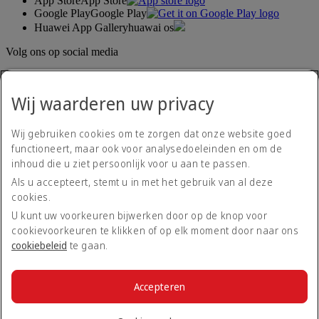
App Store
App Store
Google Play
Google Play
Huawei App Gallery
huawai os
Volg ons op social media
Deel uw ervaring met Emirates.
Wij waarderen uw privacy
Wij gebruiken cookies om te zorgen dat onze website goed
functioneert, maar ook voor analysedoeleinden en om de
inhoud die u ziet persoonlijk voor u aan te passen.
Als u accepteert, stemt u in met het gebruik van al deze
cookies.
Toegankelijkheidsverklaring
Neem contact met ons op
U kunt uw voorkeuren bijwerken door op de knop voor
Privacybeleid
cookievoorkeuren te klikken of op elk moment door naar ons
Algemene voorwaarden
cookiebeleid
te gaan.
Cookiebeleid
Cyberveiligheid
Transparantieverklaring Modern Slavery Act
Accepteren
Sitemap
© 2026 The Emirates Group. Alle rechten voorbehouden.