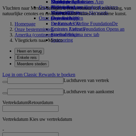
Drankjes
Kinderspeelgoed
Duurzame activiteiten
Skywards Rail
Mobiel en de Emirates App
Onze vloot
Activiteiten voor kinderen
Milieubeleid
Mijlencalculator
Een boeking annuleren of wijzigen
Vluchten naar Mexico brengen u een avontuur vol ontdekking, van
Boeing 777
Milieurapporten
Log in bij Emirates Skywards
Verstoorde reis
natuurlijke cenotes en ravijnen tot oude ruïnes en moderne kunst.
Onze gemeenschappen
Emirates A380
Skywards+
Over Emirates
Emirates A350
De Emirates Airline Foundation
De
Homepage
Emirates Executive
Emirates Airline Foundation Opens an
Onze bestemmingen
Stoelindelingen
external link in a new tab
Amerika (continent)
Sponsoring
Vliegtickets naar Mexico
Heen en terug
Enkele reis
Meerdere steden
Log in om Classic Rewards te boeken
Luchthaven van vertrek
Luchthaven van aankomst
Vertrekdatum
Retourdatum
Vertrekdatum Kies uw vertrekdatum
-