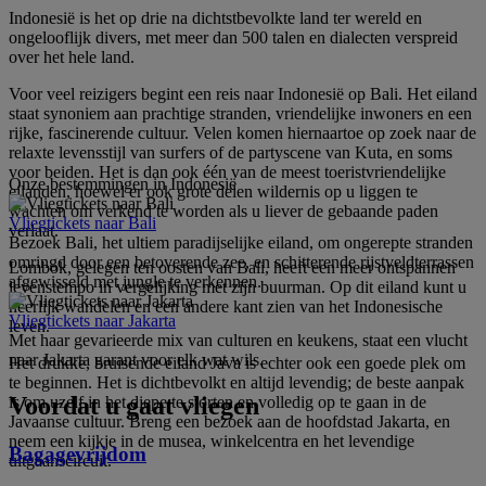
Indonesië is het op drie na dichtstbevolkte land ter wereld en
ongelooflijk divers, met meer dan 500 talen en dialecten verspreid
over het hele land.
Voor veel reizigers begint een reis naar Indonesië op Bali. Het eiland
staat synoniem aan prachtige stranden, vriendelijke inwoners en een
rijke, fascinerende cultuur. Velen komen hiernaartoe op zoek naar de
relaxte levensstijl van surfers of de partyscene van Kuta, en soms
voor beiden. Het is dan ook één van de meest toeristvriendelijke
Onze bestemmingen in Indonesië
eilanden, hoewel er ook grote delen wildernis op u liggen te
wachten om verkend te worden als u liever de gebaande paden
Vliegtickets naar Bali
verlaat.
Bezoek Bali, het ultiem paradijselijke eiland, om ongerepte stranden
omringd door een betoverende zee, en schitterende rijstveldterrassen
Lombok, gelegen ten oosten van Bali, heeft een meer ontspannen
afgewisseld met jungle te verkennen.
levenstempo in vergelijking met zijn buurman. Op dit eiland kunt u
heerlijk wandelen en een andere kant zien van het Indonesische
Vliegtickets naar Jakarta
leven.
Met haar gevarieerde mix van culturen en keukens, staat een vlucht
naar Jakarta garant voor elk wat wils.
Het drukke, bruisende eiland Java is echter ook een goede plek om
te beginnen. Het is dichtbevolkt en altijd levendig; de beste aanpak
Voordat u gaat vliegen
is om uzelf in het diepe te storten en volledig op te gaan in de
Javaanse cultuur. Breng een bezoek aan de hoofdstad Jakarta, en
neem een kijkje in de musea, winkelcentra en het levendige
Bagagevrijdom
uitgaanscircuit.