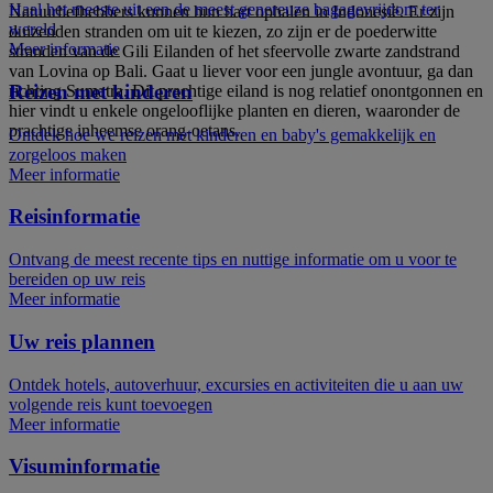
Haal het meeste uit een de meest genereuze bagagevrijdom ter
Natuurliefhebbers kunnen hun hart ophalen in Indonesië. Er zijn
wereld
duizenden stranden om uit te kiezen, zo zijn er de poederwitte
Meer informatie
stranden van de Gili Eilanden of het sfeervolle zwarte zandstrand
van Lovina op Bali. Gaat u liever voor een jungle avontuur, ga dan
Reizen met kinderen
richting Sumatra. Dit prachtige eiland is nog relatief onontgonnen en
hier vindt u enkele ongelooflijke planten en dieren, waaronder de
prachtige inheemse orang-oetans.
Ontdek hoe we reizen met kinderen en baby's gemakkelijk en
zorgeloos maken
Meer informatie
Reisinformatie
Ontvang de meest recente tips en nuttige informatie om u voor te
bereiden op uw reis
Meer informatie
Uw reis plannen
Ontdek hotels, autoverhuur, excursies en activiteiten die u aan uw
volgende reis kunt toevoegen
Meer informatie
Visuminformatie