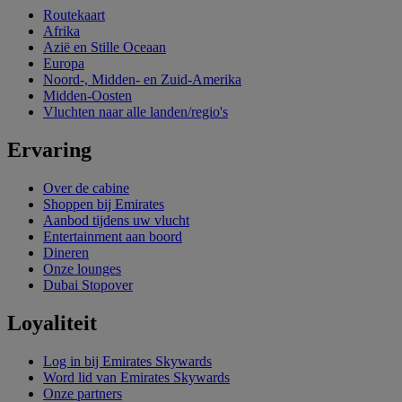
Routekaart
Afrika
Azië en Stille Oceaan
Europa
Noord-, Midden- en Zuid-Amerika
Midden-Oosten
Vluchten naar alle landen/regio's
Ervaring
Over de cabine
Shoppen bij Emirates
Aanbod tijdens uw vlucht
Entertainment aan boord
Dineren
Onze lounges
Dubai Stopover
Loyaliteit
Log in bij Emirates Skywards
Word lid van Emirates Skywards
Onze partners