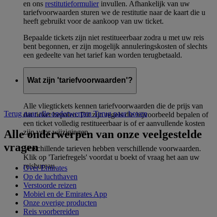
en ons
restitutieformulier
invullen. Afhankelijk van uw
tariefvoorwaarden sturen we de restitutie naar de kaart die u
heeft gebruikt voor de aankoop van uw ticket.
Bepaalde tickets zijn niet restitueerbaar zodra u met uw reis
bent begonnen, er zijn mogelijk annuleringskosten of slechts
een gedeelte van het tarief kan worden terugbetaald.
Wat zijn 'tariefvoorwaarden'?
Alle vliegtickets kennen tariefvoorwaarden die de prijs van
Terug naar alle onderwerpen
Terug naar boven
dat ticket bepalen. Dit zijn regels die bijvoorbeeld bepalen of
een ticket volledig restitueerbaar is of er aanvullende kosten
Alle onderwerpen van onze veelgestelde
zijn voor wijzigingen.
vragen
Verschillende tarieven hebben verschillende voorwaarden.
Klik op 'Tariefregels' voordat u boekt of vraag het aan uw
reisbureau.
Over Emirates
Op de luchthaven
Verstoorde reizen
Mobiel en de Emirates App
Onze overige producten
Reis voorbereiden