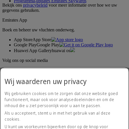
Programma-updates Emirates Skywards
Bekijk ons
privacybeleid
voor meer informatie over hoe we uw
gegevens gebruiken.
Emirates App
Boek en beheer uw vluchten onderweg.
App Store
App Store
Google Play
Google Play
Huawei App Gallery
huawai os
Volg ons op social media
Deel uw ervaring met Emirates.
Wij waarderen uw privacy
Wij gebruiken cookies om te zorgen dat onze website goed
functioneert, maar ook voor analysedoeleinden en om de
inhoud die u ziet persoonlijk voor u aan te passen.
Als u accepteert, stemt u in met het gebruik van al deze
cookies.
Toegankelijkheidsverklaring
Neem contact met ons op
U kunt uw voorkeuren bijwerken door op de knop voor