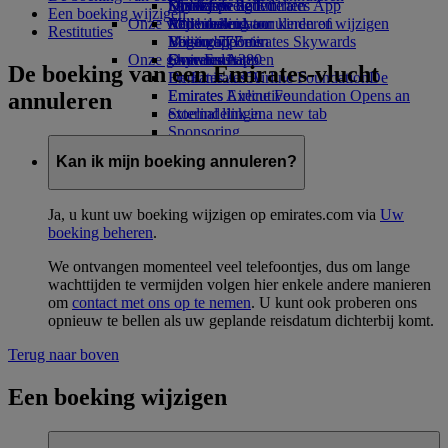
Drankjes
Kinderspeelgoed
Duurzame activiteiten
Skywards Rail
Mobiel en de Emirates App
Een boeking wijzigen
Onze vloot
Activiteiten voor kinderen
Milieubeleid
Mijlencalculator
Een boeking annuleren of wijzigen
Restituties
Boeing 777
Milieurapporten
Log in bij Emirates Skywards
Verstoorde reis
Onze gemeenschappen
Emirates A380
Skywards+
Over Emirates
De boeking van een Emirates-vlucht
Emirates A350
De Emirates Airline Foundation
De
Emirates Executive
Emirates Airline Foundation Opens an
annuleren
Stoelindelingen
external link in a new tab
Sponsoring
Kan ik mijn boeking annuleren?
Ja, u kunt uw boeking wijzigen op emirates.com via
Uw
boeking beheren
.
We ontvangen momenteel veel telefoontjes, dus om lange
wachttijden te vermijden volgen hier enkele andere manieren
om
contact met ons op te nemen
. U kunt ook proberen ons
opnieuw te bellen als uw geplande reisdatum dichterbij komt.
Terug naar boven
Een boeking wijzigen