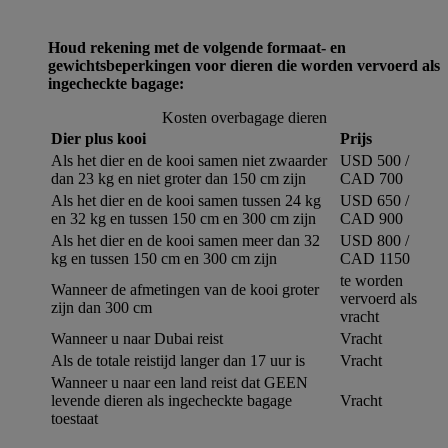
Houd rekening met de volgende formaat- en
gewichtsbeperkingen voor dieren die worden vervoerd als
ingecheckte bagage:
Kosten overbagage dieren
Dier plus kooi
Prijs
Als het dier en de kooi samen niet zwaarder
USD 500 /
dan 23 kg en niet groter dan 150 cm zijn
CAD 700
Als het dier en de kooi samen tussen 24 kg
USD 650 /
en 32 kg en tussen 150 cm en 300 cm zijn
CAD 900
Als het dier en de kooi samen meer dan 32
USD 800 /
kg en tussen 150 cm en 300 cm zijn
CAD 1150
te worden
Wanneer de afmetingen van de kooi groter
vervoerd als
zijn dan 300 cm
vracht
Wanneer u naar Dubai reist
Vracht
Als de totale reistijd langer dan 17 uur is
Vracht
Wanneer u naar een land reist dat GEEN
levende dieren als ingecheckte bagage
Vracht
toestaat