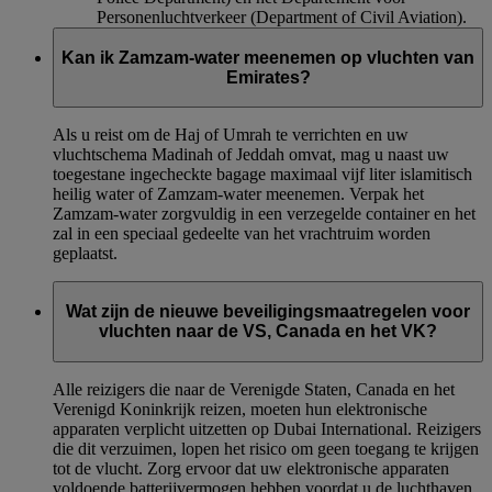
Personenluchtverkeer (Department of Civil Aviation).
Kan ik Zamzam-water meenemen op vluchten van
Emirates?
Als u reist om de Haj of Umrah te verrichten en uw
vluchtschema Madinah of Jeddah omvat, mag u naast uw
toegestane ingecheckte bagage maximaal vijf liter islamitisch
heilig water of Zamzam-water meenemen. Verpak het
Zamzam-water zorgvuldig in een verzegelde container en het
zal in een speciaal gedeelte van het vrachtruim worden
geplaatst.
Wat zijn de nieuwe beveiligingsmaatregelen voor
vluchten naar de VS, Canada en het VK?
Alle reizigers die naar de Verenigde Staten, Canada en het
Verenigd Koninkrijk reizen, moeten hun elektronische
apparaten verplicht uitzetten op Dubai International. Reizigers
die dit verzuimen, lopen het risico om geen toegang te krijgen
tot de vlucht. Zorg ervoor dat uw elektronische apparaten
voldoende batterijvermogen hebben voordat u de luchthaven