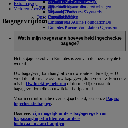
Drankjes
Kinderspeelgoed
Duurzame activiteiten
Skywards Rail
Mobiel en de Emirates App
Extra bagage
Onze vloot
Activiteiten voor kinderen
Milieubeleid
Mijlencalculator
Een boeking annuleren of wijzigen
Verloren voorwerpen
Boeing 777
Milieurapporten
Log in bij Emirates Skywards
Verstoorde reis
Onze gemeenschappen
Emirates A380
Skywards+
Over Emirates
Bagagevrijdom
Emirates A350
De Emirates Airline Foundation
De
Emirates Executive
Emirates Airline Foundation Opens an
Stoelindelingen
external link in a new tab
Sponsoring
Wat is mijn toegestane hoeveelheid ingecheckte
bagage?
Het bagagebeleid van Emirates is een van de meest royale ter
wereld.
Uw bagagevrijdom hangt af van uw route en tarieftype. U
vindt de informatie over uw bagagevrijdom voor uw komende
reis in
Uw boeking beheren
of door te kijken naar de
bagagevrijdom die op uw ticket is afgedrukt.
Voor meer informatie over bagagebeleid, lees onze
Pagina
ingecheckte bagage
.
Daarnaast
zijn mogelijk andere bagageregels van
toepassing op vluchten van andere
luchtvaartmaatschappijen
.