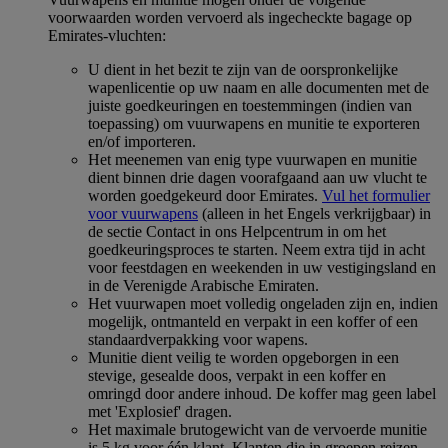
voorwaarden worden vervoerd als ingecheckte bagage op
Emirates-vluchten:
U dient in het bezit te zijn van de oorspronkelijke
wapenlicentie op uw naam en alle documenten met de
juiste goedkeuringen en toestemmingen (indien van
toepassing) om vuurwapens en munitie te exporteren
en/of importeren.
Het meenemen van enig type vuurwapen en munitie
dient binnen drie dagen voorafgaand aan uw vlucht te
worden goedgekeurd door Emirates.
Vul het formulier
voor vuurwapens
(alleen in het Engels verkrijgbaar) in
de sectie Contact in ons Helpcentrum in om het
goedkeuringsproces te starten. Neem extra tijd in acht
voor feestdagen en weekenden in uw vestigingsland en
in de Verenigde Arabische Emiraten.
Het vuurwapen moet volledig ongeladen zijn en, indien
mogelijk, ontmanteld en verpakt in een koffer of een
standaardverpakking voor wapens.
Munitie dient veilig te worden opgeborgen in een
stevige, gesealde doos, verpakt in een koffer en
omringd door andere inhoud. De koffer mag geen label
met 'Explosief' dragen.
Het maximale brutogewicht van de vervoerde munitie
is 5 kg voor één klant. Klanten die in groepen reizen,