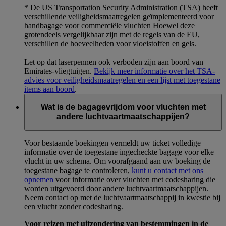
* De US Transportation Security Administration (TSA) heeft
verschillende veiligheidsmaatregelen geïmplementeerd voor
handbagage voor commerciële vluchten Hoewel deze
grotendeels vergelijkbaar zijn met de regels van de EU,
verschillen de hoeveelheden voor vloeistoffen en gels.
Let op dat laserpennen ook verboden zijn aan boord van
Emirates-vliegtuigen.
Bekijk meer informatie over het TSA-
advies voor veiligheidsmaatregelen en een lijst met toegestane
items aan boord
.
Wat is de bagagevrijdom voor vluchten met
andere luchtvaartmaatschappijen?
Voor bestaande boekingen vermeldt uw ticket volledige
informatie over de toegestane ingecheckte bagage voor elke
vlucht in uw schema. Om voorafgaand aan uw boeking de
toegestane bagage te controleren,
kunt u contact met ons
opnemen
voor informatie over vluchten met codesharing die
worden uitgevoerd door andere luchtvaartmaatschappijen.
Neem contact op met de luchtvaartmaatschappij in kwestie bij
een vlucht zonder codesharing.
Voor reizen met uitzondering van bestemmingen in de