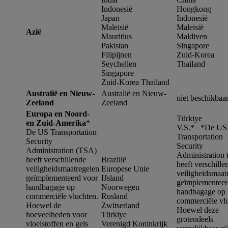
Indonesië
Hongkong
Japan
Indonesië
Maleisië
Maleisië
Azië
Mauritius
Maldiven
Pakistan
Singapore
Filipijnen
Zuid-Korea
Seychellen
Thailand
Singapore
Zuid-Korea Thailand
Australië en Nieuw-
Australië en Nieuw-
niet beschikbaa
Zeeland
Zeeland
Europa en Noord-
Türkiye
en Zuid-Amerika
*
V.S.* *
De US
De US Transportation
Transportation
Security
Security
Administration (TSA)
Administration
heeft verschillende
Brazilië
heeft verschille
veiligheidsmaatregelen
Europese Unie
veiligheidsmaat
geïmplementeerd voor
IJsland
geïmplementeer
handbagage op
Noorwegen
handbagage op
commerciële vluchten.
Rusland
commerciële vl
Hoewel de
Zwitserland
Hoewel deze
hoeveelheden voor
Türkiye
grotendeels
vloeistoffen en gels
Verenigd Koninkrijk