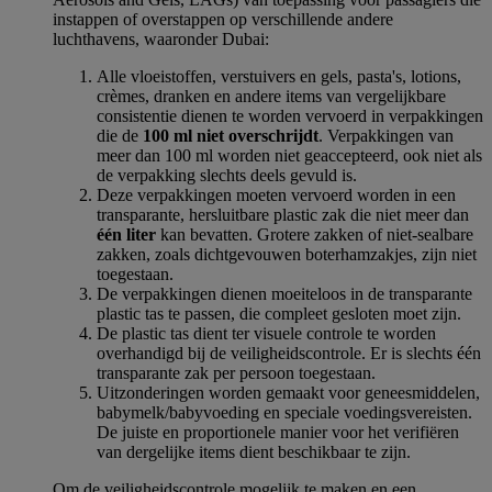
instappen of overstappen op verschillende andere
luchthavens, waaronder Dubai:
Alle vloeistoffen, verstuivers en gels, pasta's, lotions,
crèmes, dranken en andere items van vergelijkbare
consistentie dienen te worden vervoerd in verpakkingen
die de
100 ml niet overschrijdt
. Verpakkingen van
meer dan 100 ml worden niet geaccepteerd, ook niet als
de verpakking slechts deels gevuld is.
Deze verpakkingen moeten vervoerd worden in een
transparante, hersluitbare plastic zak die niet meer dan
één liter
kan bevatten. Grotere zakken of niet-sealbare
zakken, zoals dichtgevouwen boterhamzakjes, zijn niet
toegestaan.
De verpakkingen dienen moeiteloos in de transparante
plastic tas te passen, die compleet gesloten moet zijn.
De plastic tas dient ter visuele controle te worden
overhandigd bij de veiligheidscontrole. Er is slechts één
transparante zak per persoon toegestaan.
Uitzonderingen worden gemaakt voor geneesmiddelen,
babymelk/babyvoeding en speciale voedingsvereisten.
De juiste en proportionele manier voor het verifiëren
van dergelijke items dient beschikbaar te zijn.
Om de veiligheidscontrole mogelijk te maken en een