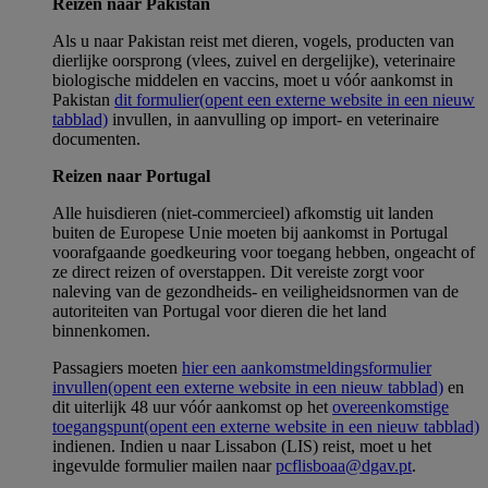
Reizen naar Pakistan
Als u naar Pakistan reist met dieren, vogels, producten van
dierlijke oorsprong (vlees, zuivel en dergelijke), veterinaire
biologische middelen en vaccins, moet u vóór aankomst in
Pakistan
dit formulier
(opent een externe website in een nieuw
tabblad)
invullen, in aanvulling op import- en veterinaire
documenten.
Reizen naar Portugal
Alle huisdieren (niet-commercieel) afkomstig uit landen
buiten de Europese Unie moeten bij aankomst in Portugal
voorafgaande goedkeuring voor toegang hebben, ongeacht of
ze direct reizen of overstappen. Dit vereiste zorgt voor
naleving van de gezondheids- en veiligheidsnormen van de
autoriteiten van Portugal voor dieren die het land
binnenkomen.
Passagiers moeten
hier een aankomstmeldingsformulier
invullen
(opent een externe website in een nieuw tabblad)
en
dit uiterlijk 48 uur vóór aankomst op het
overeenkomstige
toegangspunt
(opent een externe website in een nieuw tabblad)
indienen. Indien u naar Lissabon (LIS) reist, moet u het
ingevulde formulier mailen naar
pcflisboaa@dgav.pt
.