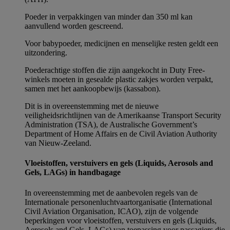
Poeder in verpakkingen van minder dan 350 ml kan
aanvullend worden gescreend.
Voor babypoeder, medicijnen en menselijke resten geldt een
uitzondering.
Poederachtige stoffen die zijn aangekocht in Duty Free-
winkels moeten in gesealde plastic zakjes worden verpakt,
samen met het aankoopbewijs (kassabon).
Dit is in overeenstemming met de nieuwe
veiligheidsrichtlijnen van de Amerikaanse Transport Security
Administration (TSA), de Australische Government’s
Department of Home Affairs en de Civil Aviation Authority
van Nieuw-Zeeland.
Vloeistoffen, verstuivers en gels (Liquids, Aerosols and
Gels, LAGs) in handbagage
In overeenstemming met de aanbevolen regels van de
Internationale personenluchtvaartorganisatie (International
Civil Aviation Organisation, ICAO), zijn de volgende
beperkingen voor vloeistoffen, verstuivers en gels (Liquids,
Aerosols and Gels, LAGs) van toepassing voor passagiers die