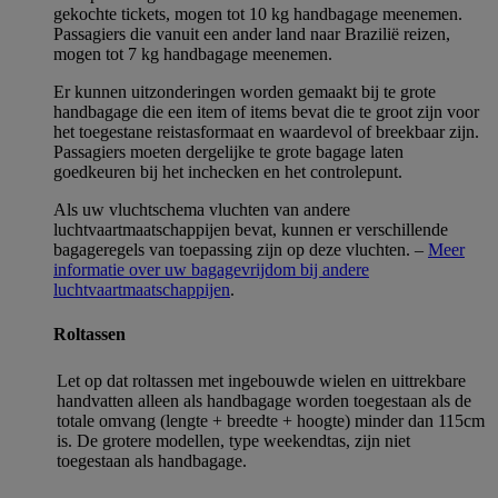
gekochte tickets, mogen tot 10 kg handbagage meenemen.
Passagiers die vanuit een ander land naar Brazilië reizen,
mogen tot 7 kg handbagage meenemen.
Er kunnen uitzonderingen worden gemaakt bij te grote
handbagage die een item of items bevat die te groot zijn voor
het toegestane reistasformaat en waardevol of breekbaar zijn.
Passagiers moeten dergelijke te grote bagage laten
goedkeuren bij het inchecken en het controlepunt.
Als uw vluchtschema vluchten van andere
luchtvaartmaatschappijen bevat, kunnen er verschillende
bagageregels van toepassing zijn op deze vluchten. –
Meer
informatie over uw bagagevrijdom bij andere
luchtvaartmaatschappijen
.
Roltassen
Let op dat roltassen met ingebouwde wielen en uittrekbare
handvatten alleen als handbagage worden toegestaan als de
totale omvang (lengte + breedte + hoogte) minder dan 115cm
is. De grotere modellen, type weekendtas, zijn niet
toegestaan als handbagage.