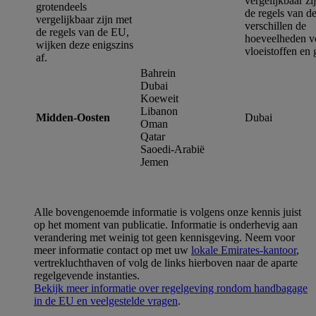
vergelijkbaar zi
grotendeels
de regels van d
vergelijkbaar zijn met
verschillen de
de regels van de EU,
hoeveelheden v
wijken deze enigszins
vloeistoffen en 
af.
Bahrein
Dubai
Koeweit
Libanon
Midden-Oosten
Dubai
Oman
Qatar
Saoedi-Arabië
Jemen
Alle bovengenoemde informatie is volgens onze kennis juist
op het moment van publicatie. Informatie is onderhevig aan
verandering met weinig tot geen kennisgeving. Neem voor
meer informatie contact op met uw
lokale Emirates-kantoor
,
vertrekluchthaven of volg de links hierboven naar de aparte
regelgevende instanties.
Bekijk meer informatie over regelgeving rondom handbagage
in de EU en veelgestelde vragen
.