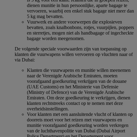
dienen munitie in hun persoonlijke, aparte bagage te
vervoeren, waarbij een enkel stuk bagage niet meer dan
5 kg mag bevatten.
Vuurwerk en andere voorwerpen die explosieven
bevatten, zoals knalbonbons, rotjes, vuurpijlen, poppers
en sterretjes, mogen niet als handbagage of ingecheckte
bagage worden meegenomen.
De volgende speciale voorwaarden zijn van toepassing op
klanten die vuurwapens willen vervoeren op vluchten naar of
via Dubai:
Klanten die vuurwapens en munitie willen meenemen
naar de Verenigde Arabische Emiraten, moeten
voorafgaand goedkeuring verkrijgen van de douane
(UAE Customs) en het Ministerie van Defensie
(Ministry of Defence) van de Verenigde Arabische
Emiraten. Om deze goedkeuring te verkrijgen, dienen
klanten rechtstreeks contact op te nemen met deze
overheidsinstellingen.
Voor klanten met een aansluitende vlucht of klanten op
doorreis moet voor het reizen met vuurwapens en
munitie voorafgaand goedkeuring worden verkregen
van de luchthavenpolitie van Dubai (Dubai Airport
Police Department) en het Departement voor