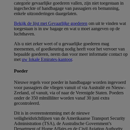
categorie gevaarlijke goederen vallen, zijn niet toegestaan in
ingecheckte of handbagage van passagiers en bemanning,
enkele uitzonderingen daargelaten.
Bekijk de lijst met Gevaarlijke goederen
om uit te vinden wat
toegestaan is in uw bagage en wat u moet aangeven op de
luchthaven.
Als u niet zeker weet of u gevaarlijke goederen mag
meenemen, of goedkeuring nodig heeft voor het vervoer van
bepaalde goederen, neem dan voor meer informatie contact op
met
uw lokale Emirates-kantoor
.
Poeder
Nieuwe regels voor poeder in handbagage worden ingevoerd
voor passagiers die vliegen vanuit of via Australië en Nieuw-
Zeeland, of vanuit, via of naar de Verenigde Staten. Poeders
onder de 350
ml
milliliter
worden vanaf 30 juni extra
gecontroleerd.
Dit is in overeenstemming met de nieuwe
veiligheidsrichtlijnen van de Amerikaanse Transport Security
Administration (TSA), de Australische Government’s
Department of Home Affairs en de Civil Aviation Authority