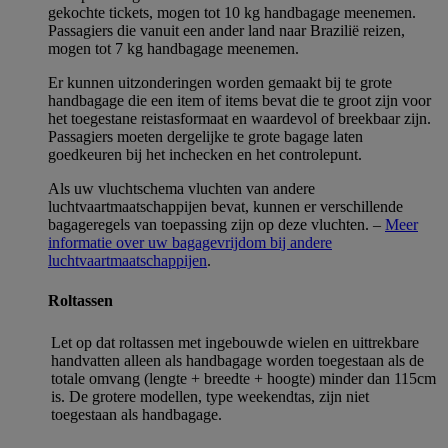
gekochte tickets, mogen tot 10 kg handbagage meenemen.
Passagiers die vanuit een ander land naar Brazilië reizen,
mogen tot 7 kg handbagage meenemen.
Er kunnen uitzonderingen worden gemaakt bij te grote
handbagage die een item of items bevat die te groot zijn voor
het toegestane reistasformaat en waardevol of breekbaar zijn.
Passagiers moeten dergelijke te grote bagage laten
goedkeuren bij het inchecken en het controlepunt.
Als uw vluchtschema vluchten van andere
luchtvaartmaatschappijen bevat, kunnen er verschillende
bagageregels van toepassing zijn op deze vluchten. –
Meer
informatie over uw bagagevrijdom bij andere
luchtvaartmaatschappijen
.
Roltassen
Let op dat roltassen met ingebouwde wielen en uittrekbare
handvatten alleen als handbagage worden toegestaan als de
totale omvang (lengte + breedte + hoogte) minder dan 115cm
is. De grotere modellen, type weekendtas, zijn niet
toegestaan als handbagage.