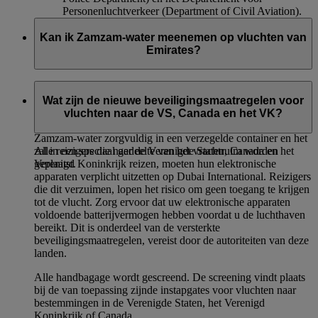
Personenluchtverkeer (Department of Civil Aviation).
Kan ik Zamzam-water meenemen op vluchten van
Emirates?
Als u reist om de Haj of Umrah te verrichten en uw
vluchtschema Madinah of Jeddah omvat, mag u naast uw
Wat zijn de nieuwe beveiligingsmaatregelen voor
toegestane ingecheckte bagage maximaal vijf liter islamitisch
vluchten naar de VS, Canada en het VK?
heilig water of Zamzam-water meenemen. Verpak het
Zamzam-water zorgvuldig in een verzegelde container en het
Alle reizigers die naar de Verenigde Staten, Canada en het
zal in een speciaal gedeelte van het vrachtruim worden
Verenigd Koninkrijk reizen, moeten hun elektronische
geplaatst.
apparaten verplicht uitzetten op Dubai International. Reizigers
die dit verzuimen, lopen het risico om geen toegang te krijgen
tot de vlucht. Zorg ervoor dat uw elektronische apparaten
voldoende batterijvermogen hebben voordat u de luchthaven
bereikt. Dit is onderdeel van de versterkte
beveiligingsmaatregelen, vereist door de autoriteiten van deze
landen.
Alle handbagage wordt gescreend. De screening vindt plaats
bij de van toepassing zijnde instapgates voor vluchten naar
bestemmingen in de Verenigde Staten, het Verenigd
Koninkrijk of Canada.