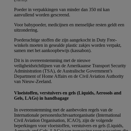
Poeder in verpakkingen van minder dan 350 ml kan
aanvullend worden gescreend.
Voor babypoeder, medicijnen en menselijke resten geldt een
uitzondering.
Poederachtige stoffen die zijn aangekocht in Duty Free-
winkels moeten in gesealde plastic zakjes worden verpakt,
samen met het aankoopbewijs (kassabon).
Dit is in overeenstemming met de nieuwe
veiligheidsrichtlijnen van de Amerikaanse Transport Security
Administration (TSA), de Australische Government’s
Department of Home Affairs en de Civil Aviation Authority
van Nieuw-Zeeland.
Vloeistoffen, verstuivers en gels (Liquids, Aerosols and
Gels, LAGs) in handbagage
In overeenstemming met de aanbevolen regels van de
Internationale personenluchtvaartorganisatie (International
Civil Aviation Organisation, ICAO), zijn de volgende
beperkingen voor vloeistoffen, verstuivers en gels (Liquids,
Aerosols and Gels, LAGs) van toepassing voor passagiers die