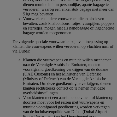
dienen munitie in hun persoonlijke, aparte bagage te
vervoeren, waarbij een enkel stuk bagage niet meer dan
5 kg mag bevatten.
Vuurwerk en andere voorwerpen die explosieven
bevatten, zoals knalbonbons, rotjes, vuurpijlen, poppers
en sterretjes, mogen niet als handbagage of ingecheckte
bagage worden meegenomen.
De volgende speciale voorwaarden zijn van toepassing op
klanten die vuurwapens willen vervoeren op vluchten naar of
via Dubai:
Klanten die vuurwapens en munitie willen meenemen
naar de Verenigde Arabische Emiraten, moeten
voorafgaand goedkeuring verkrijgen van de douane
(UAE Customs) en het Ministerie van Defensie
(Ministry of Defence) van de Verenigde Arabische
Emiraten. Om deze goedkeuring te verkrijgen, dienen
klanten rechtstreeks contact op te nemen met deze
overheidsinstellingen.
Voor klanten met een aansluitende vlucht of klanten op
doorreis moet voor het reizen met vuurwapens en
munitie voorafgaand goedkeuring worden verkregen
van de luchthavenpolitie van Dubai (Dubai Airport
Police Department) en het Departement voor