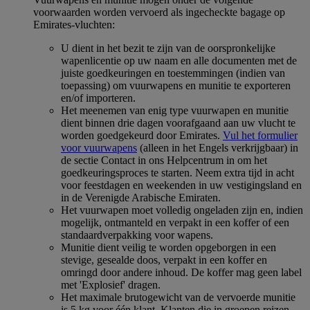
voorwaarden worden vervoerd als ingecheckte bagage op
Emirates-vluchten:
U dient in het bezit te zijn van de oorspronkelijke
wapenlicentie op uw naam en alle documenten met de
juiste goedkeuringen en toestemmingen (indien van
toepassing) om vuurwapens en munitie te exporteren
en/of importeren.
Het meenemen van enig type vuurwapen en munitie
dient binnen drie dagen voorafgaand aan uw vlucht te
worden goedgekeurd door Emirates.
Vul het formulier
voor vuurwapens
(alleen in het Engels verkrijgbaar) in
de sectie Contact in ons Helpcentrum in om het
goedkeuringsproces te starten. Neem extra tijd in acht
voor feestdagen en weekenden in uw vestigingsland en
in de Verenigde Arabische Emiraten.
Het vuurwapen moet volledig ongeladen zijn en, indien
mogelijk, ontmanteld en verpakt in een koffer of een
standaardverpakking voor wapens.
Munitie dient veilig te worden opgeborgen in een
stevige, gesealde doos, verpakt in een koffer en
omringd door andere inhoud. De koffer mag geen label
met 'Explosief' dragen.
Het maximale brutogewicht van de vervoerde munitie
is 5 kg voor één klant. Klanten die in groepen reizen,