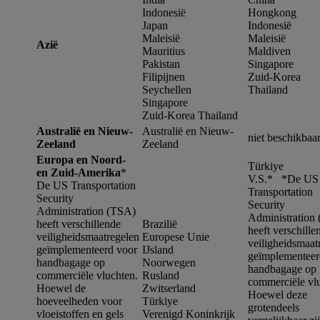
Indonesië
Hongkong
Japan
Indonesië
Maleisië
Maleisië
Azië
Mauritius
Maldiven
Pakistan
Singapore
Filipijnen
Zuid-Korea
Seychellen
Thailand
Singapore
Zuid-Korea Thailand
Australië en Nieuw-
Australië en Nieuw-
niet beschikbaa
Zeeland
Zeeland
Europa en Noord-
Türkiye
en Zuid-Amerika
*
V.S.* *
De US
De US Transportation
Transportation
Security
Security
Administration (TSA)
Administration
heeft verschillende
Brazilië
heeft verschille
veiligheidsmaatregelen
Europese Unie
veiligheidsmaat
geïmplementeerd voor
IJsland
geïmplementeer
handbagage op
Noorwegen
handbagage op
commerciële vluchten.
Rusland
commerciële vl
Hoewel de
Zwitserland
Hoewel deze
hoeveelheden voor
Türkiye
grotendeels
vloeistoffen en gels
Verenigd Koninkrijk