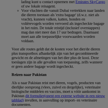
lading kunt u contact opnemen met
Emirates SkyCargo
of uw lokale reisagent.
Voor vluchten die vanuit Dubai vertrekken naar landen
die dieren toestaan als 'extra bagage' (d.w.z. niet als
vracht), kunnen valken, katten, honden en
volièrevogels worden vervoerd als ingecheckte bagage
in het ruim. De totale reistijd (inclusief overstappen)
mag dan niet meer dan 17 uur bedragen. Daarnaast
moet aan alle toepasselijke voorwaarden worden
voldaan.
Voor alle routes geldt dat de kosten voor het dier/de dieren
plus transportbox afhankelijk zijn van het gecombineerde
gewicht en de afmetingen van het dier plus de kooi. Deze
toeslagen zijn in alle gevallen van toepassing, zelfs wanneer
er geen andere bagage wordt ingecheckt.
Reizen naar Pakistan
Als u naar Pakistan reist met dieren, vogels, producten van
dierlijke oorsprong (vlees, zuivel en dergelijke), veterinaire
biologische middelen en vaccins, moet u vóór aankomst in
Pakistan
dit formulier
(opent een externe website in een nieuw
tabblad)
invullen, in aanvulling op import- en veterinaire
documenten.