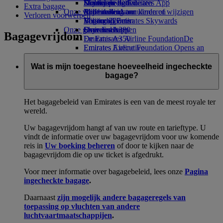
Drankjes
Kinderspeelgoed
Duurzame activiteiten
Skywards Rail
Mobiel en de Emirates App
Extra bagage
Onze vloot
Activiteiten voor kinderen
Milieubeleid
Mijlencalculator
Een boeking annuleren of wijzigen
Verloren voorwerpen
Boeing 777
Milieurapporten
Log in bij Emirates Skywards
Verstoorde reis
Onze gemeenschappen
Emirates A380
Skywards+
Over Emirates
Bagagevrijdom
Emirates A350
De Emirates Airline Foundation
De
Emirates Executive
Emirates Airline Foundation Opens an
Stoelindelingen
external link in a new tab
Sponsoring
Wat is mijn toegestane hoeveelheid ingecheckte
bagage?
Het bagagebeleid van Emirates is een van de meest royale ter
wereld.
Uw bagagevrijdom hangt af van uw route en tarieftype. U
vindt de informatie over uw bagagevrijdom voor uw komende
reis in
Uw boeking beheren
of door te kijken naar de
bagagevrijdom die op uw ticket is afgedrukt.
Voor meer informatie over bagagebeleid, lees onze
Pagina
ingecheckte bagage
.
Daarnaast
zijn mogelijk andere bagageregels van
toepassing op vluchten van andere
luchtvaartmaatschappijen
.