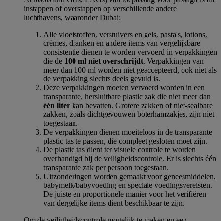
instappen of overstappen op verschillende andere
luchthavens, waaronder Dubai:
Alle vloeistoffen, verstuivers en gels, pasta's, lotions,
crèmes, dranken en andere items van vergelijkbare
consistentie dienen te worden vervoerd in verpakkingen
die de
100 ml niet overschrijdt
. Verpakkingen van
meer dan 100 ml worden niet geaccepteerd, ook niet als
de verpakking slechts deels gevuld is.
Deze verpakkingen moeten vervoerd worden in een
transparante, hersluitbare plastic zak die niet meer dan
één liter
kan bevatten. Grotere zakken of niet-sealbare
zakken, zoals dichtgevouwen boterhamzakjes, zijn niet
toegestaan.
De verpakkingen dienen moeiteloos in de transparante
plastic tas te passen, die compleet gesloten moet zijn.
De plastic tas dient ter visuele controle te worden
overhandigd bij de veiligheidscontrole. Er is slechts één
transparante zak per persoon toegestaan.
Uitzonderingen worden gemaakt voor geneesmiddelen,
babymelk/babyvoeding en speciale voedingsvereisten.
De juiste en proportionele manier voor het verifiëren
van dergelijke items dient beschikbaar te zijn.
Om de veiligheidscontrole mogelijk te maken en een