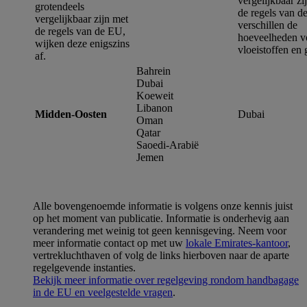
vergelijkbaar zi
grotendeels
de regels van d
vergelijkbaar zijn met
verschillen de
de regels van de EU,
hoeveelheden v
wijken deze enigszins
vloeistoffen en 
af.
Bahrein
Dubai
Koeweit
Libanon
Midden-Oosten
Dubai
Oman
Qatar
Saoedi-Arabië
Jemen
Alle bovengenoemde informatie is volgens onze kennis juist
op het moment van publicatie. Informatie is onderhevig aan
verandering met weinig tot geen kennisgeving. Neem voor
meer informatie contact op met uw
lokale Emirates-kantoor
,
vertrekluchthaven of volg de links hierboven naar de aparte
regelgevende instanties.
Bekijk meer informatie over regelgeving rondom handbagage
in de EU en veelgestelde vragen
.