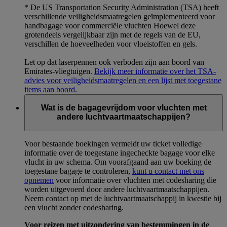
* De US Transportation Security Administration (TSA) heeft
verschillende veiligheidsmaatregelen geïmplementeerd voor
handbagage voor commerciële vluchten Hoewel deze
grotendeels vergelijkbaar zijn met de regels van de EU,
verschillen de hoeveelheden voor vloeistoffen en gels.
Let op dat laserpennen ook verboden zijn aan boord van
Emirates-vliegtuigen.
Bekijk meer informatie over het TSA-
advies voor veiligheidsmaatregelen en een lijst met toegestane
items aan boord
.
Wat is de bagagevrijdom voor vluchten met
andere luchtvaartmaatschappijen?
Voor bestaande boekingen vermeldt uw ticket volledige
informatie over de toegestane ingecheckte bagage voor elke
vlucht in uw schema. Om voorafgaand aan uw boeking de
toegestane bagage te controleren,
kunt u contact met ons
opnemen
voor informatie over vluchten met codesharing die
worden uitgevoerd door andere luchtvaartmaatschappijen.
Neem contact op met de luchtvaartmaatschappij in kwestie bij
een vlucht zonder codesharing.
Voor reizen met uitzondering van bestemmingen in de