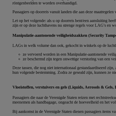
röntgenbeelden te worden overhandigd.
Passagiers op doorreis vanuit landen die aan deze maatregelen 
Let op het volgende: als u op doorreis bent/een aansluiting h
zijn er op deze luchthavens nu strenge regels voor LAG's en wo
Manipulatie-aantonende veiligheidszakken (Security Tamp
LAGs in welk volume dan ook, gekocht in winkels op de luchthav
ze vervoerd worden in een Manipulatie-aantonende veil
ze beschermd zijn tegen onwettige verstoring van een vei
Deze tassen, die nog niet internationaal gestandaardiseerd zij
hun volgende bestemming. Zodra ze geseald zijn, kunnen ze n
Vloeistoffen, verstuivers en gels (Liquids, Aerosols & Gels
Passagiers die naar de Verenigde Staten reizen met rechtstreek
meenemen als handbagage, ongeacht de hoeveelheid en het vo
Bij aankomst in de Verenigde Staten dienen passagiers items va