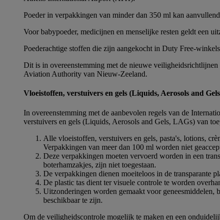
Poeder in verpakkingen van minder dan 350 ml kan aanvullen
Voor babypoeder, medicijnen en menselijke resten geldt een uit
Poederachtige stoffen die zijn aangekocht in Duty Free-winkel
Dit is in overeenstemming met de nieuwe veiligheidsrichtlijne
Aviation Authority van Nieuw-Zeeland.
Vloeistoffen, verstuivers en gels (Liquids, Aerosols and G
In overeenstemming met de aanbevolen regels van de Internation
verstuivers en gels (Liquids, Aerosols and Gels, LAGs) van to
Alle vloeistoffen, verstuivers en gels, pasta's, lotions,
Verpakkingen van meer dan 100 ml worden niet geacceptee
Deze verpakkingen moeten vervoerd worden in een transpa
boterhamzakjes, zijn niet toegestaan.
De verpakkingen dienen moeiteloos in de transparante plas
De plastic tas dient ter visuele controle te worden overha
Uitzonderingen worden gemaakt voor geneesmiddelen, baby
beschikbaar te zijn.
Om de veiligheidscontrole mogelijk te maken en een onduidelijk