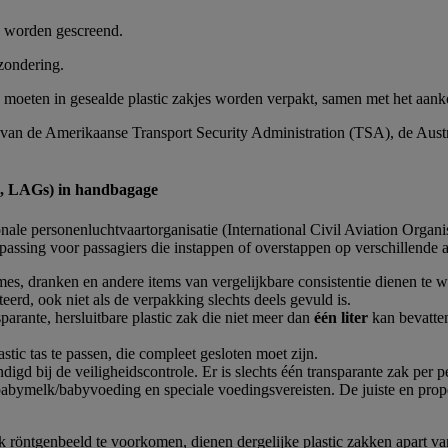
d worden gescreend.
zondering.
s moeten in gesealde plastic zakjes worden verpakt, samen met het aan
n van de Amerikaanse Transport Security Administration (TSA), de Aus
els, LAGs) in handbagage
ale personenluchtvaartorganisatie (International Civil Aviation Organi
epassing voor passagiers die instappen of overstappen op verschillende
 crèmes, dranken en andere items van vergelijkbare consistentie dienen t
rd, ook niet als de verpakking slechts deels gevuld is.
rante, hersluitbare plastic zak die niet meer dan
één liter
kan bevatten
tic tas te passen, die compleet gesloten moet zijn.
ndigd bij de veiligheidscontrole. Er is slechts één transparante zak per 
melk/babyvoeding en speciale voedingsvereisten. De juiste en proport
 röntgenbeeld te voorkomen, dienen dergelijke plastic zakken apart va