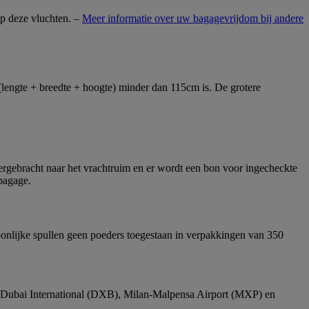
op deze vluchten. –
Meer informatie over uw bagagevrijdom bij andere
(lengte + breedte + hoogte) minder dan 115cm is. De grotere
ergebracht naar het vrachtruim en er wordt een bon voor ingecheckte
bagage.
oonlijke spullen geen poeders toegestaan in verpakkingen van 350
p Dubai International (DXB), Milan-Malpensa Airport (MXP) en