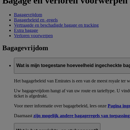
Bagage en verloren voorwerpen
Bagagevrijdom
Bagagebeleid en -regels
Vertraagde en beschadigde bagage en tracking
Extra bagage
Verloren voorwerpen
Bagagevrijdom
Wat is mijn toegestane hoeveelheid ingecheckte b
Het bagagebeleid van Emirates is een van de meest royale ter w
Uw bagagevrijdom hangt af van uw route en tarieftype. U vin
ticket is afgedrukt.
Voor meer informatie over bagagebeleid, lees onze
Pagina ing
Daarnaast
zijn mogelijk andere bagageregels van toepassin