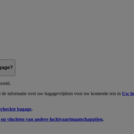
agage?
ereld.
dt de informatie over uw bagagevrijdom voor uw komende reis in
Uw bo
echeckte bagage
.
g op vluchten van andere luchtvaartmaatschappijen
.