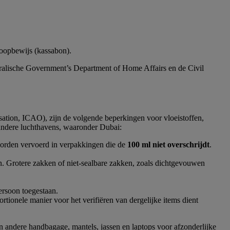
koopbewijs (kassabon).
tralische Government’s Department of Home Affairs en de Civil
sation, ICAO), zijn de volgende beperkingen voor vloeistoffen,
 andere luchthavens, waaronder Dubai:
e worden vervoerd in verpakkingen die de
100 ml niet overschrijdt
.
. Grotere zakken of niet-sealbare zakken, zoals dichtgevouwen
persoon toegestaan.
ionele manier voor het verifiëren van dergelijke items dient
n andere handbagage, mantels, jassen en laptops voor afzonderlijke