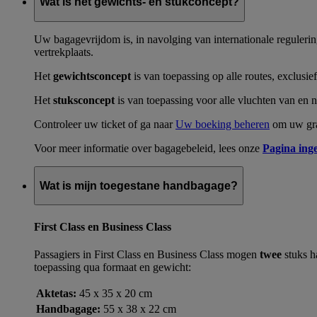
Wat is het gewichts- en stukconcept?
Uw bagagevrijdom is, in navolging van internationale reguleri
vertrekplaats.
Het
gewichtsconcept
is van toepassing op alle routes, exclus
Het
stuksconcept
is van toepassing voor alle vluchten van en
Controleer uw ticket of ga naar
Uw boeking beheren
om uw gra
Voor meer informatie over bagagebeleid, lees onze
Pagina ing
Wat is mijn toegestane handbagage?
First Class en Business Class
Passagiers in First Class en Business Class mogen
twee
stuks h
toepassing qua formaat en gewicht:
Aktetas:
45 x 35 x 20 cm
Handbagage:
55 x 38 x 22 cm