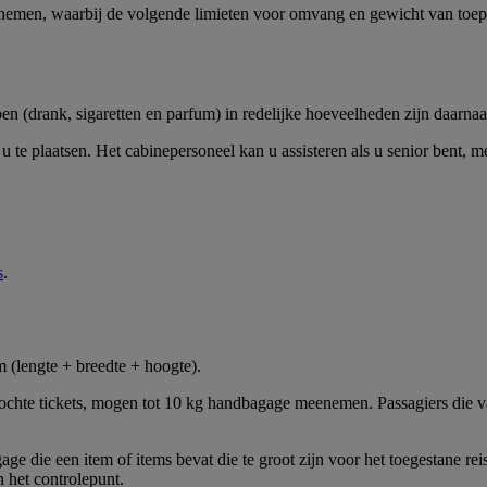
men, waarbij de volgende limieten voor omvang en gewicht van toepa
 (drank, sigaretten en parfum) in redelijke hoeveelheden zijn daarnaa
u te plaatsen. Het cabinepersoneel kan u assisteren als u senior bent, m
s
.
 (lengte + breedte + hoogte).
gekochte tickets, mogen tot 10 kg handbagage meenemen. Passagiers die 
e die een item of items bevat die te groot zijn voor het toegestane re
n het controlepunt.