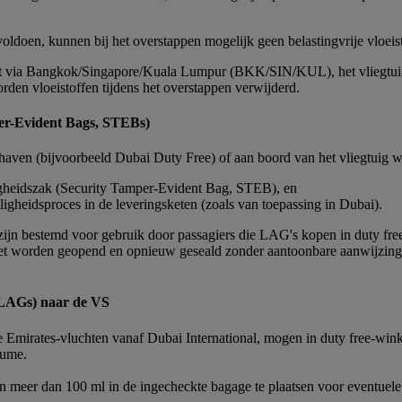
voldoen, kunnen bij het overstappen mogelijk geen belastingvrije vloei
eeft via Bangkok/Singapore/Kuala Lumpur (BKK/SIN/KUL), het vliegtuig
rden vloeistoffen tijdens het overstappen verwijderd.
er-Evident Bags, STEBs)
en (bijvoorbeeld Dubai Duty Free) of aan boord van het vliegtuig word
igheidszak (Security Tamper-Evident Bag, STEB), en
ligheidsproces in de leveringsketen (zoals van toepassing in Dubai).
n, zijn bestemd voor gebruik door passagiers die LAG's kopen in duty f
iet worden geopend en opnieuw geseald zonder aantoonbare aanwijzing
, LAGs) naar de VS
se Emirates-vluchten vanaf Dubai International, mogen in duty free-win
lume.
n meer dan 100 ml in de ingecheckte bagage te plaatsen voor eventuele 