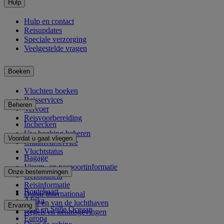
Hulp
Hulp en contact
Reisupdates
Speciale verzorging
Veelgestelde vragen
Boeken
Vluchten boeken
Reisservices
Beheren
Vervoer
Reisvoorbereiding
Inchecken
Uw boeking beheren
Voordat u gaat vliegen
Chauffeurservice
Vluchtstatus
Bagage
Visum- en paspoortinformatie
Onze bestemmingen
Gezondheid
Reisinformatie
Routekaart
Dubai International
Afrika
Naar en van de luchthaven
Ervaring
Azië en Stille Oceaan
Regels en kennisgevingen
Europa