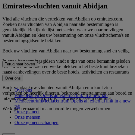
Emirates-vluchten vanuit Abidjan
Vind alle vluchten die vertrekken van Abidjan op emirates.com.
Zoeken naar vluchten van Abidjan naar alle bestemmingen is
gemakkelijk. Bekijk de lijst met steden waar we naartoe vliegen
vanuit Abidjan en kies uw bestemming om onze vluchtschema's en
bestemmingsgidsen te bekijken.
Boek uw vluchten van Abidjan naar uw bestemming snel en veilig.
In onze bestemmingsgidsen vindt u tips van onze bemanningsleden
Terug naar boven
over wat u kunt doen en welke plekken u het beste kunt bezoeken –
naast aanbevelingen over de beste hotels, activiteiten en restaurants
in de stad.
Over ons
Boek vandaag uw vluchten vanuit Abidjan en u kunt zich
Over ons
verheugen op heerlijk dineren, bekroond entertainment aan boord en
Banen
Banen Opens an external link in a new tab
uitzonderlijke service bij ons – in welke klasse u ook reist.
Mediacentrum
Mediacentrum Opens an external link in a new
tab
We kijken ernaar uit u aan boord te mogen verwelkomen.
Onze planeet
Onze mensen
Onze gemeenschappen