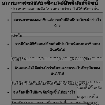
สถานภาพของสมาชิกและสิทธิประโยชน์
ประเทศ โดยใช้ได้กับเส้นทางใดก็ได้บนเครือข่ายใน
ประเทศของแควนตัส โปรดทราบว่าเราไม่ให้บริการชั้น
หนึ่งบนเส้นทางในประเทศของแควนตัส
สถานภาพของสมาชิกแต่ละระดับมีสิทธิประโยชน์อย่างไร
โปรดทราบว่า สามารถรับสถานะไมล์สะสมของสมาชิก
บ้าง
จากส่วนที่สายการบินเอมิเรตส์ทำการตลาด (รหัส EK)
เท่านั้น
สถานภาพของสมาชิกแต่ละระดับของ Emirates Skywards
การมีบัตรดิจิทัลจะเปลี่ยนสิทธิประโยชน์ของสมาชิกของ
มาพร้อมสิทธิประโยชน์มากมายที่สมาชิกสามารถคาด
Special
Saver
Flex
Flex Plus
ชั้นโดยสาร
ฉันหรือไม่
หวังได้ ในฐานะสมาชิก คุณสามารถเพลิดเพลินกับสิทธิ
250
350
700
1,000
ชั้นประหยัด
พิเศษต่าง ๆ เช่น บริการ Wi-Fi บนเครื่อง การอัปเกรดทันที
250
1,050
1,633
1,900
ชั้นธุรกิจ
สิทธิ์การเข้าใช้ห้องรับรองผู้โดยสารที่สนามบิน ไมล์สะสม
ใช่ ใช้ได้เหมือนกัน เราทำงานเพื่อทำให้แน่ใจว่าสมาชิก
ฉันจะแน่ใจได้อย่างไรว่าฉันจะคงสถานะในปัจจุบันของ
โบนัสเมื่อเดินทาง และอื่น ๆ อีกมากมาย
ของเราเดินทางได้อย่างราบรื่นมากที่สุด ในการดำเนิน
ฉันไว้ได้
การดังกล่าว เราได้อำนวยความสะดวกให้แก่คุณ โดยคุณ
เยี่ยมชมหน้า
สิทธิประโยชน์สำหรับสมาชิก
เพื่อดูรายการ
ไม่จำเป็นต้องพกหรือแสดงบัตรสมาชิกจริง คุณจึงไม่ต้อง
สิทธิประโยชน์ทั้งหมดสำหรับสมาชิกแต่ละสถานะ
กังวลเรื่องนี้เมื่อเดินทาง
การทบทวนสถานะสมาชิกครั้งแรกของคุณจะเกิดขึ้นหลัง
จะเลื่อนขึ้นไปยังระดับที่สูงขึ้นได้อย่างไร
จากที่คุณเลื่อนสู่สถานะใหม่ครบ 12 เดือน
การใช้บัตรดิจิทัลทำให้คุณสามารถเข้าดูข้อมูลการเป็น
สมาชิกสะดวกและราบรื่นมากยิ่งขึ้น คุณสามารถเข้าสู่
ในช่วงระยะเวลาการทบทวน 12 เดือน คุณจะต้องมี