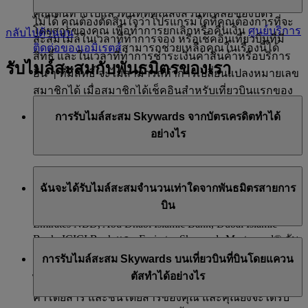
คุณเดินทางไปแล้วทันทีที่คุณส่งส่วนที่เหลือของบัตร
ไม่ได้ คุณต้องตัดสินใจว่าโปรแกรมใดที่คุณต้องการที่จะ
โดยสารของคุณ เพื่อทำการยกเลิกหรือคืนเงิน
ศูนย์บริการ
กลับไปด้านบน
สะสมไมล์ในเวลาที่ทำการจอง หรือเช็คอินเที่ยวบินที่มี
ติดต่อของเอมิเรตส์
สามารถช่วยเหลือคุณในเรื่องนี้ได้
สิทธิ์ และในเวลาที่ทำการชำระเงินค่าสินค้าหรือบริการ
รับไมล์สะสมกับพันธมิตรของเรา
อื่น ๆ ที่มีสิทธิ์ จะไม่สามารถทำการเปลี่ยนแปลงหมายเลข
สมาชิกได้ เมื่อสมาชิกได้เช็คอินสำหรับเที่ยวบินแรกของ
กำหนดการเดินทางแล้ว
การรับไมล์สะสม Skywards จากบัตรเครดิตทำได้
อย่างไร
คุณสามารถสะสมไมล์สะสม Skywards ได้ เพียงทำ
ฉันจะได้รับไมล์สะสมจำนวนเท่าใดจากพันธมิตรสายการ
รายการซื้อด้วยบัตรเครดิตของคุณ หากคุณมีบัตรเครดิต
บิน
ร่วม Emirates Skywards กับ HSBC, Emirates Islamic Bank,
Emirates NBD, Abu Dhabi Islamic Bank, Dubai Islamic
Bank, ICICI Bank และ Emirates Skywards Mastercard® กับ
เมื่อเดินทางกับสายการบิน flydubai คุณจะได้รับทั้งไมล์
Barclays เราจะโอนไมล์สะสม Skywards ที่คุณได้รับเข้า
การรับไมล์สะสม Skywards บนเที่ยวบินที่บินโดยแควน
สะสม Skywards และสถานะไมล์สะสมของสมาชิก จำนวน
บัญชีสมาชิก Emirates Skywards ของคุณโดยอัตโนมัติใน
ตัสทำได้อย่างไร
ไมล์สะสมที่คุณได้รับจะขึ้นอยู่กับระยะทางที่บิน ประเภท
แต่ละเดือน
ค่าโดยสาร และชั้นโดยสารของคุณ และคุณยังจะได้รับ