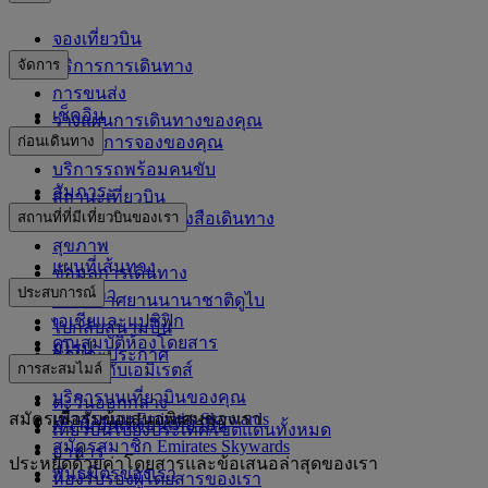
จองเที่ยวบิน
จัดการ
บริการการเดินทาง
การขนส่ง
เช็คอิน
วางแผนการเดินทางของคุณ
ก่อนเดินทาง
จัดการการจองของคุณ
บริการรถพร้อมคนขับ
สัมภาระ
สถานะเที่ยวบิน
สถานที่ที่มีเที่ยวบินของเรา
ข้อมูลวีซ่าและหนังสือเดินทาง
สุขภาพ
แผนที่เส้นทาง
ข้อมูลการเดินทาง
ประสบการณ์
แอฟริกา
ท่าอากาศยานนานาชาติดูไบ
เอเชียและแปซิฟิก
ไปกลับสนามบิน
คุณสมบัติห้องโดยสาร
ยุโรป
กฎและประกาศ
การสะสมไมล์
ช้อปปิ้งกับเอมิเรตส์
อเมริกา
บริการบนเที่ยวบินของคุณ
ตะวันออกกลาง
สมัครเพื่อรับข้อเสนอพิเศษของเรา
เข้าสู่ระบบ Emirates Skywards
ความบันเทิงบนเที่ยวบิน
เที่ยวบินไปยังประเทศ/เขตแดนทั้งหมด
สมัครสมาชิก Emirates Skywards
อาหาร
ประหยัดด้วยค่าโดยสารและข้อเสนอล่าสุดของเรา
พันธมิตรของเรา
ห้องรับรองผู้โดยสารของเรา