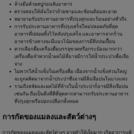
ล้างมือด้วยสบู่ก่อนจับอาหาร
ตรวจสอบให้มั่นใจว่าถ้วยชามและช้อนส้อมสะอาด
พยายามรับประทานอาหารที่ปรุงสุกและร้อนอย่างทั่วถึง
การรับประทานอาหารที่ปรุงเสร็จใหม่ปลอดภัยที่สุด
อาหารที่ปล่อยทิ้งไว้หลังปรุงเสร็จ และอาหารจากร้าน
อาหารข้างทางจะมีแนวโน้มของการมีสิ่งปนเปื้อน
ควรเลือกดื่มเครื่องดื่มบรรจุขวดหรือกระป๋องมากกว่า
เครื่องดื่มจำพวกน้ำผลไม้ที่อาจมีการใส่น้ำประปาเพื่อเจือ
จาง
ไม่ควรใส่น้ำแข็งในเครื่องดื่ม เนื่องจากน้ำแข็งส่วนใหญ่
จะถูกผลิตมาจากน้ำประปาซึ่งอาจมีสิ่งเจือปนในบางแห่ง
รวมถึงสลัดและผลไม้ที่ล้างในน้ำประปาก็อาจมีสิ่งเจือปน
เช่นกัน ถือเป็นสิ่งที่ดีที่สุดหากสามารถรับประทานอาหาร
ที่ปรุงสุกหรือปอกเปลือกทั้งหมด
การกัดของแมลงและสัตว์ต่างๆ
การกัดของแมลงและสัตว์ต่างๆ อาจทำให้เจ็บมาก เกิดอาการแพ้