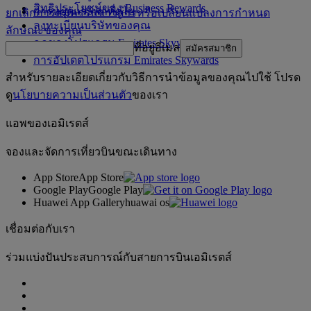
สิทธิประโยชน์ของ Business Rewards
การหยุดแวะพักที่ดูไบ
ยกเลิกการสมัครรับข่าวสารหรือเปลี่ยนแปลงการกำหนด
ลงทะเบียนบริษัทของคุณ
ลักษณะของคุณ
กฎของโปรแกรม Emirates Skywards
ที่อยู่อีเมล
สมัครสมาชิก
การอัปเดตโปรแกรม Emirates Skywards
สำหรับรายละเอียดเกี่ยวกับวิธีการนำข้อมูลของคุณไปใช้ โปรด
ดู
นโยบายความเป็นส่วนตัว
ของเรา
แอพของเอมิเรตส์
จองและจัดการเที่ยวบินขณะเดินทาง
App Store
App Store
Google Play
Google Play
Huawei App Gallery
huawai os
เชื่อมต่อกับเรา
ร่วมแบ่งปันประสบการณ์กับสายการบินเอมิเรตส์