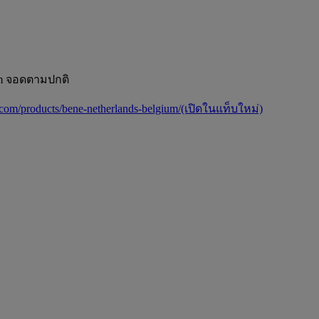
rdam จอดตามปกติ
.com/products/bene-netherlands-belgium/
(เปิดในแท็บใหม่)