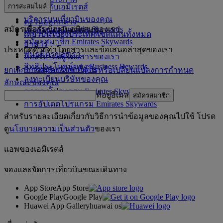
การสะสมไมล์
ช้อปปิ้งกับเอมิเรตส์
อเมริกา
บริการบนเที่ยวบินของคุณ
ตะวันออกกลาง
สมัครเพื่อรับข้อเสนอพิเศษของเรา
เข้าสู่ระบบ Emirates Skywards
ความบันเทิงบนเที่ยวบิน
เที่ยวบินไปยังประเทศ/เขตแดนทั้งหมด
สมัครสมาชิก Emirates Skywards
อาหาร
ประหยัดด้วยค่าโดยสารและข้อเสนอล่าสุดของเรา
พันธมิตรของเรา
ห้องรับรองผู้โดยสารของเรา
สิทธิประโยชน์ของ Business Rewards
การหยุดแวะพักที่ดูไบ
ยกเลิกการสมัครรับข่าวสารหรือเปลี่ยนแปลงการกำหนด
ลงทะเบียนบริษัทของคุณ
ลักษณะของคุณ
กฎของโปรแกรม Emirates Skywards
ที่อยู่อีเมล
สมัครสมาชิก
การอัปเดตโปรแกรม Emirates Skywards
สำหรับรายละเอียดเกี่ยวกับวิธีการนำข้อมูลของคุณไปใช้ โปรด
ดู
นโยบายความเป็นส่วนตัว
ของเรา
แอพของเอมิเรตส์
จองและจัดการเที่ยวบินขณะเดินทาง
App Store
App Store
Google Play
Google Play
Huawei App Gallery
huawai os