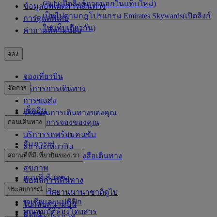
Club
(เปิดลิงก์ภายนอกในแท็บใหม่)
ข้อมูลอัพเดตการเดินทาง
เป็นไปตามกฎโปรแกรม Emirates Skywards
(เปิดลิงก์
การดูแลพิเศษ
ในแท็บเดียวกัน)
คำถามที่ถามบ่อย
จอง
จองเที่ยวบิน
จัดการ
บริการการเดินทาง
การขนส่ง
เช็คอิน
วางแผนการเดินทางของคุณ
ก่อนเดินทาง
จัดการการจองของคุณ
บริการรถพร้อมคนขับ
สัมภาระ
สถานะเที่ยวบิน
สถานที่ที่มีเที่ยวบินของเรา
ข้อมูลวีซ่าและหนังสือเดินทาง
สุขภาพ
แผนที่เส้นทาง
ข้อมูลการเดินทาง
ประสบการณ์
แอฟริกา
ท่าอากาศยานนานาชาติดูไบ
เอเชียและแปซิฟิก
ไปกลับสนามบิน
คุณสมบัติห้องโดยสาร
ยุโรป
กฎและประกาศ