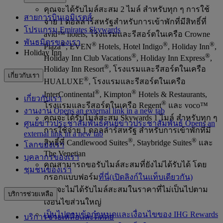
คุณจะได้รับไมล์สะสม 2 ไมล์ สำหรับทุก ๆ การใช้
สายการบินเอมิเรตส์
จ่าย 1 ดอลลาร์สหรัฐสำหรับการเข้าพักที่มีสิทธิ์ที่
โปรแกรม Emirates Skywards
avid™ hotels, โรงแรมและรีสอร์ตในเครือ Crowne
พันธมิตรของเรา
®
®
®
®
Plaza
, EVEN
Hotels, Hotel Indigo
, Holiday Inn
,
Holiday Inn
®
®
Holiday Inn Club Vacations
, Holiday Inn Express
,
®
Holiday Inn Resort
, โรงแรมและรีสอร์ตในเครือ
เกี่ยวกับเรา
®
HUALUXE
, โรงแรมและรีสอร์ตในเครือ
®
®
InterContinental
, Kimpton
Hotels & Restaurants,
เกี่ยวกับเรา
®
โรงแรมและรีสอร์ตในเครือ Regent
และ voco™
งาน
งาน Opens an external link in a new tab
คุณจะได้รับไมล์สะสม Skywards 1 ไมล์ สำหรับทุก ๆ
ศูนย์ข่าวประชาสัมพันธ์
ศูนย์ข่าวประชาสัมพันธ์ Opens an
การใช้จ่าย 1 ดอลลาร์สหรัฐ สำหรับการเข้าพักที่มี
external link in a new tab
®
®
สิทธิ์ที่ Candlewood Suites
, Staybridge Suites
และ
โลกของเรา
The Venetian
บุคลากรของเรา
คุณสามารถขอรับไมล์สะสมที่ยังไม่ได้รับได้ โดย
ชุมชนของเรา
กรอกแบบฟอร์ม
ที่นี่
(เปิดลิงก์ในแท็บเดียวกัน)
คุณจะไม่ได้รับไมล์สะสมในราคาที่ไม่เป็นไปตาม
บริการช่วยเหลือ
เงื่อนไขส่วนใหญ่
เป็นไปตามข้อกำหนดและเงื่อนไขของ IHG Rewards
บริการช่วยเหลือและติดต่อ