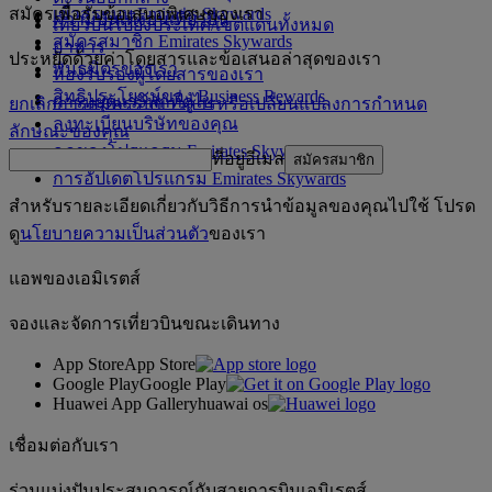
สมัครเพื่อรับข้อเสนอพิเศษของเรา
เข้าสู่ระบบ Emirates Skywards
ความบันเทิงบนเที่ยวบิน
เที่ยวบินไปยังประเทศ/เขตแดนทั้งหมด
สมัครสมาชิก Emirates Skywards
อาหาร
ประหยัดด้วยค่าโดยสารและข้อเสนอล่าสุดของเรา
พันธมิตรของเรา
ห้องรับรองผู้โดยสารของเรา
สิทธิประโยชน์ของ Business Rewards
การหยุดแวะพักที่ดูไบ
ยกเลิกการสมัครรับข่าวสารหรือเปลี่ยนแปลงการกำหนด
ลงทะเบียนบริษัทของคุณ
ลักษณะของคุณ
กฎของโปรแกรม Emirates Skywards
ที่อยู่อีเมล
สมัครสมาชิก
การอัปเดตโปรแกรม Emirates Skywards
สำหรับรายละเอียดเกี่ยวกับวิธีการนำข้อมูลของคุณไปใช้ โปรด
ดู
นโยบายความเป็นส่วนตัว
ของเรา
แอพของเอมิเรตส์
จองและจัดการเที่ยวบินขณะเดินทาง
App Store
App Store
Google Play
Google Play
Huawei App Gallery
huawai os
เชื่อมต่อกับเรา
ร่วมแบ่งปันประสบการณ์กับสายการบินเอมิเรตส์