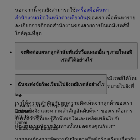
นอกจากนี้ คุณยังสามารถใช้
เครื่องมือค้นหา
สำนักงาน
(เปิดในหน้าต่างเดียวกัน)
ของเรา เพื่อค้นหาราย
ละเอียดการติดต่อสำนักงานของสายการบินเอมิเรตส์ที่
ใกล้คุณที่สุด
จะติดต่อแผนกลูกค้าสัมพันธ์หรือแผนกอื่น ๆ ภายในเอมิ
เรตส์ได้อย่างไร
คุณสามารถติดต่อแผนกลูกค้าสัมพันธ์ของเอมิเรตส์ได้โดย
ฉันจะส่งข้อร้องเรียนไปยังเอมิเรตส์อย่างไร
ใช้
ลิงก์นี้
(เปิดในหน้าต่างเดียวกัน)
หรือส่งจดหมายไปยังที่
อยู่:
เราให้ความสำคัญกับทุกความคิดเห็นจากลูกค้าของเรา
Customer Affairs Department
อย่างจริงจัง และความสำคัญอันดับต้น ๆ ของเราคือการ
Emirates
P.O. Box 686
รับรองว่า คุณจะรู้สึกพึงพอใจและเพลิดเพลินไปกับ
Dubai
ประสบการณ์การเดินทางทั้งหมดของคุณกับเรา
United Arab Emirates
หากคุณต้องการจัดการกับปัญหาหรือข้อร้องเรียนเกี่ยวกับ