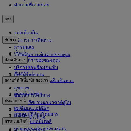
คำถามที่ถามบ่อย
จอง
จองเที่ยวบิน
จัดการ
บริการการเดินทาง
การขนส่ง
เช็คอิน
วางแผนการเดินทางของคุณ
ก่อนเดินทาง
จัดการการจองของคุณ
บริการรถพร้อมคนขับ
สัมภาระ
สถานะเที่ยวบิน
สถานที่ที่มีเที่ยวบินของเรา
ข้อมูลวีซ่าและหนังสือเดินทาง
สุขภาพ
แผนที่เส้นทาง
ข้อมูลการเดินทาง
ประสบการณ์
แอฟริกา
ท่าอากาศยานนานาชาติดูไบ
เอเชียและแปซิฟิก
ไปกลับสนามบิน
คุณสมบัติห้องโดยสาร
ยุโรป
กฎและประกาศ
การสะสมไมล์
ช้อปปิ้งกับเอมิเรตส์
อเมริกา
บริการบนเที่ยวบินของคุณ
ตะวันออกกลาง