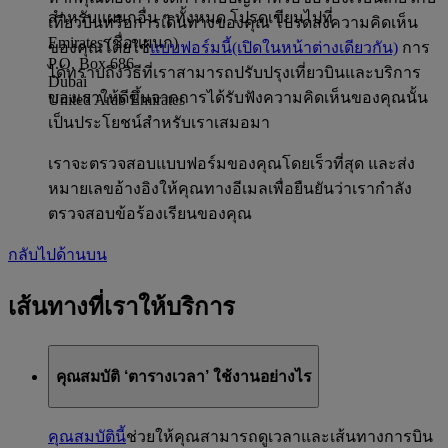
สำหรับแผนกอื่น ๆ ทั้งหมด โปรดเขียนไปที่
เที่ยวบินหรือการเดินทางของคุณ โปรดส่งความคิดเห็น
Emirates (ชื่อแผนก)
ของคุณโดยใช้
แบบฟอร์มนี้
(เปิดในหน้าต่างเดียวกัน)
การ
P.O. Box 686
ได้ทราบถึงวิธีที่เราสามารถปรับปรุงเที่ยวบินและบริการ
Dubai
ของเราให้ดีขึ้นจากการได้รับฟังความคิดเห็นของคุณนั้น
United Arab Emirates
เป็นประโยชน์สำหรับเราเสมอมา
เราจะตรวจสอบแบบฟอร์มของคุณโดยเร็วที่สุด และส่ง
หมายเลขอ้างอิงให้คุณทางอีเมลเพื่อยืนยันว่าเรากำลัง
ตรวจสอบข้อร้องเรียนของคุณ
กลับไปด้านบน
เส้นทางที่เราให้บริการ
คุณสมบัติ ‘ตารางเวลา’ ใช้งานอย่างไร
คุณสมบัตินี้
ช่วยให้คุณสามารถดูเวลาและเส้นทางการบิน