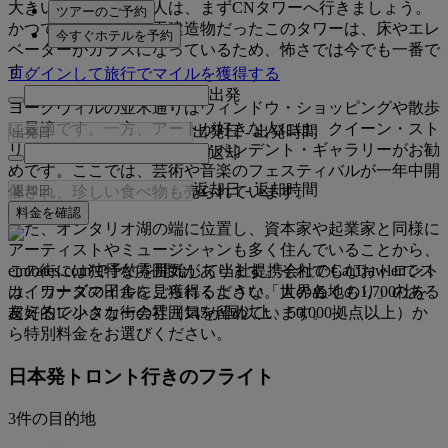
大きいものが好きな人は、まずCNタワーへ行きましょう。
ツアーのご予約
かつて世界最高の人工建造物だったこのタワーは、床やエレ
今すぐホテルを予約
ベーターがガラスになっているため、怖さでは今でも一番で
す。
ログインして旅行でマイルを獲得する
出発
ヨークヴィルの並木通りはウィンドウ・ショッピングや散歩
に最適です。一方、アートが好きな人には、クイーン・スト
出発日
-
出発時間
リート・ウェストのインディペンデント・ギャラリーがお勧
返却
めです。ここでは、芸術や音楽のフェスティバルが一年中開
返却日
-
返却時間
催され、珍しい食べ物も売られています。
料金を確認
また、オンタリオ湖の端に位置し、資本家や起業家と同様に
アーティストやミュージシャンも多く住んでいることから、
emirates.comで予約を開始して当社提携会社のCarTrawlerでス
この街には独特な雰囲気があります。それでもなおトロント
カイワーズマイルをご獲得ください。世界各地の1,700社を
は、カナダの田舎に見られるような「人のぬくもり」のある
超えるレンタカー会社（145か国以上、50,000拠点以上）か
友好的で小さな街の雰囲気を留めています。
ら特別料金をお選びください。
日本発トロント行きのフライト
3件の目的地