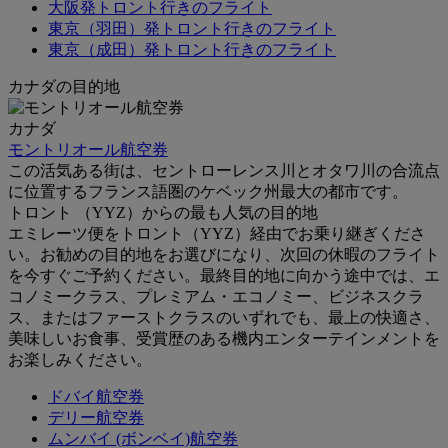
大阪発トロント行きのフライト
東京（羽田）発トロント行きのフライト
東京（成田）発トロント行きのフライト
カナダの目的地
カナダ
モントリオール航空券
この活気ある街は、セントローレンス川とオタワ川の合流点
に位置するフランス語圏のケベック州最大の都市です。
トロント （YYZ）からの最も人気の目的地
エミレーツ便をトロント（YYZ）経由でお乗り継ぎくださ
い。お勧めの目的地をお選びになり、次回の休暇のフライト
を今すぐご予約ください。最終目的地に向かう途中では、エ
コノミークラス、プレミアム・エコノミー、ビジネスクラ
ス、またはファーストクラスのいずれでも、最上の快適さ、
美味しいお食事、受賞歴のある機内エンターテインメントを
お楽しみください。
ドバイ航空券
デリー航空券
ムンバイ (ボンベイ)航空券