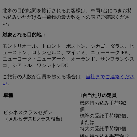
北米の目的地間を旅行されるお客様は、車両1台につきお持
ち込みいただける手荷物の最大数を下の表でご確認くださ
い。
対象となる目的地：
モントリオール、トロント、ボストン、シカゴ、ダラス、ヒ
ューストン、ロサンゼルス、マイアミ、ニューヨークJFK、
ニューヨーク・ニューアーク、オーランド、サンフランシス
コ、シアトル、ワシントンDC
ご旅行の人数が定員を超える場合は、
当社までご連絡くださ
い
。
車種
1台当たりの定員
機内持ち込み手荷物2
個、
ビジネスクラスセダン
標準の受託手荷物2個、
（メルセデスEクラス相当）
または
特大の受託手荷物1個
機内持ち込み手荷物12