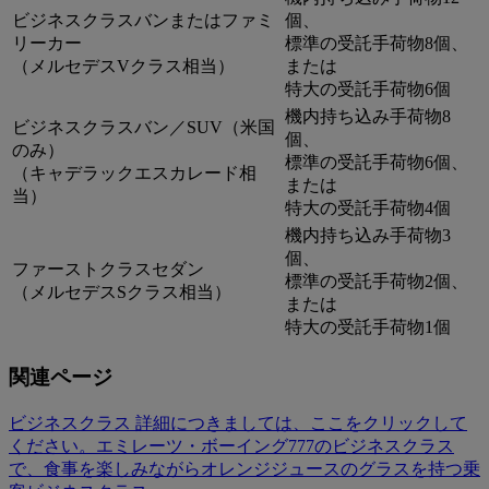
ビジネスクラスバンまたはファミ
個、
リーカー
標準の受託手荷物8個、
（メルセデスVクラス相当）
または
特大の受託手荷物6個
機内持ち込み手荷物8
ビジネスクラスバン／SUV（米国
個、
のみ）
標準の受託手荷物6個、
（キャデラックエスカレード相
または
当）
特大の受託手荷物4個
機内持ち込み手荷物3
個、
ファーストクラスセダン
標準の受託手荷物2個、
（メルセデスSクラス相当）
または
特大の受託手荷物1個
関連ページ
ビジネスクラス 詳細につきましては、ここをクリックして
ください。
エミレーツ・ボーイング777のビジネスクラス
で、食事を楽しみながらオレンジジュースのグラスを持つ乗