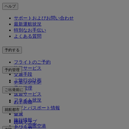
ヘルプ
サポートおよびお問い合わせ
最新運航状況
特別なお手伝い
よくある質問
予約する
フライトのご予約
旅行サービス
予約管理
交通手段
ご旅行の計画
チェックイン
予約管理
ご出発前に
送迎サービス
フライト状況
お手荷物
ビザとパスポート情報
就航都市
健康
旅行情報
路線マップ
ドバイ国際空港
アフリカ