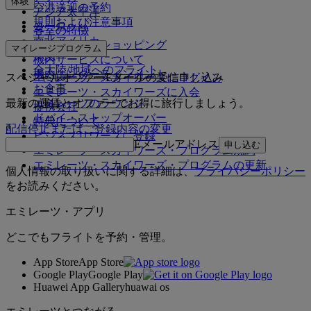
体験
空港送迎の予約
アジア太平洋
規則および注意事項
ヨーロッパ
客室の特徴
南北アメリカ
エミレーツでショッピング
マイレージプログラム
中東
機内サービスについて
全大陸/地域へのフライト
機内エンターテインメント
スペシャルオファーEメールの受信申し込み
エミレーツ・スカイワーズにログイン
お食事
エミレーツ・スカイワーズに入会
エミレーツのラウンジ
最新の運賃とオファーでお得に旅行しましょう。
提携会社
ドバイ・ストップオーバー
特典について
配信停止またはご登録内容の変更
ビジネスリワーズに登録
Eメールアドレス
申し込む
エミレーツ・スカイワーズ・プログラム規約
エミレーツ・スカイワーズ・プログラムの更新
個人情報の取り扱いに関する詳細は、
プライバシーポリシー
をお読みください。
エミレーツ・アプリ
どこでもフライトを予約・管理。
App Store
App Store
Google Play
Google Play
Huawei App Gallery
huawai os