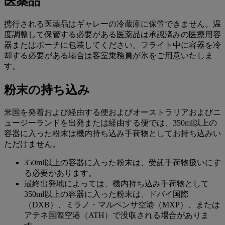
医薬品
携行される医薬品はギャレーの冷蔵庫に保管できません。温
度調整して保管する必要がある医薬品は承認済みの医療用容
器またはポーチに包装してください。フライト中に容器を冷
却する必要がある場合は客室乗務員が氷をご用意いたしま
す。
粉末の持ち込み
米国を発着および経由する便およびオーストラリアおよびニ
ュージーランドを出発または経由する便では、350ml以上の
容器に入った粉末は機内持ち込み手荷物としてお持ち込みい
ただけません。
350ml以上の容器に入った粉末は、受託手荷物扱いにす
る必要があります。
最終出発地によっては、機内持ち込み手荷物として
350ml以上の容器に入った粉末は、ドバイ国際
（DXB）、ミラノ・マルペンサ空港（MXP）、または
アテネ国際空港（ATH）で没収される場合がありま