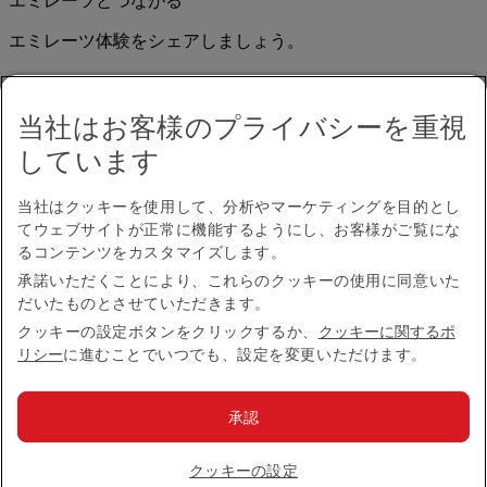
エミレーツとつながる
エミレーツ体験をシェアしましょう。
当社はお客様のプライバシーを重視
しています
当社はクッキーを使用して、分析やマーケティングを目的とし
てウェブサイトが正常に機能するようにし、お客様がご覧にな
アクセシビリティ
るコンテンツをカスタマイズします。
お問い合わせ
承諾いただくことにより、これらのクッキーの使用に同意いた
プライバシーポリシー
だいたものとさせていただきます。
規約条件
クッキーに関するポリシー
クッキーの設定ボタンをクリックするか、
クッキーに関するポ
サイバーセキュリティ
リシー
に進むことでいつでも、設定を変更いただけます。
燃油サーチャージ
英国現代奴隷法に係る声明
承認
サイトマップ
© 2026 The Emirates Group.All Rights Reserved.
クッキーの設定