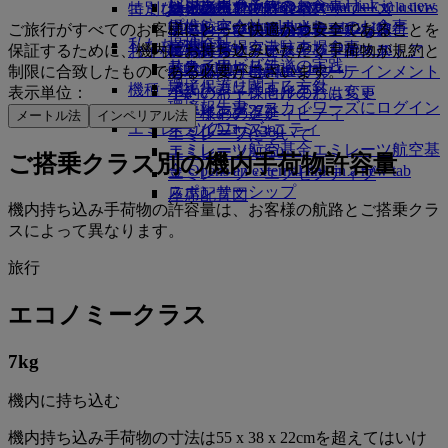
レンタカー予約
ビジネスクラスのお食事
採用
採用 Opens an external link in a new
Skywards Exclusives
Skywards Exclusives
エミレーツでショッピング
特別なお手伝い
幼児の手荷物許容量
シェムリアップ
エミレーツ・ビジネスリワーズ
tab
Opens an external link in a new tab
提携航空会社
プレミアム・エコノミーのお食事
ご旅行がすべてのお客様にとって快適かつ安全であることを
エミレーツ免税品コレクション
子供および幼児のお食事
エミレーツのアクセシブルな旅行
エミレーツの機内体験
私たちの地球
提携会社
空港駐車場
エコノミークラスのお食事
空港駐車場 Opens an
保証するために、機内にお持ち込みいただく手荷物が規約と
お子様の楽しみ
エミレーツ・オフィシャル・ストア
特別支援サービスとリクエスト
ツールとリソース
サステナビリティの実践
スカイワーズ鉄道
external link in a new tab
お飲み物
制限に合致したものである必要がございます。
お子様向け機内エンターテインメント
モバイルとEmiratesアプリ
環境保護に関する方針
マイルカリキュレータ
機種一覧
表示単位：
小さいお子様向けのおもちゃ
予約のキャンセルまたは変更
環境報告書
エミレーツ・スカイワーズにログイン
ボーイング777
お子様のアクティビティ
フライトの遅延
メートル法
インペリアル法
エミレーツのコミュニティ
スカイワーズ+
エミレーツA380
エミレーツについて
エミレーツ航空基金
エミレーツ航空基
エミレーツA350
ご搭乗クラス別の機内手荷物許容量
金 Opens an external link in a new tab
エミレーツ・エグゼクティブ
スポンサーシップ
座席配置図
機内持ち込み手荷物の許容量は、お客様の航路とご搭乗クラ
スによって異なります。
旅行
エコノミークラス
7
kg
機内に持ち込む
機内持ち込み手荷物の寸法は55 x 38 x 22cmを超えてはいけ