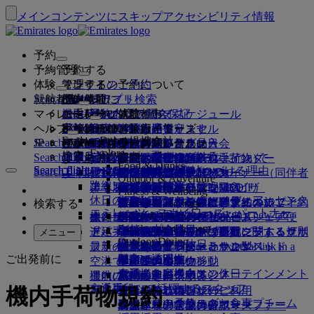
メインコンテンツにスキップ
アクセシビリティ情報
予約
予約管理
予約する
体験
フライトのご予約
オンライン予約について
管理する
Search flight
就航都市
Emiratesアプリ
予約管理
ご出発前に
機内体験
フライト検索
マイレージ
ご出発前に
お手荷物
機内サービスについて
エミレーツ体験
エミレーツ就航都市
ベストプライス保証
予約内容の照会
フライト・スケジュール
Explore Dubai
ヘルプ
手荷物情報
ビザおよびパスポート
ご旅行はここから始まります
家族連れのご旅行
目的地
エミレーツ・スカイワーズ
旅行情報
客室の特徴
お得な運賃
事前座席指定
ご予約のキャンセル
Explore Dubai
エミレーツの提携会社
Search flight
JP
Fly Better
ビザの要件をご確認ください
ご家族でのご旅行
エミレーツ・スカイワーズに入会
ビジネスリワーズ
サポートおよびお問い合わせ
Emiratesアプリ
手荷物情報
エミレーツ体験
就航都市
スペシャルオファー
予約の変更
機内持込み禁止品目
ファーストクラス
Explore
ワンランク上を、飛びつづける。
エミレーツについて
上空と地上のパートナー
検索
Search flight
ビジネスリワーズに登録
サポートおよびお問い合わせ
よくあるご質問
ビザとパスポート情報
家族旅行のプランを練る
エミレーツ・スカイワーズについて
ベストプライス・ファインダー
座席の事前指定
規約および注意事項
受託手荷物（預入れ手荷物）
ビジネスクラス
送迎サービス
アジア太平洋
Food & Drinks
Search flight
Search flight
エミレーツについて
エミレーツの目的地を見る
ワンランク上を、飛びつづける理由
エミレーツの提携会社
Search flight
よくある質問
ご旅行の計画
旅行中の健康アドバイス
ビジネスリワーズについて
サポートおよびお問い合わせ
アップグレード
機内持ち込み手荷物
米国渡航認証
プレミアム・エコノミー
エミレーツのサービス
アナカンパニード・マイナー（同伴者
北・中央・南アメリカ
会員ティア
Outdoor & Adventure
エミレーツ・ストーリー
路線マップ
カンタス航空
アラブ首長国連邦（UAE）のビザ
よくある質問
ホテルの予約
送迎サービスの管理
医療情報フォーム（MEDIF）
追加手荷物許容量を購入
エコノミークラス
季節の行事
のないお子様）
アフリカ
フライドバイ
ビジネスリワーズに登録
変更またはキャンセル
Fitness & Wellbeing
flydubai
休日のアイデア
メディア・センター
メディア・センタ
ツアーとアクティビティ
アクセシブルな旅行の予約
お食事に関する情報
追加の受託手荷物許容量について
快適な機内
非接触（コンタクトレス）の旅
妊娠中
ヨーロッパ
キャッシュ+マイル
ビジネスリワーズにログイン
ビザとパスポートに関するヘルプ
お近くのエミレーツオフィスでご予約
検索する
Culture & Heritage
エミレーツ・スカイワーズ・パートナー
ー Opens an external link in a new tab
ビーチの目的地
Beach & Marine
旅行サービス
オンライン・チェックイン
機内エンターテインメント
エミレーツのラウンジ
UAEへの持込み禁止品目
ドバイでの手荷物サービス
手荷物許容量
中東
デジタル会員カード
特典
フィードバックとクレーム
当社ネットワークとコードシェア便
Family entertainment
グループ企業
自然の中の休日
ドバイ国際空港
遅延手荷物または破損手荷物
ディスカバー・ドバイ
ミート＆グリートの手配
チェックイン・オプション
iceの最新コンテンツ
ファーストクラス・ラウンジ
子供および幼児向け運賃に関する規則
マイ・ファミリー・プログラム
プログラム内容
手荷物の紛失または盗難に関するサポ
その他のエミレーツ商品
ミート＆グリ
メニュー
Outdoor Dining
安全
歴史と文化の休日
ice TV Live
フライト状況
最新の目的地
ートの手配 Opens an external link in a
エミレーツ・ターミナル3
ビジネスクラス・ラウンジ
チャイルドシートとかご型ベッド
マイルのご利用
よくある質問
ート
特別支援サービスとリクエスト
ご出発前に
機内Wi-Fi
財務の透明性
都市での滞在
new tab
空港で
ターミナル間の移動
世界各地のラウンジ
ヘルシンキ
マイルの申請
ドバイ・コネクト
手荷物と遺失物
ドバイ・コネクト
お子様向け機内エンターテインメント
責任あるビジネス
食通のお客様向けの休日
機内にて
運航の変更
空港送迎の予約
パートナーラウンジ
杭州
マイルを購入する
旅行の準備
交通手段
お食事
エミレーツで活躍するスタッフ
機内手荷物規約
シャトルバス・サービス
有料でのラウンジのご利用
お子様連れのご旅行
ダナン
マイルのご獲得
最近の渡航情報
空港で
空港送迎の予約
ファーストクラスのお食事
エミレーツのリーダーシップチーム
マルハバ・ラウンジ
幼児連れのご旅行
深圳
スカイワーズ・スカイサーファー
フライトの状況の確認
エミレーツ・スカイワーズ