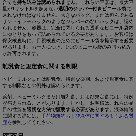
合でも
持ち込みは認められません
。これらの容器は、最大容
量が
1リットル
を超えない
透明のジッパー付きビニール袋
に
入れなければなりません。大きなバッグ、または包んである
サンドイッチバッグのようなジッパーのないバッグは、認め
られません。容器は、完全に閉じられる透明なビニール袋内
にゆとりをもって詰められている必要があります。お客様は
保安検査時に、目視検査のためにビニール袋を提示する必要
があります。お一人につき、1つのビニール袋のみ持ち込み
が許可されます。
離乳食と規定食に関する制限
ベビーミルクまたは離乳食、特別な薬剤、および規定食に関
する制限などの例外は認められます。
薬剤、ベビーミルクまたは離乳食、および規定食には、特例
が与えられることがあります。しかし、お客様はこれらの品
目の性質を
適切な方法で証明する必要があります
。液体輸送
に関する詳細は、
手荷物規約および液体に関するよくある質
問
を参照してください。