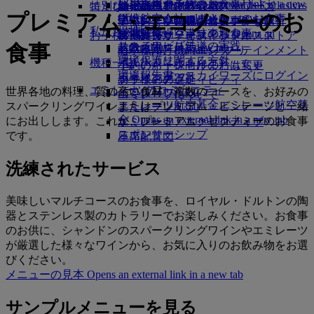
レンタカー予約
ビジネスクラスのお食事
採用
採用 Opens an external link in a new
Skywards Exclusives
Skywards Exclusives
エミレーツでショッピング
特別なお手伝い
幼児の手荷物許容量
シェムリアップ
エミレーツ・ビジネスリワーズ
プレミアム・エコノミーのお
tab
Opens an external link in a new tab
提携航空会社
プレミアム・エコノミーのお食事
エミレーツ免税品コレクション
子供および幼児のお食事
エミレーツのアクセシブルな旅行
エミレーツの機内体験
私たちの地球
提携会社
空港駐車場
エコノミークラスのお食事
空港駐車場 Opens an
お子様の楽しみ
エミレーツ・オフィシャル・ストア
特別支援サービスとリクエスト
ツールとリソース
サステナビリティの実践
スカイワーズ鉄道
食事
external link in a new tab
お飲み物
お子様向け機内エンターテインメント
モバイルとEmiratesアプリ
環境保護に関する方針
マイルカリキュレータ
機種一覧
小さいお子様向けのおもちゃ
予約のキャンセルまたは変更
環境報告書
エミレーツ・スカイワーズにログイン
ボーイング777
お子様のアクティビティ
フライトの遅延
エミレーツのコミュニティ
スカイワーズ+
世界各地の料理、質の高い食材、複数のコースを、お好みの
エミレーツA380
エミレーツについて
エミレーツ航空基金
エミレーツ航空基
スパークリングワインまたはプレミアム・ビンテージと一緒
エミレーツA350
金 Opens an external link in a new tab
にお出しします。これが、プレミアム・エコノミーのお食事
エミレーツ・エグゼクティブ
スポンサーシップ
です。
座席配置図
洗練されたサービス
美味しいマルチコースのお食事を、ロイヤル・ドルトンの陶
器とステンレス製のカトラリーでお楽しみください。お食事
のお供に、シャンドンのスパークリングワインやエミレーツ
が厳選した様々なワインから、お気に入りのお飲み物をお選
びください。
メニューの見本 Opens an external link in a new tab
サンプルメニューを見る