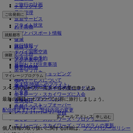
ご旅行の計画
チェックイン
予約管理
ご出発前に
送迎サービス
フライト状況
お手荷物
ビザとパスポート情報
就航都市
健康
旅行情報
路線マップ
ドバイ国際空港
アフリカ
体験
空港送迎の予約
アジア太平洋
規則および注意事項
ヨーロッパ
客室の特徴
南北アメリカ
エミレーツでショッピング
マイレージプログラム
中東
機内サービスについて
全大陸/地域へのフライト
機内エンターテインメント
スペシャルオファーEメールの受信申し込み
エミレーツ・スカイワーズにログイン
お食事
エミレーツ・スカイワーズに入会
エミレーツのラウンジ
最新の運賃とオファーでお得に旅行しましょう。
提携会社
ドバイ・ストップオーバー
特典について
配信停止またはご登録内容の変更
ビジネスリワーズに登録
Eメールアドレス
申し込む
エミレーツ・スカイワーズ・プログラム規約
エミレーツ・スカイワーズ・プログラムの更新
個人情報の取り扱いに関する詳細は、
プライバシーポリシー