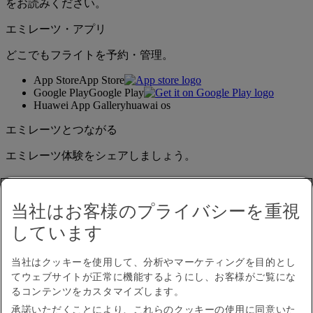
をお読みください。
エミレーツ・アプリ
どこでもフライトを予約・管理。
App Store
App Store
Google Play
Google Play
Huawei App Gallery
huawai os
エミレーツとつながる
エミレーツ体験をシェアしましょう。
当社はお客様のプライバシーを重視
しています
当社はクッキーを使用して、分析やマーケティングを目的とし
てウェブサイトが正常に機能するようにし、お客様がご覧にな
アクセシビリティ
るコンテンツをカスタマイズします。
お問い合わせ
承諾いただくことにより、これらのクッキーの使用に同意いた
プライバシーポリシー