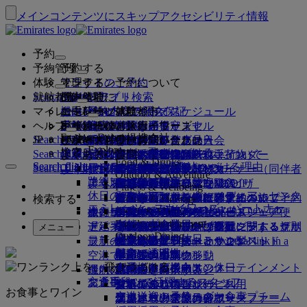
メインコンテンツにスキップ
アクセシビリティ情報
予約
予約管理
予約する
体験
フライトのご予約
オンライン予約について
管理する
Search flight
就航都市
Emiratesアプリ
予約管理
ご出発前に
機内体験
フライト検索
マイレージ
ご出発前に
お手荷物
機内サービスについて
エミレーツ体験
エミレーツ就航都市
ベストプライス保証
予約内容の照会
フライト・スケジュール
Explore Dubai
ヘルプ
手荷物情報
ビザおよびパスポート
ご旅行はここから始まります
家族連れのご旅行
目的地
エミレーツ・スカイワーズ
旅行情報
客室の特徴
お得な運賃
事前座席指定
ご予約のキャンセル
Explore Dubai
エミレーツの提携会社
Search flight
JP
Fly Better
ビザの要件をご確認ください
ご家族でのご旅行
エミレーツ・スカイワーズに入会
ビジネスリワーズ
サポートおよびお問い合わせ
Emiratesアプリ
手荷物情報
エミレーツ体験
就航都市
スペシャルオファー
予約の変更
機内持込み禁止品目
ファーストクラス
Explore
ワンランク上を、飛びつづける。
エミレーツについて
上空と地上のパートナー
検索
Search flight
ビジネスリワーズに登録
サポートおよびお問い合わせ
よくあるご質問
ビザとパスポート情報
家族旅行のプランを練る
エミレーツ・スカイワーズについて
ベストプライス・ファインダー
座席の事前指定
規約および注意事項
受託手荷物（預入れ手荷物）
ビジネスクラス
送迎サービス
アジア太平洋
Food & Drinks
Search flight
Search flight
エミレーツについて
エミレーツの目的地を見る
ワンランク上を、飛びつづける理由
エミレーツの提携会社
Search flight
よくある質問
ご旅行の計画
旅行中の健康アドバイス
ビジネスリワーズについて
サポートおよびお問い合わせ
アップグレード
機内持ち込み手荷物
米国渡航認証
プレミアム・エコノミー
エミレーツのサービス
アナカンパニード・マイナー（同伴者
北・中央・南アメリカ
会員ティア
Outdoor & Adventure
エミレーツ・ストーリー
路線マップ
カンタス航空
アラブ首長国連邦（UAE）のビザ
よくある質問
ホテルの予約
送迎サービスの管理
医療情報フォーム（MEDIF）
追加手荷物許容量を購入
エコノミークラス
季節の行事
のないお子様）
アフリカ
フライドバイ
ビジネスリワーズに登録
変更またはキャンセル
Fitness & Wellbeing
flydubai
休日のアイデア
メディア・センター
メディア・センタ
ツアーとアクティビティ
アクセシブルな旅行の予約
お食事に関する情報
追加の受託手荷物許容量について
快適な機内
非接触（コンタクトレス）の旅
妊娠中
ヨーロッパ
キャッシュ+マイル
ビジネスリワーズにログイン
ビザとパスポートに関するヘルプ
お近くのエミレーツオフィスでご予約
検索する
Culture & Heritage
エミレーツ・スカイワーズ・パートナー
ー Opens an external link in a new tab
ビーチの目的地
Beach & Marine
旅行サービス
オンライン・チェックイン
機内エンターテインメント
エミレーツのラウンジ
UAEへの持込み禁止品目
ドバイでの手荷物サービス
手荷物許容量
中東
デジタル会員カード
特典
フィードバックとクレーム
当社ネットワークとコードシェア便
Family entertainment
グループ企業
自然の中の休日
ドバイ国際空港
遅延手荷物または破損手荷物
ディスカバー・ドバイ
ミート＆グリートの手配
チェックイン・オプション
iceの最新コンテンツ
ファーストクラス・ラウンジ
子供および幼児向け運賃に関する規則
マイ・ファミリー・プログラム
プログラム内容
手荷物の紛失または盗難に関するサポ
その他のエミレーツ商品
ミート＆グリ
メニュー
Outdoor Dining
安全
歴史と文化の休日
ice TV Live
フライト状況
最新の目的地
ートの手配 Opens an external link in a
エミレーツ・ターミナル3
ビジネスクラス・ラウンジ
チャイルドシートとかご型ベッド
マイルのご利用
よくある質問
ート
特別支援サービスとリクエスト
機内Wi-Fi
財務の透明性
都市での滞在
new tab
空港で
ターミナル間の移動
世界各地のラウンジ
ヘルシンキ
マイルの申請
ドバイ・コネクト
手荷物と遺失物
ドバイ・コネクト
お子様向け機内エンターテインメント
責任あるビジネス
食通のお客様向けの休日
機内にて
運航の変更
空港送迎の予約
パートナーラウンジ
杭州
マイルを購入する
旅行の準備
交通手段
お食事
エミレーツで活躍するスタッフ
シャトルバス・サービス
有料でのラウンジのご利用
お子様連れのご旅行
ダナン
マイルのご獲得
最近の渡航情報
空港で
お食事とワイン
空港送迎の予約
ファーストクラスのお食事
エミレーツのリーダーシップチーム
マルハバ・ラウンジ
幼児連れのご旅行
深圳
スカイワーズ・スカイサーファー
フライトの状況の確認
エミレーツ・スカイワーズ