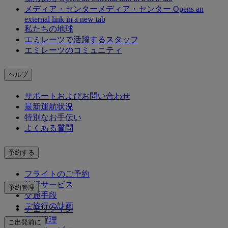
メディア・センター
メディア・センター Opens an
external link in a new tab
私たちの地球
エミレーツで活躍するスタッフ
エミレーツのコミュニティ
ヘルプ
サポートおよびお問い合わせ
最新運航状況
特別なお手伝い
よくある質問
予約する
フライトのご予約
旅行サービス
予約管理
交通手段
ご旅行の計画
チェックイン
予約管理
ご出発前に