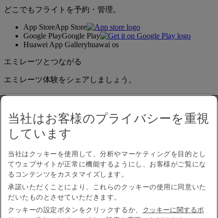
どこでもフライトを予約・管理。
App Store
App Store
Google Play
Google Play
Huawei App Gallery
huawai os
エミレーツとつながる
エミレーツ体験をシェアしましょう。
当社はお客様のプライバシーを重視
しています
当社はクッキーを使用して、分析やマーケティングを目的とし
てウェブサイトが正常に機能するようにし、お客様がご覧にな
アクセシビリティ
るコンテンツをカスタマイズします。
お問い合わせ
承諾いただくことにより、これらのクッキーの使用に同意いた
プライバシーポリシー
だいたものとさせていただきます。
規約条件
クッキーに関するポリシー
クッキーの設定ボタンをクリックするか、
クッキーに関するポ
サイバーセキュリティ