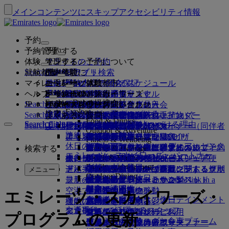
メインコンテンツにスキップ
アクセシビリティ情報
予約
予約管理
予約する
体験
フライトのご予約
オンライン予約について
管理する
Search flight
就航都市
Emiratesアプリ
予約管理
ご出発前に
機内体験
フライト検索
マイレージ
ご出発前に
お手荷物
機内サービスについて
エミレーツ体験
エミレーツ就航都市
ベストプライス保証
予約内容の照会
フライト・スケジュール
Explore Dubai
ヘルプ
手荷物情報
ビザおよびパスポート
ご旅行はここから始まります
家族連れのご旅行
目的地
エミレーツ・スカイワーズ
旅行情報
客室の特徴
お得な運賃
事前座席指定
ご予約のキャンセル
Explore Dubai
エミレーツの提携会社
Search flight
JP
Fly Better
ビザの要件をご確認ください
ご家族でのご旅行
エミレーツ・スカイワーズに入会
ビジネスリワーズ
サポートおよびお問い合わせ
Emiratesアプリ
手荷物情報
エミレーツ体験
就航都市
スペシャルオファー
予約の変更
機内持込み禁止品目
ファーストクラス
Explore
ワンランク上を、飛びつづける。
エミレーツについて
上空と地上のパートナー
検索
Search flight
ビジネスリワーズに登録
サポートおよびお問い合わせ
よくあるご質問
ビザとパスポート情報
家族旅行のプランを練る
エミレーツ・スカイワーズについて
ベストプライス・ファインダー
座席の事前指定
規約および注意事項
受託手荷物（預入れ手荷物）
ビジネスクラス
送迎サービス
アジア太平洋
Food & Drinks
Search flight
Search flight
エミレーツについて
エミレーツの目的地を見る
ワンランク上を、飛びつづける理由
エミレーツの提携会社
Search flight
よくある質問
ご旅行の計画
旅行中の健康アドバイス
ビジネスリワーズについて
サポートおよびお問い合わせ
アップグレード
機内持ち込み手荷物
米国渡航認証
プレミアム・エコノミー
エミレーツのサービス
アナカンパニード・マイナー（同伴者
北・中央・南アメリカ
会員ティア
Outdoor & Adventure
エミレーツ・ストーリー
路線マップ
カンタス航空
アラブ首長国連邦（UAE）のビザ
よくある質問
ホテルの予約
送迎サービスの管理
医療情報フォーム（MEDIF）
追加手荷物許容量を購入
エコノミークラス
季節の行事
のないお子様）
アフリカ
フライドバイ
ビジネスリワーズに登録
変更またはキャンセル
Fitness & Wellbeing
flydubai
休日のアイデア
メディア・センター
メディア・センタ
ツアーとアクティビティ
アクセシブルな旅行の予約
お食事に関する情報
追加の受託手荷物許容量について
快適な機内
非接触（コンタクトレス）の旅
妊娠中
ヨーロッパ
キャッシュ+マイル
ビジネスリワーズにログイン
ビザとパスポートに関するヘルプ
お近くのエミレーツオフィスでご予約
検索する
Culture & Heritage
エミレーツ・スカイワーズ・パートナー
ー Opens an external link in a new tab
ビーチの目的地
Beach & Marine
旅行サービス
オンライン・チェックイン
機内エンターテインメント
エミレーツのラウンジ
UAEへの持込み禁止品目
ドバイでの手荷物サービス
手荷物許容量
中東
デジタル会員カード
特典
フィードバックとクレーム
当社ネットワークとコードシェア便
Family entertainment
グループ企業
自然の中の休日
ドバイ国際空港
遅延手荷物または破損手荷物
ディスカバー・ドバイ
ミート＆グリートの手配
チェックイン・オプション
iceの最新コンテンツ
ファーストクラス・ラウンジ
子供および幼児向け運賃に関する規則
マイ・ファミリー・プログラム
プログラム内容
手荷物の紛失または盗難に関するサポ
その他のエミレーツ商品
ミート＆グリ
メニュー
Outdoor Dining
安全
歴史と文化の休日
ice TV Live
フライト状況
最新の目的地
ートの手配 Opens an external link in a
エミレーツ・ターミナル3
ビジネスクラス・ラウンジ
チャイルドシートとかご型ベッド
マイルのご利用
よくある質問
ート
特別支援サービスとリクエスト
機内Wi-Fi
財務の透明性
都市での滞在
new tab
空港で
ターミナル間の移動
世界各地のラウンジ
ヘルシンキ
マイルの申請
ドバイ・コネクト
手荷物と遺失物
エミレーツ・スカイワーズ・
ドバイ・コネクト
お子様向け機内エンターテインメント
責任あるビジネス
食通のお客様向けの休日
機内にて
運航の変更
空港送迎の予約
パートナーラウンジ
杭州
マイルを購入する
旅行の準備
交通手段
お食事
エミレーツで活躍するスタッフ
シャトルバス・サービス
有料でのラウンジのご利用
お子様連れのご旅行
ダナン
マイルのご獲得
最近の渡航情報
空港で
プログラムの更新
空港送迎の予約
ファーストクラスのお食事
エミレーツのリーダーシップチーム
マルハバ・ラウンジ
幼児連れのご旅行
深圳
スカイワーズ・スカイサーファー
フライトの状況の確認
エミレーツ・スカイワーズ