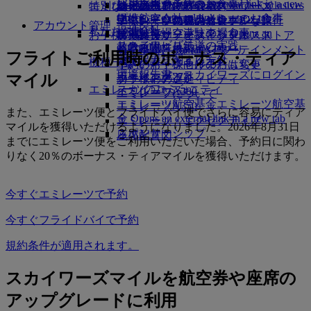
レンタカー予約
ビジネスクラスのお食事
採用
採用 Opens an external link in a new
Skywards Exclusives
Skywards Exclusives
エミレーツでショッピング
特別なお手伝い
幼児の手荷物許容量
シェムリアップ
エミレーツ・ビジネスリワーズ
tab
Opens an external link in a new tab
提携航空会社
プレミアム・エコノミーのお食事
エミレーツ免税品コレクション
子供および幼児のお食事
エミレーツのアクセシブルな旅行
エミレーツの機内体験
アカウント管理
私たちの地球
提携会社
空港駐車場
エコノミークラスのお食事
空港駐車場 Opens an
お子様の楽しみ
エミレーツ・オフィシャル・ストア
特別支援サービスとリクエスト
ツールとリソース
サステナビリティの実践
スカイワーズ鉄道
external link in a new tab
お飲み物
お子様向け機内エンターテインメント
モバイルとEmiratesアプリ
フライトご利用時のボーナス・ティア
環境保護に関する方針
マイルカリキュレータ
機種一覧
小さいお子様向けのおもちゃ
予約のキャンセルまたは変更
環境報告書
エミレーツ・スカイワーズにログイン
ボーイング777
マイル
お子様のアクティビティ
フライトの遅延
エミレーツのコミュニティ
スカイワーズ+
エミレーツA380
エミレーツについて
エミレーツ航空基金
エミレーツ航空基
エミレーツA350
また、エミレーツ便とフライドバイ便でさらに容易にティア
金 Opens an external link in a new tab
エミレーツ・エグゼクティブ
マイルを獲得いただけるようになりました。2026年8月31日
スポンサーシップ
座席配置図
までにエミレーツ便をご利用いただいた場合、予約日に関わ
りなく20％のボーナス・ティアマイルを獲得いただけます。
今すぐエミレーツで予約
今すぐフライドバイで予約
規約条件が適用されます。
スカイワーズマイルを航空券や座席の
アップグレードに利用