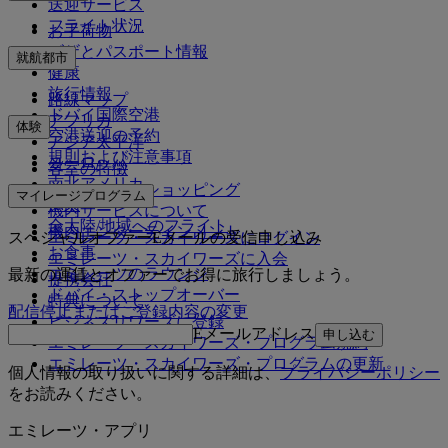
送迎サービス
フライト状況
お手荷物
ビザとパスポート情報
就航都市
健康
旅行情報
路線マップ
ドバイ国際空港
アフリカ
体験
空港送迎の予約
アジア太平洋
規則および注意事項
ヨーロッパ
客室の特徴
南北アメリカ
エミレーツでショッピング
マイレージプログラム
中東
機内サービスについて
全大陸/地域へのフライト
機内エンターテインメント
スペシャルオファーEメールの受信申し込み
エミレーツ・スカイワーズにログイン
お食事
エミレーツ・スカイワーズに入会
エミレーツのラウンジ
最新の運賃とオファーでお得に旅行しましょう。
提携会社
ドバイ・ストップオーバー
特典について
配信停止またはご登録内容の変更
ビジネスリワーズに登録
Eメールアドレス
申し込む
エミレーツ・スカイワーズ・プログラム規約
エミレーツ・スカイワーズ・プログラムの更新
個人情報の取り扱いに関する詳細は、
プライバシーポリシー
をお読みください。
エミレーツ・アプリ