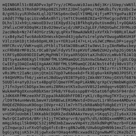
mQINBGRl51cBEADPvx3pF7ry/zCMGuuWi0JaoiNdj3KriSUep/sW65l
5bANBkRLSTRnh8P1R6p08ZS2VRtZJDHlSg0Pu/tUWKdbifV/KzUbc1w
8/gV63iyiR3hOeXLqlJQ75KSp6ncDeQlYI9MQ/4jfjeM7tYgoPaiBIY
zAddt7YNp1qciUzvWbAx8hTijtmTtC9sm6BZ8Za+DYReCgcodV82f15
DLhsl3Jxh9jLnWooED3vz1EXQyd3Jq1BfkhqXyOutUsmdHil+yOQAAS
JFWlixCHFXO0q9KzI8vO29mvCwjd/zNP2xZgLEF/hRQVGwhCJ9YMszO
2acUNob+Nz74T4OYGrzSN/qLqPXxfRmwAUWkRIvXVfXk7+9BRLHlAwF
rixB4yXwIfwc6AobXOnWsxkQend43jqdwYu1relpVwYOwugaNbKUH3F
V3lzzGH1Djt3dx6OpHLXK1v+YER1u4I47+L+LvGJWCzMmvLDP+ieyg7
H9FCRcvV/VWK+uqULzPtbliTS4SWJ8BsaKItw3WvLIcyZAnRW6wibey
xcFRhR8rMF0i5LrOCaB7pWlFdyVSfXspKVUfiNW0ZUH2yxhp2GjO6tA
tCRFSyBDU09DIDIwMjMgPHNlY3VyaXR5QGVtaXJhdGVzLmNvbT6JAlQ
IQTSy4axR0EXg5lY8UNFfMLS5M9amQUCZGXnVwIbAwUJCLFjlgULCQg
CwIEFgIDAQIeAQIXgAAKCRBFfMLS5M9amQC2EACNs5t4fdj98vV3Tz7
8OsHlAHkm+urnW5g5LYiXAi0JmZPgn4sb6wvOtr1TNIzrYri5TR2oTc
vRs3Mct2IaNciUnjQtm1G7UpD7wK6oekd+fk3Eq6u+kKPpNOJPO5FLY
r94QHVM3vfh6/jxmteSJBdGwyV8IBTPpEOjZAk4NY7XHojOXVSf6876
5UUDl4+aYyDJsvtx4BpqFDlQmeYFMlmpPiAkNN/qrXpCVzNmbWKgUXK
j71fn3yetCbDSpx3mceHiZ8RHzetK5xOunVV8S2IeHdqq+v6QB55zu7
WukAmP8gOXxnoR0bXSmrIPkB/YF6uGssppBY+b5atU6fqRn5F94rdnr
iJdK6XRfMKzeeXhFZCppa3kA8G0hFFDBIryK1/cBgzHugTKYIujyjuh
/lD9TN4unHWv8LbmvH7zbRBEwLERSMWxtd+DVuutL1r9hSee4AMDu+x
RHQEdZR0UouK9OogcI0Vpr+421lm7rhT5zkR8aNbQfU0gbEzY1YjvhF
NFxzWqbbg2gg+tsRAHdc3xkFfMUq5PCGsBzB69pm9g6MG0qn+Vi5GUa
v+U5PJoUnbK1lXKKabkCDQRkZedXARAAxYmvyL+SKqq52jZIy6xXJ26
9w5rQCIa0VG4/8RrjhIjjTHCWXqrvr8/gqYh/dS/AOBQxxmNMR1vKtm
mHgik6qil5k0HQCS3Zj6Md3mbZawvwVHp4Yz2bXkdNPqM7mzrb+FCA8
yIZnqwcpJivFXvQfqQg4fcEcB+cg8NJw0B/UXwbUgDHN9b1mxZlcCm+
bgGjyXqjsK53+JEjgwhxdeYOHaq4nM8cxwad92ZgnwNwMTc2Ke2bZ7t