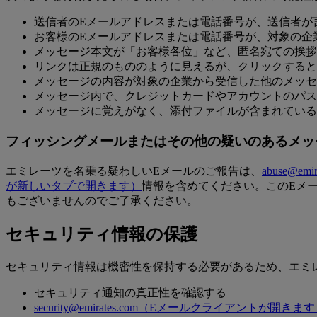
送信者のEメールアドレスまたは電話番号が、送信者が
お客様のEメールアドレスまたは電話番号が、対象の企
メッセージ本文が「お客様各位」など、匿名宛ての挨拶
リンクは正規のもののように見えるが、クリックすると
メッセージの内容が対象の企業から受信した他のメッセ
メッセージ内で、クレジットカードやアカウントのパス
メッセージに覚えがなく、添付ファイルが含まれている
フィッシングメールまたはその他の疑いのあるメッ
エミレーツを名乗る疑わしいEメールのご報告は、
abuse@emir
が新しいタブで開きます）
情報を含めてください。このEメ
もございませんのでご了承ください。
セキュリティ情報の保護
セキュリティ情報は機密性を保持する必要があるため、エミ
セキュリティ通知の真正性を確認する
security@emirates.com
（Eメールクライアントが開きます