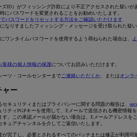
スカイワーズID）がフィッシング詐欺により不正アクセスされた
時にパスワードを変更されることをお勧めいたします。
らでパスワードをリセットする方法をご確認いただけます
になりすましたフィッシング・メッセージを受け取られた疑い
にワンタイムパスワードを使用するよう尋ねられた場合は、
よ
お客様の個人情報の保護
についてお読みいただけます。
レーツ・コールセンターまで
ご連絡いただくか
、または
オンラ
チャー
るセキュリティまたはプライバシーに関する問題の報告は、
sec
リティPGPキーを使用して、Eメールで送信される機密情報
ます。この承認メールが届かない場合は、Eメールアドレスを
セキュアチャンネルを介してご返信いたします。
査が完了し、必要とされるすべてのパッチまたは修正が利用可