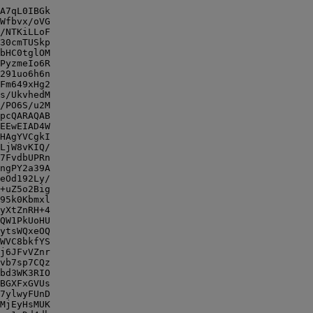
A7qL0IBGk

Wfbvx/oVG

/NTKiLLoF

30cmTUSkp

bHC0tglOM

PyzmeIo6R

291uo6h6n

Fm649xHg2

s/UkvhedM

/PO6S/u2M

pcQARAQAB

EEwEIAD4W

HAgYVCgkI

LjW8vKIQ/

7FvdbUPRn

ngPY2a39A

eOd192Ly/

+uZ5o2Big

95k0Kbmxl

yXtZnRH+4

QW1PkUoHU

ytsWQxeOQ

WVC8bkfYS

j6JFvVZnr

vb7sp7CQz

bd3WK3RIO

BGXFxGVUs

7ylwyFUnD

MjEyHsMUK
