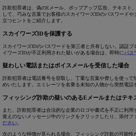
詐欺犯罪者は、偽のEメール、ポップアップ広告、テキスト
して、巧みな言葉でお客様のスカイワーズIDのパスワード
立つヒントをご紹介します。
スカイワーズIDを保護する
スカイワーズIDのパスワードを第三者と共有しない。認証プ
イワーズIDが不正利用された疑いがある場合は、即時に
パス
疑わしい電話またはボイスメールを受信した場合
詐欺犯罪者は電話番号を窃取し、丁重な言葉や脅しを使って
めいたします。エミレーツを名乗る未知の人物から突然電話
フィッシング詐欺の疑いのあるEメールまたはテキ
また、詐欺犯罪者は合法的な企業のロゴや書式を不正に利用
覚えのないメッセージ中のリンクをクリックしたり、添付フ
ださい
。
次のような特徴が見られる場合、フィッシング詐欺の可能性