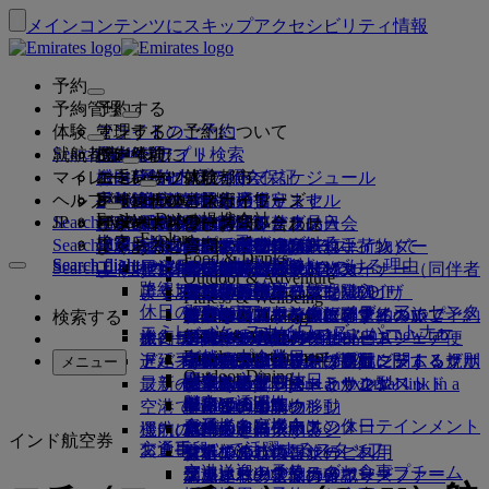
メインコンテンツにスキップ
アクセシビリティ情報
予約
予約管理
予約する
体験
フライトのご予約
オンライン予約について
管理する
Search flight
就航都市
Emiratesアプリ
予約管理
ご出発前に
機内体験
フライト検索
マイレージ
ご出発前に
お手荷物
機内サービスについて
エミレーツ体験
エミレーツ就航都市
ベストプライス保証
予約内容の照会
フライト・スケジュール
Explore Dubai
ヘルプ
手荷物情報
ビザおよびパスポート
ご旅行はここから始まります
家族連れのご旅行
目的地
エミレーツ・スカイワーズ
旅行情報
客室の特徴
お得な運賃
事前座席指定
ご予約のキャンセル
Explore Dubai
エミレーツの提携会社
Search flight
JP
Fly Better
ビザの要件をご確認ください
ご家族でのご旅行
エミレーツ・スカイワーズに入会
ビジネスリワーズ
サポートおよびお問い合わせ
Emiratesアプリ
手荷物情報
エミレーツ体験
就航都市
スペシャルオファー
予約の変更
機内持込み禁止品目
ファーストクラス
Explore
ワンランク上を、飛びつづける。
エミレーツについて
上空と地上のパートナー
検索
Search flight
ビジネスリワーズに登録
サポートおよびお問い合わせ
よくあるご質問
ビザとパスポート情報
家族旅行のプランを練る
エミレーツ・スカイワーズについて
ベストプライス・ファインダー
座席の事前指定
規約および注意事項
受託手荷物（預入れ手荷物）
ビジネスクラス
送迎サービス
アジア太平洋
Food & Drinks
Search flight
Search flight
エミレーツについて
エミレーツの目的地を見る
ワンランク上を、飛びつづける理由
エミレーツの提携会社
Search flight
よくある質問
ご旅行の計画
旅行中の健康アドバイス
ビジネスリワーズについて
サポートおよびお問い合わせ
アップグレード
機内持ち込み手荷物
米国渡航認証
プレミアム・エコノミー
エミレーツのサービス
アナカンパニード・マイナー（同伴者
北・中央・南アメリカ
会員ティア
Outdoor & Adventure
エミレーツ・ストーリー
路線マップ
カンタス航空
アラブ首長国連邦（UAE）のビザ
よくある質問
ホテルの予約
送迎サービスの管理
医療情報フォーム（MEDIF）
追加手荷物許容量を購入
エコノミークラス
季節の行事
のないお子様）
アフリカ
フライドバイ
ビジネスリワーズに登録
変更またはキャンセル
Fitness & Wellbeing
flydubai
休日のアイデア
メディア・センター
メディア・センタ
ツアーとアクティビティ
アクセシブルな旅行の予約
お食事に関する情報
追加の受託手荷物許容量について
快適な機内
非接触（コンタクトレス）の旅
妊娠中
ヨーロッパ
キャッシュ+マイル
ビジネスリワーズにログイン
ビザとパスポートに関するヘルプ
お近くのエミレーツオフィスでご予約
検索する
Culture & Heritage
エミレーツ・スカイワーズ・パートナー
ー Opens an external link in a new tab
ビーチの目的地
Beach & Marine
旅行サービス
オンライン・チェックイン
機内エンターテインメント
エミレーツのラウンジ
UAEへの持込み禁止品目
ドバイでの手荷物サービス
手荷物許容量
中東
デジタル会員カード
特典
フィードバックとクレーム
当社ネットワークとコードシェア便
Family entertainment
グループ企業
自然の中の休日
ドバイ国際空港
遅延手荷物または破損手荷物
ディスカバー・ドバイ
ミート＆グリートの手配
チェックイン・オプション
iceの最新コンテンツ
ファーストクラス・ラウンジ
子供および幼児向け運賃に関する規則
マイ・ファミリー・プログラム
プログラム内容
手荷物の紛失または盗難に関するサポ
その他のエミレーツ商品
ミート＆グリ
メニュー
Outdoor Dining
安全
歴史と文化の休日
ice TV Live
フライト状況
最新の目的地
ートの手配 Opens an external link in a
エミレーツ・ターミナル3
ビジネスクラス・ラウンジ
チャイルドシートとかご型ベッド
マイルのご利用
よくある質問
ート
特別支援サービスとリクエスト
機内Wi-Fi
財務の透明性
都市での滞在
new tab
空港で
ターミナル間の移動
世界各地のラウンジ
ヘルシンキ
マイルの申請
ドバイ・コネクト
手荷物と遺失物
ドバイ・コネクト
お子様向け機内エンターテインメント
責任あるビジネス
食通のお客様向けの休日
機内にて
運航の変更
空港送迎の予約
パートナーラウンジ
杭州
マイルを購入する
旅行の準備
インド航空券
交通手段
お食事
エミレーツで活躍するスタッフ
シャトルバス・サービス
有料でのラウンジのご利用
お子様連れのご旅行
ダナン
マイルのご獲得
最近の渡航情報
空港で
空港送迎の予約
ファーストクラスのお食事
エミレーツのリーダーシップチーム
マルハバ・ラウンジ
幼児連れのご旅行
深圳
スカイワーズ・スカイサーファー
フライトの状況の確認
エミレーツ・スカイワーズ