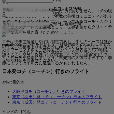
ます。
出発日
-
出発時間
しかし、ここにあるのは史跡だけではありません。コチの現
返却
代的な側面として、インドで有数の芸術コミュニティがあり
ます。これはインド初のビエンナーレであるコーチ・ムジリ
返却日
-
返却時間
ス・ビエンナーレの主催地として、世界各国からクリエイテ
料金を確認
ィブな人々を引き寄せたためでしょう。
コチは徒歩で散策しやすい都市であり、生活のペースはほか
emirates.comで予約を開始して当社提携会社のCarTrawlerでス
のインドの都市よりもはるかにゆったりとしています。さら
カイワーズマイルをご獲得ください。世界各地の1,700社を
にリラックスしたいなら、北のビーピン島へ向かい、チェラ
超えるレンタカー会社（145か国以上、50,000拠点以上）か
イ・ビーチを探索しましょう。日光浴の人気スポットで、季
ら特別料金をお選びください。
節によってはイルカに遭遇するかもしれません。
日本発コチ（コーチン）行きのフライト
3件の目的地
大阪発コチ（コーチン）行きのフライト
東京（羽田）発コチ（コーチン）行きのフライト
東京（成田）発コチ（コーチン）行きのフライト
インドの目的地