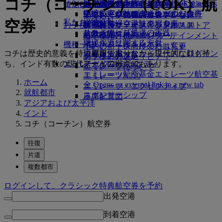
コチ（コーチン）（COK）航
レンタカー予約
ビジネスクラスのお食事
採用
採用 Opens an external link in a new
Skywards Exclusives
Skywards Exclusives
エミレーツでショッピング
特別なお手伝い
幼児の手荷物許容量
シェムリアップ
エミレーツ・ビジネスリワーズ
tab
Opens an external link in a new tab
提携航空会社
プレミアム・エコノミーのお食事
エミレーツ免税品コレクション
子供および幼児のお食事
エミレーツのアクセシブルな旅行
エミレーツの機内体験
空券
私たちの地球
提携会社
空港駐車場
エコノミークラスのお食事
空港駐車場 Opens an
お子様の楽しみ
エミレーツ・オフィシャル・ストア
特別支援サービスとリクエスト
ツールとリソース
サステナビリティの実践
スカイワーズ鉄道
external link in a new tab
お飲み物
お子様向け機内エンターテインメント
モバイルとEmiratesアプリ
環境保護に関する方針
マイルカリキュレータ
機種一覧
小さいお子様向けのおもちゃ
予約のキャンセルまたは変更
コチは歴史的意義を持つ都市でありながら現代的な顔も持
環境報告書
エミレーツ・スカイワーズにログイン
ボーイング777
お子様のアクティビティ
フライトの遅延
ち、インド有数の現代アートの拠点でもあります。
エミレーツのコミュニティ
スカイワーズ+
エミレーツA380
エミレーツについて
エミレーツ航空基金
エミレーツ航空基
エミレーツA350
ホーム
金 Opens an external link in a new tab
エミレーツ・エグゼクティブ
就航都市
スポンサーシップ
座席配置図
アジアおよび太平洋
インド
コチ（コーチン）航空券
往復
片道
複数都市
ログインして、クラシック特典航空券を予約
出発空港
到着空港