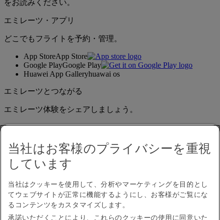
をお読みください。
エミレーツ・アプリ
どこでもフライトを予約・管理。
App Store
App Store
Google Play
Google Play
Huawei App Gallery
huawai os
エミレーツとつながる
エミレーツ体験をシェアしましょう。
当社はお客様のプライバシーを重視
しています
当社はクッキーを使用して、分析やマーケティングを目的とし
てウェブサイトが正常に機能するようにし、お客様がご覧にな
アクセシビリティ
るコンテンツをカスタマイズします。
お問い合わせ
承諾いただくことにより、これらのクッキーの使用に同意いた
プライバシーポリシー