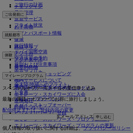
ご旅行の計画
チェックイン
予約管理
ご出発前に
送迎サービス
フライト状況
お手荷物
ビザとパスポート情報
就航都市
健康
旅行情報
路線マップ
ドバイ国際空港
アフリカ
体験
空港送迎の予約
アジア太平洋
規則および注意事項
ヨーロッパ
客室の特徴
南北アメリカ
エミレーツでショッピング
マイレージプログラム
中東
機内サービスについて
全大陸/地域へのフライト
機内エンターテインメント
スペシャルオファーEメールの受信申し込み
エミレーツ・スカイワーズにログイン
お食事
エミレーツ・スカイワーズに入会
エミレーツのラウンジ
最新の運賃とオファーでお得に旅行しましょう。
提携会社
ドバイ・ストップオーバー
特典について
配信停止またはご登録内容の変更
ビジネスリワーズに登録
Eメールアドレス
申し込む
エミレーツ・スカイワーズ・プログラム規約
エミレーツ・スカイワーズ・プログラムの更新
個人情報の取り扱いに関する詳細は、
プライバシーポリシー