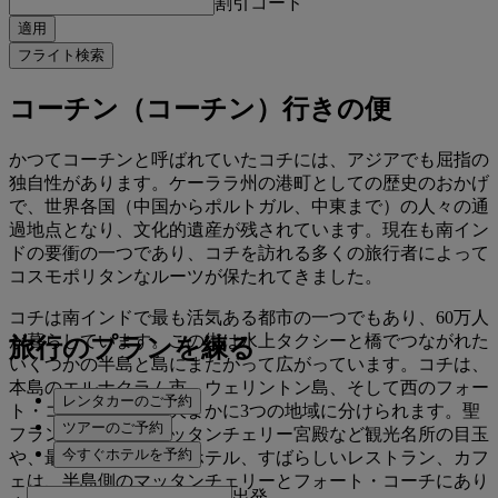
割引コード
適用
フライト検索
コーチン（コーチン）行きの便
かつてコーチンと呼ばれていたコチには、アジアでも屈指の
独自性があります。ケーララ州の港町としての歴史のおかげ
で、世界各国（中国からポルトガル、中東まで）の人々の通
過地点となり、文化的遺産が残されています。現在も南イン
ドの要衝の一つであり、コチを訪れる多くの旅行者によって
コスモポリタンなルーツが保たれてきました。
コチは南インドで最も活気ある都市の一つでもあり、60万人
が暮らしています。この街は水上タクシーと橋でつながれた
旅行のプランを練る
いくつかの半島と島にまたがって広がっています。コチは、
本島のエルナクラム市、ウェリントン島、そして西のフォー
レンタカーのご予約
ト・コーチの半島と大まかに3つの地域に分けられます。聖
ツアーのご予約
フランシス教会やマッタンチェリー宮殿など観光名所の目玉
今すぐホテルを予約
や、最高級の伝統的なホテル、すばらしいレストラン、カフ
ェは、半島側のマッタンチェリーとフォート・コーチにあり
出発