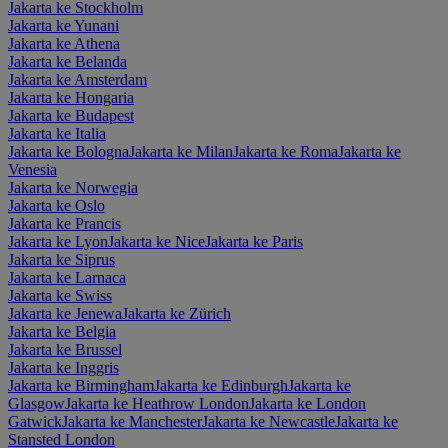
Jakarta ke Stockholm
Jakarta ke Yunani
Jakarta ke Athena
Jakarta ke Belanda
Jakarta ke Amsterdam
Jakarta ke Hongaria
Jakarta ke Budapest
Jakarta ke Italia
Jakarta ke Bologna
Jakarta ke Milan
Jakarta ke Roma
Jakarta ke
Venesia
Jakarta ke Norwegia
Jakarta ke Oslo
Jakarta ke Prancis
Jakarta ke Lyon
Jakarta ke Nice
Jakarta ke Paris
Jakarta ke Siprus
Jakarta ke Larnaca
Jakarta ke Swiss
Jakarta ke Jenewa
Jakarta ke Zürich
Jakarta ke Belgia
Jakarta ke Brussel
Jakarta ke Inggris
Jakarta ke Birmingham
Jakarta ke Edinburgh
Jakarta ke
Glasgow
Jakarta ke Heathrow London
Jakarta ke London
Gatwick
Jakarta ke Manchester
Jakarta ke Newcastle
Jakarta ke
Stansted London