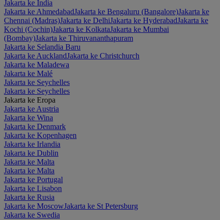
Jakarta ke India
Jakarta ke Ahmedabad
Jakarta ke Bengaluru (Bangalore)
Jakarta ke
Chennai (Madras)
Jakarta ke Delhi
Jakarta ke Hyderabad
Jakarta ke
Kochi (Cochin)
Jakarta ke Kolkata
Jakarta ke Mumbai
(Bombay)
Jakarta ke Thiruvananthapuram
Jakarta ke Selandia Baru
Jakarta ke Auckland
Jakarta ke Christchurch
Jakarta ke Maladewa
Jakarta ke Malé
Jakarta ke Seychelles
Jakarta ke Seychelles
Jakarta ke Eropa
Jakarta ke Austria
Jakarta ke Wina
Jakarta ke Denmark
Jakarta ke Kopenhagen
Jakarta ke Irlandia
Jakarta ke Dublin
Jakarta ke Malta
Jakarta ke Malta
Jakarta ke Portugal
Jakarta ke Lisabon
Jakarta ke Rusia
Jakarta ke Moscow
Jakarta ke St Petersburg
Jakarta ke Swedia