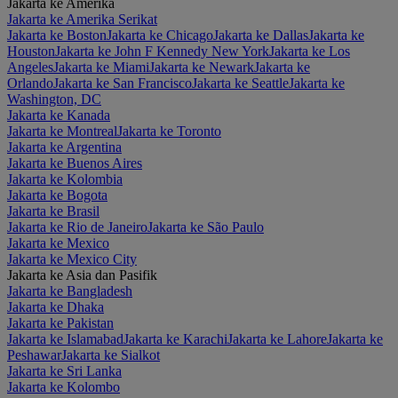
Jakarta ke Amerika
Jakarta ke Amerika Serikat
Jakarta ke Boston
Jakarta ke Chicago
Jakarta ke Dallas
Jakarta ke
Houston
Jakarta ke John F Kennedy New York
Jakarta ke Los
Angeles
Jakarta ke Miami
Jakarta ke Newark
Jakarta ke
Orlando
Jakarta ke San Francisco
Jakarta ke Seattle
Jakarta ke
Washington, DC
Jakarta ke Kanada
Jakarta ke Montreal
Jakarta ke Toronto
Jakarta ke Argentina
Jakarta ke Buenos Aires
Jakarta ke Kolombia
Jakarta ke Bogota
Jakarta ke Brasil
Jakarta ke Rio de Janeiro
Jakarta ke São Paulo
Jakarta ke Mexico
Jakarta ke Mexico City
Jakarta ke Asia dan Pasifik
Jakarta ke Bangladesh
Jakarta ke Dhaka
Jakarta ke Pakistan
Jakarta ke Islamabad
Jakarta ke Karachi
Jakarta ke Lahore
Jakarta ke
Peshawar
Jakarta ke Sialkot
Jakarta ke Sri Lanka
Jakarta ke Kolombo