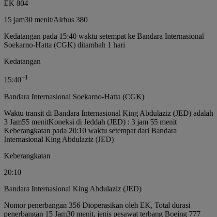
EK 804
15 jam
30 menit
/
Airbus 380
Kedatangan pada 15:40 waktu setempat ke Bandara Internasional
Soekarno-Hatta (CGK) ditambah 1 hari
Kedatangan
+
1
15:40
Bandara Internasional Soekarno-Hatta (CGK)
Waktu transit di Bandara Internasional King Abdulaziz (JED) adalah
3 Jam55 menit
Koneksi di Jeddah (JED) : 3 jam 55 menit
Keberangkatan pada 20:10 waktu setempat dari Bandara
Internasional King Abdulaziz (JED)
Keberangkatan
20:10
Bandara Internasional King Abdulaziz (JED)
Nomor penerbangan 356 Dioperasikan oleh EK, Total durasi
penerbangan 15 Jam30 menit, jenis pesawat terbang Boeing 777