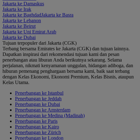
Jakarta ke Damaskus
Jakarta ke Irak
Jakarta ke Baghdad
Jakarta ke Basra
Jakarta ke Lebanon
Jakarta ke Beirut
Jakarta ke Uni Emirat Arab
Jakarta ke Dubai
Tujuan terpopuler dari Jakarta (CGK)
Terbang bersama Emirates ke Jakarta (CGK) dan tujuan lainnya.
Dapatkan inspirasi dari rekomendasi tujuan kami dan pesan
penerbangan atau liburan Anda berikutnya sekarang. Selama
perjalanan, nikmati kenyamanan unggulan, hidangan adiboga, dan
hiburan pemenang penghargaan bersama kami, baik saat terbang
dengan Kelas Ekonomi, Ekonomi Premium, Kelas Bisnis, ataupun
Kelas Utama.
Penerbangan ke Istanbul
Penerbangan ke Jeddah
Penerbangan ke Dubai
Penerbangan ke Amsterdam
Penerbangan ke Medina (Madinah)
Penerbangan ke Paris
Penerbangan ke Kairo
Penerbangan ke Zürich
Penerbangan ke London