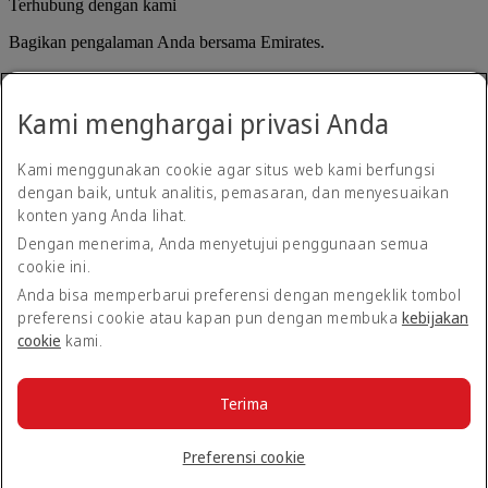
Terhubung dengan kami
Bagikan pengalaman Anda bersama Emirates.
Kami menghargai privasi Anda
Kami menggunakan cookie agar situs web kami berfungsi
dengan baik, untuk analitis, pemasaran, dan menyesuaikan
konten yang Anda lihat.
Pernyataan aksesibilitas
Dengan menerima, Anda menyetujui penggunaan semua
Hubungi kami
cookie ini.
Kebijakan privasi
Syarat dan ketentuan
Anda bisa memperbarui preferensi dengan mengeklik tombol
Kebijakan Cookie
preferensi cookie atau kapan pun dengan membuka
kebijakan
Keamanan siber
cookie
kami.
Pernyataan transparansi atas Undang-undang Perbudakan
Modern
Peta situs
Terima
© 2026 The Emirates Group. Hak Cipta Dilindungi Undang-
Undang.
Preferensi cookie