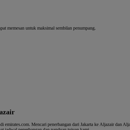
dapat memesan untuk maksimal sembilan penumpang.
azair
 emirates.com. Mencari penerbangan dari Jakarta ke Aljazair dan Aljaz
ihat jadwal penerbangan dan panduan tujuan kami.