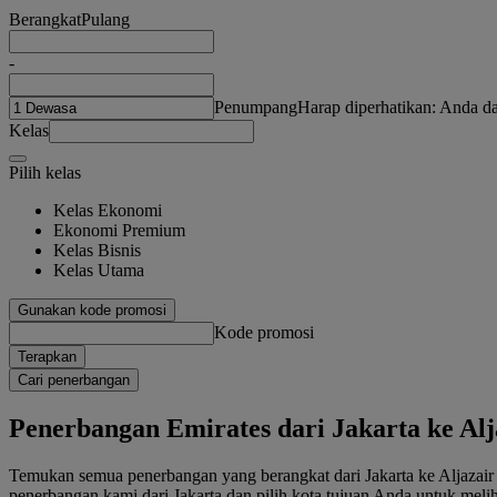
Berangkat
Pulang
-
Penumpang
Harap diperhatikan: Anda 
Kelas
Pilih kelas
Kelas Ekonomi
Ekonomi Premium
Kelas Bisnis
Kelas Utama
Gunakan kode promosi
Kode promosi
Terapkan
Cari penerbangan
Penerbangan Emirates dari Jakarta ke Alj
Temukan semua penerbangan yang berangkat dari Jakarta ke Aljazair di
penerbangan kami dari Jakarta dan pilih kota tujuan Anda untuk mel