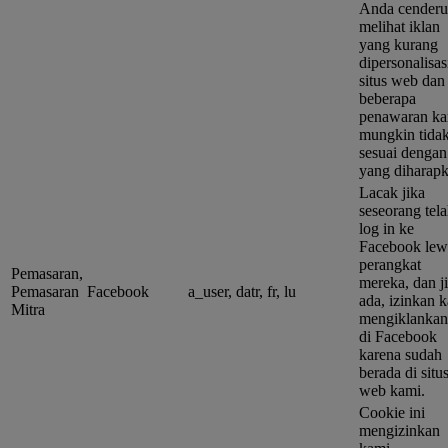
Anda cender
melihat iklan
yang kurang
dipersonalisas
situs web dan
beberapa
penawaran k
mungkin tida
sesuai dengan
yang diharapk
Lacak jika
seseorang tel
log in ke
Facebook lew
perangkat
Pemasaran,
mereka, dan j
Pemasaran
Facebook
a_user, datr, fr, lu
ada, izinkan 
Mitra
mengiklanka
di Facebook
karena sudah
berada di situ
web kami.
Cookie ini
mengizinkan