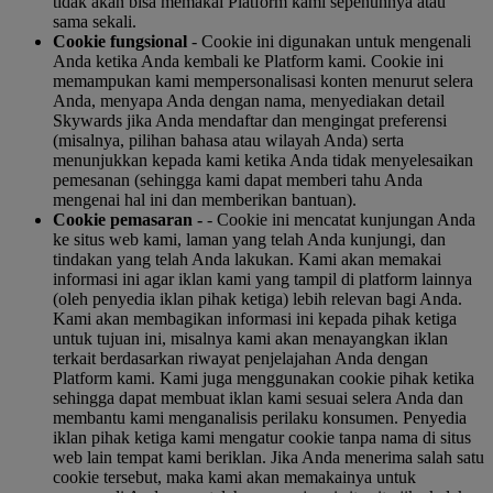
tidak akan bisa memakai Platform kami sepenuhnya atau
sama sekali.
Cookie fungsional
- Cookie ini digunakan untuk mengenali
Anda ketika Anda kembali ke Platform kami. Cookie ini
memampukan kami mempersonalisasi konten menurut selera
Anda, menyapa Anda dengan nama, menyediakan detail
Skywards jika Anda mendaftar dan mengingat preferensi
(misalnya, pilihan bahasa atau wilayah Anda) serta
menunjukkan kepada kami ketika Anda tidak menyelesaikan
pemesanan (sehingga kami dapat memberi tahu Anda
mengenai hal ini dan memberikan bantuan).
Cookie pemasaran -
- Cookie ini mencatat kunjungan Anda
ke situs web kami, laman yang telah Anda kunjungi, dan
tindakan yang telah Anda lakukan. Kami akan memakai
informasi ini agar iklan kami yang tampil di platform lainnya
(oleh penyedia iklan pihak ketiga) lebih relevan bagi Anda.
Kami akan membagikan informasi ini kepada pihak ketiga
untuk tujuan ini, misalnya kami akan menayangkan iklan
terkait berdasarkan riwayat penjelajahan Anda dengan
Platform kami. Kami juga menggunakan cookie pihak ketika
sehingga dapat membuat iklan kami sesuai selera Anda dan
membantu kami menganalisis perilaku konsumen. Penyedia
iklan pihak ketiga kami mengatur cookie tanpa nama di situs
web lain tempat kami beriklan. Jika Anda menerima salah satu
cookie tersebut, maka kami akan memakainya untuk