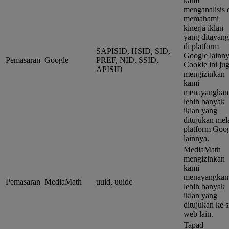
kami
menganalisis 
memahami
kinerja iklan
yang ditayan
di platform
SAPISID, HSID, SID,
Google lainny
Pemasaran
Google
PREF, NID, SSID,
Cookie ini ju
APISID
mengizinkan
kami
menayangkan
lebih banyak
iklan yang
ditujukan mel
platform Goo
lainnya.
MediaMath
mengizinkan
kami
menayangkan
Pemasaran
MediaMath
uuid, uuidc
lebih banyak
iklan yang
ditujukan ke s
web lain.
Tapad