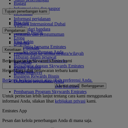
Bagasi
Informasi visa dan paspor
Tujuan penerbangan kami
Kesehatan
Informasi perjalanan
Peta rute
Bandara Internasional Dubai
Afrika
Ke dan dari bandara
Pengalaman
Asia dan Pasifik
Peraturan dan pengumuman
Eropa
Fitur kabin
Amerika
Berbelanja bersama Emirates
Timur Tengah
Kesetiaan
Fasilitas penerbangan Anda
Penerbangan ke semua negara/wilayah
Hiburan dalam pesawat
Berlangganan penawaran khusus kami
Log in ke Skywards Emirates
Bersantap
Bergabung dengan Skywards Emirates
Ruang Tunggu
Hemat harga dan penawaran terbaru kami
Mitra kami
Dubai Stopover
Business Rewards Bisnis
Berhenti berlangganan atau ubah preferensi Anda.
Daftarkan perusahaan Anda
Alamat email
Berlangganan
Aturan Program Skywards Emirates
Pembaruan Program Skywards Emirates
Untuk perincian lebih lanjut tentang cara kami menggunakan
informasi Anda, silakan lihat
kebijakan privasi
kami.
Emirates App
Pesan dan kelola penerbangan Anda di mana saja.