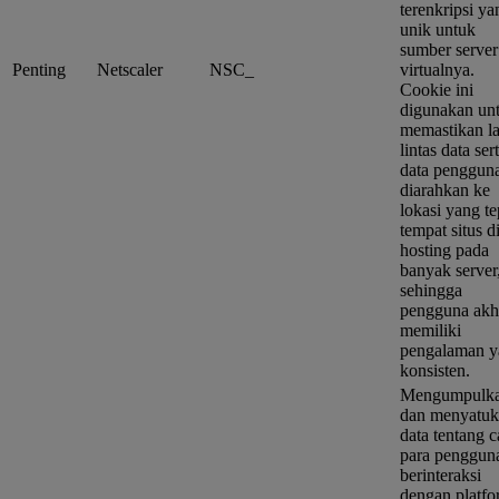
terenkripsi ya
unik untuk
sumber server
Penting
Netscaler
NSC_
virtualnya.
Cookie ini
digunakan un
memastikan la
lintas data ser
data penggun
diarahkan ke
lokasi yang te
tempat situs d
hosting pada
banyak server
sehingga
pengguna akh
memiliki
pengalaman y
konsisten.
Mengumpulk
dan menyatu
data tentang c
para penggun
berinteraksi
dengan platf