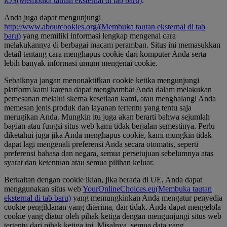
iOS
(Membuka tautan eksternal di tab baru)
.
Anda juga dapat mengunjungi
http://www.aboutcookies.org/
(Membuka tautan eksternal di tab
baru)
yang memiliki informasi lengkap mengenai cara
melakukannya di berbagai macam peramban. Situs ini memasukkan
detail tentang cara menghapus cookie dari komputer Anda serta
lebih banyak informasi umum mengenai cookie.
Sebaiknya jangan menonaktifkan cookie ketika mengunjungi
platform kami karena dapat menghambat Anda dalam melakukan
pemesanan melalui skema kesetiaan kami, atau menghalangi Anda
memesan jenis produk dan layanan tertentu yang tentu saja
merugikan Anda. Mungkin itu juga akan berarti bahwa sejumlah
bagian atau fungsi situs web kami tidak berjalan semestinya. Perlu
diketahui juga jika Anda menghapus cookie, kami mungkin tidak
dapat lagi mengenali preferensi Anda secara otomatis, seperti
preferensi bahasa dan negara, semua persetujuan sebelumnya atas
syarat dan ketentuan atau semua pilihan keluar.
Berkaitan dengan cookie iklan, jika berada di UE, Anda dapat
menggunakan situs web
YourOnlineChoices.eu
(Membuka tautan
eksternal di tab baru)
yang memungkinkan Anda mengatur penyedia
cookie pengiklanan yang diterima, dan tidak. Anda dapat mengelola
cookie yang diatur oleh pihak ketiga dengan mengunjungi situs web
tertentu dari pihak ketiga ini. Misalnya, semua data yang