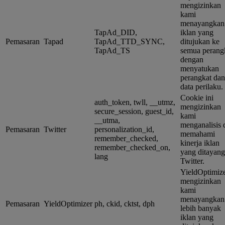
mengizinkan
kami
menayangkan
TapAd_DID,
iklan yang
Pemasaran
Tapad
TapAd_TTD_SYNC,
ditujukan ke
TapAd_TS
semua perang
dengan
menyatukan
perangkat dan
data perilaku.
Cookie ini
auth_token, twll, __utmz,
mengizinkan
secure_session, guest_id,
kami
__utma,
menganalisis 
Pemasaran
Twitter
personalization_id,
memahami
remember_checked,
kinerja iklan
remember_checked_on,
yang ditayan
lang
Twitter.
YieldOptimiz
mengizinkan
kami
menayangkan
Pemasaran
YieldOptimizer
ph, ckid, cktst, dph
lebih banyak
iklan yang