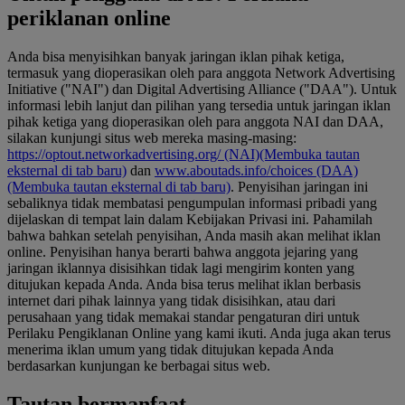
periklanan online
Anda bisa menyisihkan banyak jaringan iklan pihak ketiga,
termasuk yang dioperasikan oleh para anggota Network Advertising
Initiative ("NAI") dan Digital Advertising Alliance ("DAA"). Untuk
informasi lebih lanjut dan pilihan yang tersedia untuk jaringan iklan
pihak ketiga yang dioperasikan oleh para anggota NAI dan DAA,
silakan kunjungi situs web mereka masing-masing:
https://optout.networkadvertising.org/ (NAI)
(Membuka tautan
eksternal di tab baru)
dan
www.aboutads.info/choices (DAA)
(Membuka tautan eksternal di tab baru)
. Penyisihan jaringan ini
sebaliknya tidak membatasi pengumpulan informasi pribadi yang
dijelaskan di tempat lain dalam Kebijakan Privasi ini. Pahamilah
bahwa bahkan setelah penyisihan, Anda masih akan melihat iklan
online. Penyisihan hanya berarti bahwa anggota jejaring yang
jaringan iklannya disisihkan tidak lagi mengirim konten yang
ditujukan kepada Anda. Anda bisa terus melihat iklan berbasis
internet dari pihak lainnya yang tidak disisihkan, atau dari
perusahaan yang tidak memakai standar pengaturan diri untuk
Perilaku Pengiklanan Online yang kami ikuti. Anda juga akan terus
menerima iklan umum yang tidak ditujukan kepada Anda
berdasarkan kunjungan ke berbagai situs web.
Tautan bermanfaat