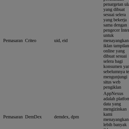
penargetan ul
yang dibuat
sesuai selera
yang bekerja
sama dengan
pengecer Inte
untuk
Pemasaran
Criteo
uid, eid
menayangkan
iklan tampilan
online yang
dibuat sesuai
selera bagi
konsumen ya
sebelumnya te
mengunjungi
situs web
pengiklan
AppNexus
adalah platfo
data yang
mengizinkan
kami
Pemasaran
DemDex
demdex, dpm
menayangkan
lebih banyak