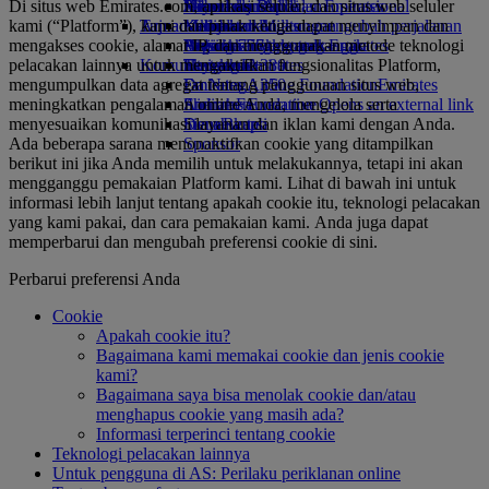
Di situs web Emirates.com, aplikasi seluler, dan situs web seluler
Minuman
Hiburan anak
Keberlanjutan dalam operasional
Jakarta ke Dubai
Skywards Rail
Ponsel dan Aplikasi Emirates
kami (“Platform”), kami dan pihak ketiga dapat menyimpan dan
Armada kami
Tujuan terbaru
Mainan anak
Kebijakan lingkungan
Kalkulator Miles
Membatalkan atau mengubah perjalanan
mengakses cookie, alamat IP, dan menggunakan metode teknologi
Boeing 777
Aktivitas untuk anak-anak
Laporan lingkungan
Helsinki
Masuk ke Skywards Emirates
Perjalanan yang terganggu
pelacakan lainnya untuk mengaktifkan fungsionalitas Platform,
Komunitas kami
Emirates A380
Hangzhou
Skywards+
Tentang Emirates
mengumpulkan data agregat tentang penggunaan situs web,
Emirates A350
Emirates Airline Foundation
Da Nang
Emirates
meningkatkan pengalaman online Anda, mengelola serta
Emirates Executive
Airline Foundation Opens an external link
Shenzhen
menyesuaikan komunikasi layanan dan iklan kami dengan Anda.
Denah kursi
in a new tab
Siem Reap
Ada beberapa sarana menonaktifkan cookie yang ditampilkan
Sponsor
berikut ini jika Anda memilih untuk melakukannya, tetapi ini akan
mengganggu pemakaian Platform kami. Lihat di bawah ini untuk
informasi lebih lanjut tentang apakah cookie itu, teknologi pelacakan
yang kami pakai, dan cara pemakaian kami. Anda juga dapat
memperbarui dan mengubah preferensi cookie di sini.
Perbarui preferensi Anda
Cookie
Apakah cookie itu?
Bagaimana kami memakai cookie dan jenis cookie
kami?
Bagaimana saya bisa menolak cookie dan/atau
menghapus cookie yang masih ada?
Informasi terperinci tentang cookie
Teknologi pelacakan lainnya
Untuk pengguna di AS: Perilaku periklanan online