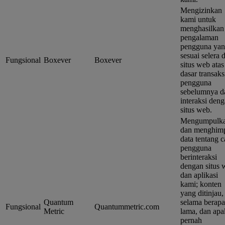
Mengizinkan
kami untuk
menghasilkan
pengalaman
pengguna ya
sesuai selera d
Fungsional
Boxever
Boxever
situs web atas
dasar transaks
pengguna
sebelumnya d
interaksi den
situs web.
Mengumpulk
dan menghim
data tentang c
pengguna
berinteraksi
dengan situs 
dan aplikasi
kami; konten
yang ditinjau,
Quantum
selama berapa
Fungsional
Quantummetric.com
Metric
lama, dan ap
pernah