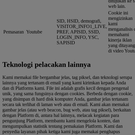
ditujukan ke s
web lain.
Cookie ini
mengizinkan
SID, HSID, demografi,
kami
VISITOR_INFO1_LIVE,
menganalisis 
Pemasaran
Youtube
PREF, APISID, SSID,
memahami
LOGIN_INFO, YSC,
kinerja iklan
SAPISID
yang ditayan
di video Yout
Teknologi pelacakan lainnya
Kami memakai file bergambar jelas, tag piksel, dan teknologi serupa
lainnya yang tertanam di email yang kami kirimkan kepada Anda
dan di Platforms kami. File ini adalah grafis kecil dengan pengenal
unik, yang sama fungsinya dengan cookies. Berbeda dengan cookie,
yang disimpan di hard disk komputer Anda, gambar jelas tertanam
secara tak terlihat di laman web atau di email. Kami akan memakai
gambar jelas (atau web beacon, bug web, atau tag piksel), berkaitan
dengan Platform di, antara hal lainnya, melacak kegiatan para
pengunjung Platform, membantu kami mengelola konten, dan
mengumpulkan statistik tentang pemakaian Platform. Kami dan
penyedia layanan pihak ketiga kami juga memakai penghapus