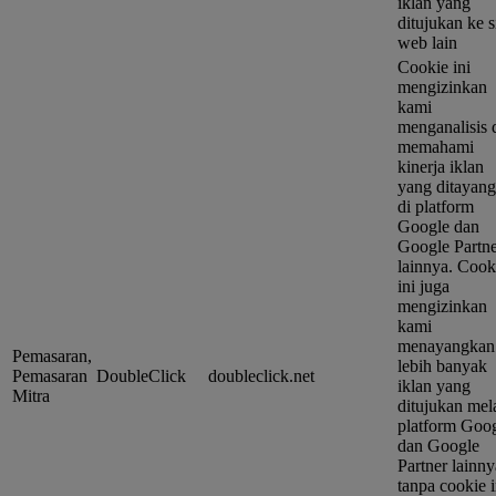
iklan yang
ditujukan ke s
web lain
Cookie ini
mengizinkan
kami
menganalisis 
memahami
kinerja iklan
yang ditayan
di platform
Google dan
Google Partn
lainnya. Cook
ini juga
mengizinkan
kami
menayangkan
Pemasaran,
lebih banyak
Pemasaran
DoubleClick
doubleclick.net
iklan yang
Mitra
ditujukan mel
platform Goo
dan Google
Partner lainny
tanpa cookie i