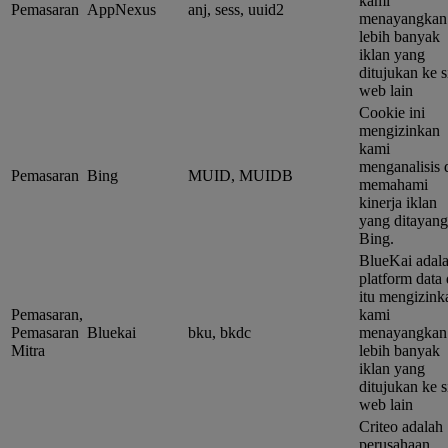
kami
Pemasaran
AppNexus
anj, sess, uuid2
menayangkan
lebih banyak
iklan yang
ditujukan ke s
web lain
Cookie ini
mengizinkan
kami
menganalisis 
Pemasaran
Bing
MUID, MUIDB
memahami
kinerja iklan
yang ditayan
Bing.
BlueKai adal
platform data
itu mengizink
Pemasaran,
kami
Pemasaran
Bluekai
bku, bkdc
menayangkan
Mitra
lebih banyak
iklan yang
ditujukan ke s
web lain
Criteo adalah
perusahaan