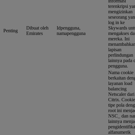
informasi
terenkripsi ya
mengizinkan
seseorang ya
log in ke
Dibuat oleh
Idpengguna,
Skywards unt
Penting
Emirates
namapengguna
mengakses da
mereka. Ini
menambahka
lapisan
perlindungan
lainnya pada 
pengguna.
Nama cookie 
berkaitan den
layanan load
balancing
Netscaler dari
Citrix. Cooki
tipe pola den
root ini menja
NSC_ dan na
lainnya menja
pengidentifika
alfanumerik