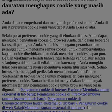
dan/atau menghapus cookie yang masih
ada?
Anda dapat memperbarui dan mengubah preferensi cookie Anda di
pusat preferensi cookie kami yang dapat Anda akses di atas.
Selain pusat preferensi cookie yang disebutkan di atas, Anda dapat
mengubah pengaturan cookie di browser Anda, dan dalam beberapa
kasus, di perangkat Anda. Anda bisa mengatur peramban atau
perangkat untuk menerima semua cookie, untuk memberitahukan
kapan cookie diterbitkan, atau tidak menerima cookies kapan pun.
Bagian terakhirnya berarti bahwa fitur tertentu yang diatur sendiri
selanjutnya tidak bisa disediakan dan karenanya, Anda mungkin
tidak bisa memanfaatkan sepenuhnya semua fitur situs web. Setiap
browser berbeda, jadi periksalah menu 'bantuan', 'opsi', atau
'preferensi' di browser Anda untuk mempelajari cara mengubah
preferensi cookie. Tautan berikut ini menyediakan lebih banyak
informasi tentang pengaturan cookie untuk browser yang biasa
digunakan:
Pengaturan cookie di Internet Explorer
(Membuka tautan
eksternal di tab baru)
;
Pengaturan cookie di Firefox
(Membuka
tautan eksternal di tab baru)
;
Pengaturan cookie di
Chrome
(Membuka tautan eksternal di tab baru)
;
Pengaturan cookie
di web Safari
(Membuka tautan eksternal di tab baru)
dan