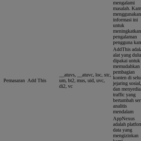
mengalami
masalah. Kam
menggunakan
informasi ini
untuk
meningkatkan
pengalaman
pengguna kam
AddThis adal
alat yang dulu
dipakai untuk
memudahkan
pembagian
__atuvs, __atuvc, loc, xtc,
konten di sel
Pemasaran
Add This
um, bt2, mus, uid, uvc,
jejaring sosial
di2, vc
dan menyedia
traffic yang
bertambah ser
analitis
mendalam
AppNexus
adalah platfo
data yang
mengizinkan