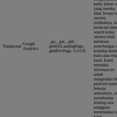
kami, laman 
yang mereka
lihat, berapa 
mereka
melihatnya, d
perincian lain
seperti kalau
mereka telah
_ga, _gat, _gid,
memesan
Google
Fungsional
gtmEKLandingPage,
penerbangan 
Analytics
gtmPrevPage, GAUH
terdaftar dala
basis data ema
kami. Kami
memakai
informasi ini
untuk
mengetahui bi
platform kami
bekerja
semestinya, se
pemahaman
tentang cara
pengguna
menemukan si
kami.