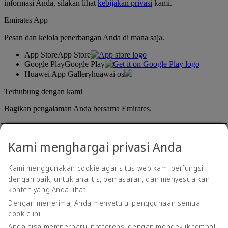
informasi Anda, silakan lihat
kebijakan privasi
kami.
Emirates App
Pesan dan kelola penerbangan Anda di mana saja.
App Store
App Store
Google Play
Google Play
Huawei App Gallery
huawai os
Terhubung dengan kami
Bagikan pengalaman Anda bersama Emirates.
Kami menghargai privasi Anda
Kami menggunakan cookie agar situs web kami berfungsi
dengan baik, untuk analitis, pemasaran, dan menyesuaikan
konten yang Anda lihat.
Pernyataan aksesibilitas
Dengan menerima, Anda menyetujui penggunaan semua
Hubungi kami
cookie ini.
Kebijakan privasi
Syarat dan ketentuan
Anda bisa memperbarui preferensi dengan mengeklik tombol