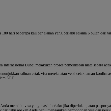
180 hari beberapa kali perjalanan yang berlaku selama 6 bulan dari ta
ra Internasional Dubai melakukan proses pemeriksaan mata secara acak
unjukkan salinan cetak visa mereka atau versi cetak laman konfirmasi
dalam AED.
 Anda memiliki visa yang masih berlaku jika diperlukan, atau paspor
a: cari tahu apakah Anda perlu mengajukan permohonan visa dan persya