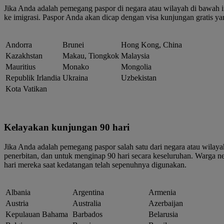
Jika Anda adalah pemegang paspor di negara atau wilayah di bawah in
ke imigrasi. Paspor Anda akan dicap dengan visa kunjungan gratis ya
Andorra
Brunei
Hong Kong, China
Kazakhstan
Makau, Tiongkok
Malaysia
Mauritius
Monako
Mongolia
Republik Irlandia
Ukraina
Uzbekistan
Kota Vatikan
Kelayakan kunjungan 90 hari
Jika Anda adalah pemegang paspor salah satu dari negara atau wilayah
penerbitan, dan untuk menginap 90 hari secara keseluruhan. Warga n
hari mereka saat kedatangan telah sepenuhnya digunakan.
Albania
Argentina
Armenia
Austria
Australia
Azerbaijan
Kepulauan Bahama
Barbados
Belarusia