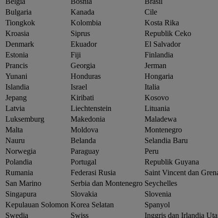
Belgia
Bosnia
Brasil
Bulgaria
Kanada
Cile
Tiongkok
Kolombia
Kosta Rika
Kroasia
Siprus
Republik Ceko
Denmark
Ekuador
El Salvador
Estonia
Fiji
Finlandia
Prancis
Georgia
Jerman
Yunani
Honduras
Hongaria
Islandia
Israel
Italia
Jepang
Kiribati
Kosovo
Latvia
Liechtenstein
Lituania
Luksemburg
Makedonia
Maladewa
Malta
Moldova
Montenegro
Nauru
Belanda
Selandia Baru
Norwegia
Paraguay
Peru
Polandia
Portugal
Republik Guyana
Rumania
Federasi Rusia
Saint Vincent dan Gren
San Marino
Serbia dan Montenegro
Seychelles
Singapura
Slovakia
Slovenia
Kepulauan Solomon
Korea Selatan
Spanyol
Swedia
Swiss
Inggris dan Irlandia Uta