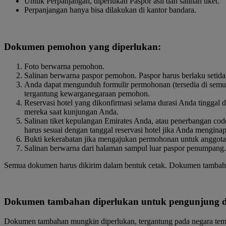
Untuk Perpanjangan, diperlukan Paspor asli dan salinan tiket.
Perpanjangan hanya bisa dilakukan di kantor bandara.
Dokumen pemohon yang diperlukan:
Foto berwarna pemohon.
Salinan berwarna paspor pemohon. Paspor harus berlaku setid
Anda dapat mengunduh formulir permohonan (tersedia di semu
tergantung kewarganegaraan pemohon.
Reservasi hotel yang dikonfirmasi selama durasi Anda tinggal 
mereka saat kunjungan Anda.
Salinan tiket kepulangan Emirates Anda, atau penerbangan cod
harus sesuai dengan tanggal reservasi hotel jika Anda menginap 
Bukti kekerabatan jika mengajukan permohonan untuk anggota ke
Salinan berwarna dari halaman sampul luar paspor penumpang.
Semua dokumen harus dikirim dalam bentuk cetak. Dokumen tambah
Dokumen tambahan diperlukan untuk pengunjung d
Dokumen tambahan mungkin diperlukan, tergantung pada negara tempat 