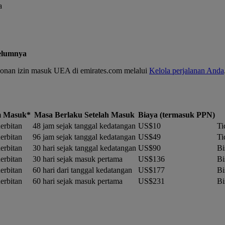
a
belumnya
onan izin masuk UEA di emirates.com melalui
Kelola perjalanan Anda
m Masuk*
Masa Berlaku Setelah Masuk
Biaya (termasuk PPN)
nerbitan
48 jam sejak tanggal kedatangan
US$10
Ti
nerbitan
96 jam sejak tanggal kedatangan
US$49
Ti
nerbitan
30 hari sejak tanggal kedatangan
US$90
Bi
nerbitan
30 hari sejak masuk pertama
US$136
Bi
nerbitan
60 hari dari tanggal kedatangan
US$177
Bi
nerbitan
60 hari sejak masuk pertama
US$231
Bi