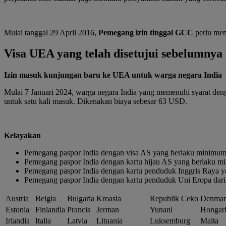
Mulai tanggal 29 April 2016,
Pemegang izin tinggal GCC
perlu men
Visa UEA yang telah disetujui sebelumnya
Izin masuk kunjungan baru ke UEA untuk warga negara India
Mulai 7 Januari 2024, warga negara India yang memenuhi syarat den
untuk satu kali masuk. Dikenakan biaya sebesar 63 USD.
Kelayakan
Pemegang paspor India dengan visa AS yang berlaku minimu
Pemegang paspor India dengan kartu hijau AS yang berlaku 
Pemegang paspor India dengan kartu penduduk Inggris Raya 
Pemegang paspor India dengan kartu penduduk Uni Eropa dari
Austria
Belgia
Bulgaria
Kroasia
Republik Ceko
Denmar
Estonia
Finlandia
Prancis
Jerman
Yunani
Hongar
Irlandia
Italia
Latvia
Lituania
Luksemburg
Malta