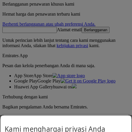
Berlangganan penawaran khusus kami
Hemat harga dan penawaran terbaru kami
Berhenti berlangganan atau ubah preferensi Anda.
Alamat email
Berlangganan
Untuk perincian lebih lanjut tentang cara kami menggunakan
informasi Anda, silakan lihat
kebijakan privasi
kami.
Emirates App
Pesan dan kelola penerbangan Anda di mana saja.
App Store
App Store
Google Play
Google Play
Huawei App Gallery
huawai os
Terhubung dengan kami
Bagikan pengalaman Anda bersama Emirates.
Kami menghargai privasi Anda