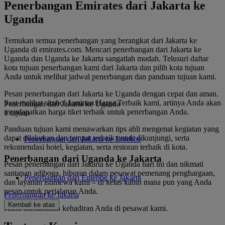
Penerbangan Emirates dari Jakarta ke
Uganda
Temukan semua penerbangan yang berangkat dari Jakarta ke
Uganda di emirates.com. Mencari penerbangan dari Jakarta ke
Uganda dan Uganda ke Jakarta sangatlah mudah. Telusuri daftar
kota tujuan penerbangan kami dari Jakarta dan pilih kota tujuan
Anda untuk melihat jadwal penerbangan dan panduan tujuan kami.
Pesan penerbangan dari Jakarta ke Uganda dengan cepat dan aman.
Saat melihat simbol Jaminan Harga Terbaik kami, artinya Anda akan
Penerbangan dari Jakarta ke Uganda
mendapatkan harga tiket terbaik untuk penerbangan Anda.
1 tujuan
Panduan tujuan kami menawarkan tips ahli mengenai kegiatan yang
dapat dilakukan dan tempat terbaik untuk dikunjungi, serta
Penerbangan dari Jakarta ke Entebbe
rekomendasi hotel, kegiatan, serta restoran terbaik di kota.
Penerbangan dari Uganda ke Jakarta
Pesan penerbangan dari Jakarta ke Uganda hari ini dan nikmati
santapan adiboga, hiburan dalam pesawat pemenang penghargaan,
Penerbangan dari Entebbe ke Jakarta
dan layanan istimewa kami – di kelas kabin mana pun yang Anda
pesan untuk perjalanan Anda.
Penerbangan ke Jakarta
Kembali ke atas
Kami menantikan kehadiran Anda di pesawat kami.