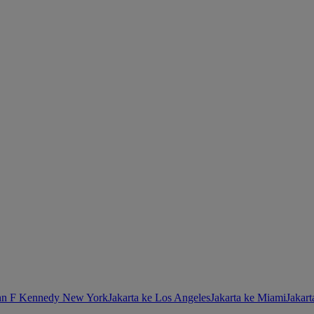
ohn F Kennedy New York
Jakarta ke Los Angeles
Jakarta ke Miami
Jakar