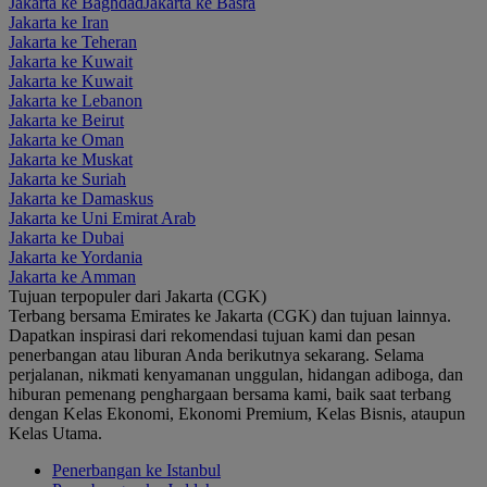
Jakarta ke Baghdad
Jakarta ke Basra
Jakarta ke Iran
Jakarta ke Teheran
Jakarta ke Kuwait
Jakarta ke Kuwait
Jakarta ke Lebanon
Jakarta ke Beirut
Jakarta ke Oman
Jakarta ke Muskat
Jakarta ke Suriah
Jakarta ke Damaskus
Jakarta ke Uni Emirat Arab
Jakarta ke Dubai
Jakarta ke Yordania
Jakarta ke Amman
Tujuan terpopuler dari Jakarta (CGK)
Terbang bersama Emirates ke Jakarta (CGK) dan tujuan lainnya.
Dapatkan inspirasi dari rekomendasi tujuan kami dan pesan
penerbangan atau liburan Anda berikutnya sekarang. Selama
perjalanan, nikmati kenyamanan unggulan, hidangan adiboga, dan
hiburan pemenang penghargaan bersama kami, baik saat terbang
dengan Kelas Ekonomi, Ekonomi Premium, Kelas Bisnis, ataupun
Kelas Utama.
Penerbangan ke Istanbul