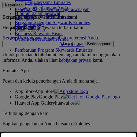
Berbelanja bersama Emirates
Timur Tengah
Kesetiaan
Fasilitas penerbangan Anda
Penerbangan ke semua negara/wilayah
Hiburan dalam pesawat
Berlangganan penawaran khusus kami
Log in ke Skywards Emirates
Bersantap
Bergabung dengan Skywards Emirates
Ruang Tunggu
Hemat harga dan penawaran terbaru kami
Mitra kami
Dubai Stopover
Business Rewards Bisnis
Berhenti berlangganan atau ubah preferensi Anda.
Daftarkan perusahaan Anda
Alamat email
Berlangganan
Aturan Program Skywards Emirates
Pembaruan Program Skywards Emirates
Untuk perincian lebih lanjut tentang cara kami menggunakan
informasi Anda, silakan lihat
kebijakan privasi
kami.
Emirates App
Pesan dan kelola penerbangan Anda di mana saja.
App Store
App Store
Google Play
Google Play
Huawei App Gallery
huawai os
Terhubung dengan kami
Bagikan pengalaman Anda bersama Emirates.