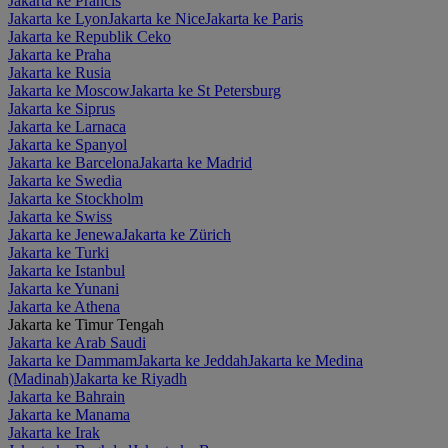
Jakarta ke Prancis
Jakarta ke Lyon
Jakarta ke Nice
Jakarta ke Paris
Jakarta ke Republik Ceko
Jakarta ke Praha
Jakarta ke Rusia
Jakarta ke Moscow
Jakarta ke St Petersburg
Jakarta ke Siprus
Jakarta ke Larnaca
Jakarta ke Spanyol
Jakarta ke Barcelona
Jakarta ke Madrid
Jakarta ke Swedia
Jakarta ke Stockholm
Jakarta ke Swiss
Jakarta ke Jenewa
Jakarta ke Zürich
Jakarta ke Turki
Jakarta ke Istanbul
Jakarta ke Yunani
Jakarta ke Athena
Jakarta ke Timur Tengah
Jakarta ke Arab Saudi
Jakarta ke Dammam
Jakarta ke Jeddah
Jakarta ke Medina
(Madinah)
Jakarta ke Riyadh
Jakarta ke Bahrain
Jakarta ke Manama
Jakarta ke Irak