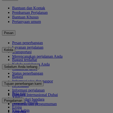
Bantuan dan Kontak
Pembaruan Perjalanan
Bantuan Khusus
Pertanyaan umum
Pesan
Pesan penerbangan
Layanan perjalanan
Kelola
Transportasi
Merencanakan perjalanan Anda
Bagasi terdaftar
Kelola perjalanan Anda
Sebelum Anda terbang
Chauffeur drive
Status penerbangan
Bagasi
Informasi visa dan paspor
Tujuan penerbangan kami
Kesehatan
Informasi perjalanan
Peta rute
Bandara Internasional Dubai
Afrika
Ke dan dari bandara
Pengalaman
Asia dan Pasifik
Peraturan dan pengumuman
Eropa
Fitur kabin
Amerika