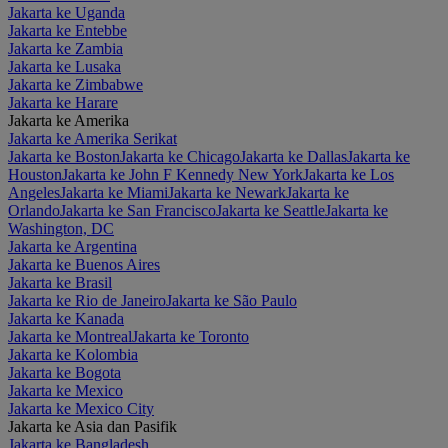
Jakarta ke Uganda
Jakarta ke Entebbe
Jakarta ke Zambia
Jakarta ke Lusaka
Jakarta ke Zimbabwe
Jakarta ke Harare
Jakarta ke Amerika
Jakarta ke Amerika Serikat
Jakarta ke Boston
Jakarta ke Chicago
Jakarta ke Dallas
Jakarta ke
Houston
Jakarta ke John F Kennedy New York
Jakarta ke Los
Angeles
Jakarta ke Miami
Jakarta ke Newark
Jakarta ke
Orlando
Jakarta ke San Francisco
Jakarta ke Seattle
Jakarta ke
Washington, DC
Jakarta ke Argentina
Jakarta ke Buenos Aires
Jakarta ke Brasil
Jakarta ke Rio de Janeiro
Jakarta ke São Paulo
Jakarta ke Kanada
Jakarta ke Montreal
Jakarta ke Toronto
Jakarta ke Kolombia
Jakarta ke Bogota
Jakarta ke Mexico
Jakarta ke Mexico City
Jakarta ke Asia dan Pasifik
Jakarta ke Bangladesh