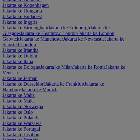
Jakarta ke Kopenhagen
Jakarta ke Hongaria
Jakarta ke Budapest
Jakarta ke Inggris
Jakarta ke Birmingham
Jakarta ke Edinburgh
Jakarta ke
Glasgow
Jakarta ke Heathrow London
Jakarta ke London
Gatwick
Jakarta ke Manchester
Jakarta ke Newcastle
Jakarta ke
Stansted London
Jakarta ke Irlandia
Jakarta ke Dublin
Jakarta ke Italia
Jakarta ke Bologna
Jakarta ke Milan
Jakarta ke Roma
Jakarta ke
Venesia
Jakarta ke Jerman
Jakarta ke Düsseldorf
Jakarta ke Frankfurt
Jakarta ke
Hamburg
Jakarta ke Munich
Jakarta ke Malta
Jakarta ke Malta
Jakarta ke Norwegia
Jakarta ke Oslo
Jakarta ke Polandia
Jakarta ke Warsawa
Jakarta ke Portugal
Jakarta ke Lisabon