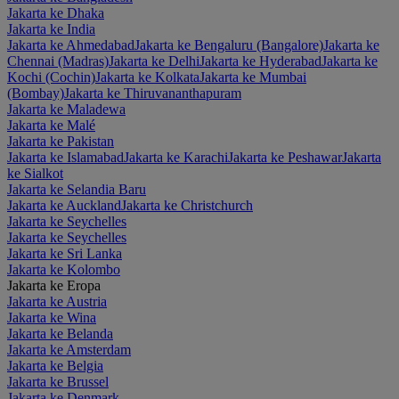
Jakarta ke Dhaka
Jakarta ke India
Jakarta ke Ahmedabad
Jakarta ke Bengaluru (Bangalore)
Jakarta ke
Chennai (Madras)
Jakarta ke Delhi
Jakarta ke Hyderabad
Jakarta ke
Kochi (Cochin)
Jakarta ke Kolkata
Jakarta ke Mumbai
(Bombay)
Jakarta ke Thiruvananthapuram
Jakarta ke Maladewa
Jakarta ke Malé
Jakarta ke Pakistan
Jakarta ke Islamabad
Jakarta ke Karachi
Jakarta ke Peshawar
Jakarta
ke Sialkot
Jakarta ke Selandia Baru
Jakarta ke Auckland
Jakarta ke Christchurch
Jakarta ke Seychelles
Jakarta ke Seychelles
Jakarta ke Sri Lanka
Jakarta ke Kolombo
Jakarta ke Eropa
Jakarta ke Austria
Jakarta ke Wina
Jakarta ke Belanda
Jakarta ke Amsterdam
Jakarta ke Belgia
Jakarta ke Brussel
Jakarta ke Denmark