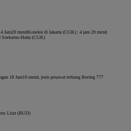
h 4 Jam20 menit
Koneksi di Jakarta (CGK) : 4 jam 20 menit
al Soekarno-Hatta (CGK)
ngan 18 Jam10 menit, jenis pesawat terbang Boeing 777
renc Liszt (BUD)