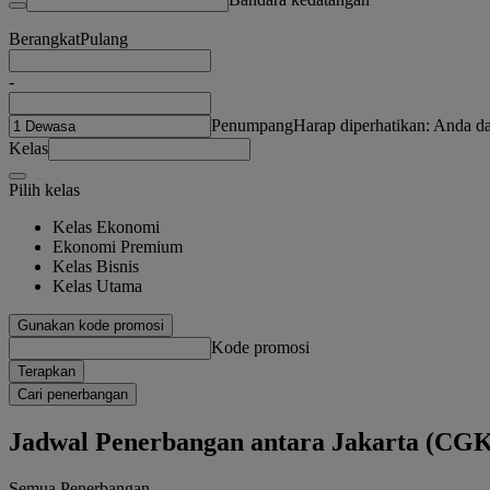
Berangkat
Pulang
-
Penumpang
Harap diperhatikan: Anda 
Kelas
Pilih kelas
Kelas Ekonomi
Ekonomi Premium
Kelas Bisnis
Kelas Utama
Gunakan kode promosi
Kode promosi
Terapkan
Cari penerbangan
Jadwal Penerbangan antara Jakarta (CGK
Semua Penerbangan