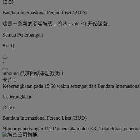
13:55
Bandara Internasional Ferenc Liszt (BUD)
这是一条新的客运航线，将从 {value?} 开始运营。
Semua Penerbangan
Ke
(
)
-
inbound 航班的结果总数为 1
卡片 1
Keberangkatan pada 15:50 waktu setempat dari Bandara Internasiona
Keberangkatan
15:50
Bandara Internasional Ferenc Liszt (BUD)
Nomor penerbangan 112 Dioperasikan oleh EK, Total durasi penerba