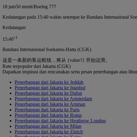
18 jam
50 menit
/
Boeing 777
Kedatangan pada 15:40 waktu setempat ke Bandara Internasional So
Kedatangan
+
1
15:40
Bandara Internasional Soekarno-Hatta (CGK)
这是一条新的客运航线，将从 {value?} 开始运营。
Rute terpopuler dari Jakarta (CGK)
Dapatkan inspirasi dan rencanakan serta pesan penerbangan atau libu
Penerbangan dari Jakarta ke Jeddah
Penerbangan dari Jakarta ke Istanbul
Penerbangan dari Jakarta ke Dubai
Penerbangan dari Jakarta ke Amsterdam
Penerbangan dari Jakarta ke Amman
Penerbangan dari Jakarta ke Paris
Penerbangan dari Jakarta ke Roma
Penerbangan dari Jakarta ke Heathrow London
Penerbangan dari Jakarta ke Milan
Penerbangan dari Jakarta ke Zürich