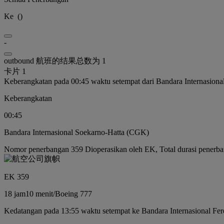
Ke
(
)
-
outbound 航班的结果总数为 1
卡片 1
Keberangkatan pada 00:45 waktu setempat dari Bandara Internasion
Keberangkatan
00:45
Bandara Internasional Soekarno-Hatta (CGK)
Nomor penerbangan 359 Dioperasikan oleh EK, Total durasi penerba
EK 359
18 jam
10 menit
/
Boeing 777
Kedatangan pada 13:55 waktu setempat ke Bandara Internasional Fe