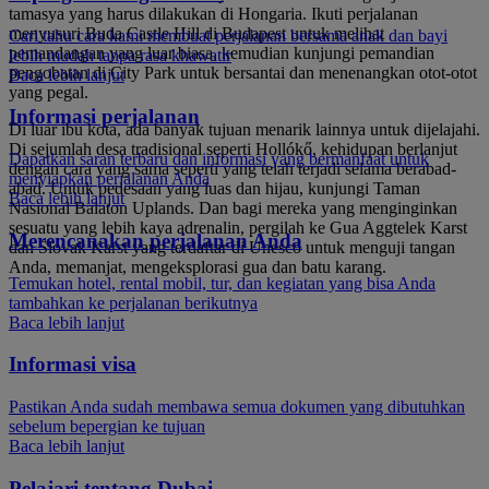
tamasya yang harus dilakukan di Hongaria. Ikuti perjalanan
menyusuri Buda Castle Hill di Budapest untuk melihat
Cari tahu cara kami membuat perjalanan bersama anak dan bayi
pemandangan yang luar biasa, kemudian kunjungi pemandian
lebih mudah tanpa rasa khawatir
pengobatan di City Park untuk bersantai dan menenangkan otot-otot
Baca lebih lanjut
yang pegal.
Informasi perjalanan
Di luar ibu kota, ada banyak tujuan menarik lainnya untuk dijelajahi.
Di sejumlah desa tradisional seperti Hollókő, kehidupan berlanjut
Dapatkan saran terbaru dan informasi yang bermanfaat untuk
dengan cara yang sama seperti yang telah terjadi selama berabad-
menyiapkan perjalanan Anda
abad. Untuk pedesaan yang luas dan hijau, kunjungi Taman
Baca lebih lanjut
Nasional Balaton Uplands. Dan bagi mereka yang menginginkan
sesuatu yang lebih kaya adrenalin, pergilah ke Gua Aggtelek Karst
Merencanakan perjalanan Anda
dan Slovak Karst yang terdaftar di Unesco untuk menguji tangan
Anda, memanjat, mengeksplorasi gua dan batu karang.
Temukan hotel, rental mobil, tur, dan kegiatan yang bisa Anda
tambahkan ke perjalanan berikutnya
Baca lebih lanjut
Informasi visa
Pastikan Anda sudah membawa semua dokumen yang dibutuhkan
sebelum bepergian ke tujuan
Baca lebih lanjut
Pelajari tentang Dubai