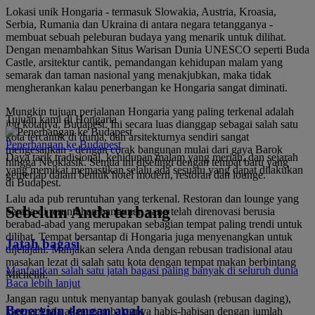
Lokasi unik Hongaria - termasuk Slowakia, Austria, Kroasia,
Serbia, Rumania dan Ukraina di antara negara tetangganya -
membuat sebuah peleburan budaya yang menarik untuk dilihat.
Dengan menambahkan Situs Warisan Dunia UNESCO seperti Buda
Castle, arsitektur cantik, pemandangan kehidupan malam yang
semarak dan taman nasional yang menakjubkan, maka tidak
mengherankan kalau penerbangan ke Hongaria sangat diminati.
Mungkin tujuan perjalanan Hongaria yang paling terkenal adalah
Tujuan kami di Hongaria
ibu kotanya, Budapest. Ini secara luas dianggap sebagai salah satu
kota tercantik di dunia, dan arsitekturnya sendiri sangat
Penerbangan ke Budapest
mengesankan - dengan corak bangunan mulai dari gaya Barok
Daya tarik tradisional, kehidupan malam yang meriah, dan sejarah
hingga Neoklasik. Semua ini diselingi dengan tempat baru yang
yang memikat memastikan selalu ada sesuatu yang dapat dilakukan
gemerlap dalam bentuk hotel modern, restoran dan lounge.
di Budapest.
Lalu ada pub reruntuhan yang terkenal. Restoran dan lounge yang
Sebelum Anda terbang
berada di reruntuhan bangunan yang telah direnovasi berusia
berabad-abad yang merupakan sebagian tempat paling trendi untuk
dilihat. Tempat bersantap di Hongaria juga menyenangkan untuk
Jatah bagasi
dijelajahi. Manjakan selera Anda dengan rebusan tradisional atau
masakan lezat di salah satu kota dengan tempat makan berbintang
Manfaatkan salah satu jatah bagasi paling banyak di seluruh dunia
Michelin.
Baca lebih lanjut
Jangan ragu untuk menyantap banyak goulash (rebusan daging),
Bepergian dengan anak
karena Anda akan membakarnya habis-habisan dengan jumlah