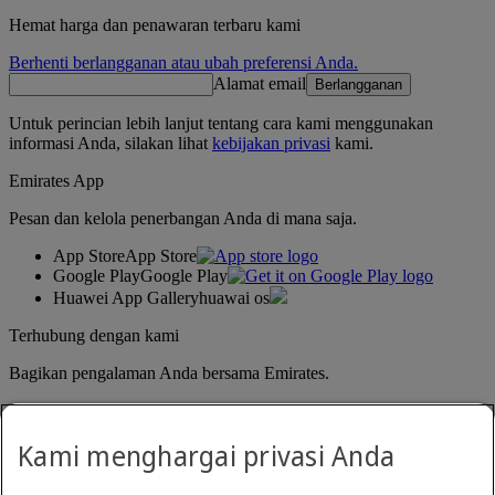
Hemat harga dan penawaran terbaru kami
Berhenti berlangganan atau ubah preferensi Anda.
Alamat email
Berlangganan
Untuk perincian lebih lanjut tentang cara kami menggunakan
informasi Anda, silakan lihat
kebijakan privasi
kami.
Emirates App
Pesan dan kelola penerbangan Anda di mana saja.
App Store
App Store
Google Play
Google Play
Huawei App Gallery
huawai os
Terhubung dengan kami
Bagikan pengalaman Anda bersama Emirates.
Kami menghargai privasi Anda