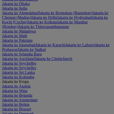
Jakarta ke Dhaka
Jakarta ke India
Jakarta ke Ahmedabad
Jakarta ke Bengaluru (Bangalore)
Jakarta ke
Chennai (Madras)
Jakarta ke Delhi
Jakarta ke Hyderabad
Jakarta ke
Kochi (Cochin)
Jakarta ke Kolkata
Jakarta ke Mumbai
(Bombay)
Jakarta ke Thiruvananthapuram
Jakarta ke Maladewa
Jakarta ke Malé
Jakarta ke Pakistan
Jakarta ke Islamabad
Jakarta ke Karachi
Jakarta ke Lahore
Jakarta ke
Peshawar
Jakarta ke Sialkot
Jakarta ke Selandia Baru
Jakarta ke Auckland
Jakarta ke Christchurch
Jakarta ke Seychelles
Jakarta ke Seychelles
Jakarta ke Sri Lanka
Jakarta ke Kolombo
Jakarta ke Eropa
Jakarta ke Austria
Jakarta ke Wina
Jakarta ke Belanda
Jakarta ke Amsterdam
Jakarta ke Belgia
Jakarta ke Brussel
Jakarta ke Denmark