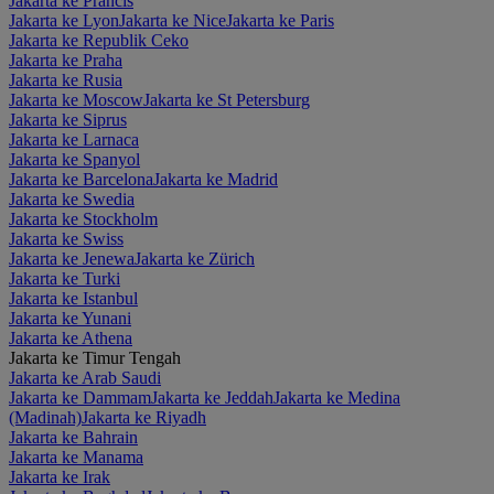
Jakarta ke Prancis
Jakarta ke Lyon
Jakarta ke Nice
Jakarta ke Paris
Jakarta ke Republik Ceko
Jakarta ke Praha
Jakarta ke Rusia
Jakarta ke Moscow
Jakarta ke St Petersburg
Jakarta ke Siprus
Jakarta ke Larnaca
Jakarta ke Spanyol
Jakarta ke Barcelona
Jakarta ke Madrid
Jakarta ke Swedia
Jakarta ke Stockholm
Jakarta ke Swiss
Jakarta ke Jenewa
Jakarta ke Zürich
Jakarta ke Turki
Jakarta ke Istanbul
Jakarta ke Yunani
Jakarta ke Athena
Jakarta ke Timur Tengah
Jakarta ke Arab Saudi
Jakarta ke Dammam
Jakarta ke Jeddah
Jakarta ke Medina
(Madinah)
Jakarta ke Riyadh
Jakarta ke Bahrain
Jakarta ke Manama
Jakarta ke Irak