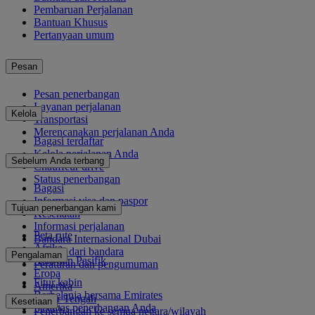
Pembaruan Perjalanan
Bantuan Khusus
Pertanyaan umum
Pesan
Pesan penerbangan
Layanan perjalanan
Kelola
Transportasi
Merencanakan perjalanan Anda
Bagasi terdaftar
Kelola perjalanan Anda
Sebelum Anda terbang
Chauffeur drive
Status penerbangan
Bagasi
Informasi visa dan paspor
Tujuan penerbangan kami
Kesehatan
Informasi perjalanan
Peta rute
Bandara Internasional Dubai
Afrika
Ke dan dari bandara
Pengalaman
Asia dan Pasifik
Peraturan dan pengumuman
Eropa
Fitur kabin
Amerika
Berbelanja bersama Emirates
Timur Tengah
Kesetiaan
Fasilitas penerbangan Anda
Penerbangan ke semua negara/wilayah