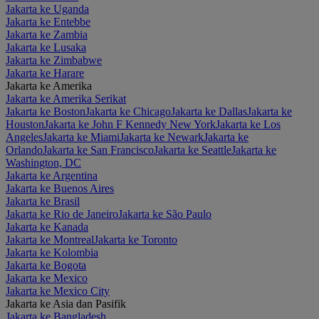
Jakarta ke Uganda
Jakarta ke Entebbe
Jakarta ke Zambia
Jakarta ke Lusaka
Jakarta ke Zimbabwe
Jakarta ke Harare
Jakarta ke Amerika
Jakarta ke Amerika Serikat
Jakarta ke Boston
Jakarta ke Chicago
Jakarta ke Dallas
Jakarta ke
Houston
Jakarta ke John F Kennedy New York
Jakarta ke Los
Angeles
Jakarta ke Miami
Jakarta ke Newark
Jakarta ke
Orlando
Jakarta ke San Francisco
Jakarta ke Seattle
Jakarta ke
Washington, DC
Jakarta ke Argentina
Jakarta ke Buenos Aires
Jakarta ke Brasil
Jakarta ke Rio de Janeiro
Jakarta ke São Paulo
Jakarta ke Kanada
Jakarta ke Montreal
Jakarta ke Toronto
Jakarta ke Kolombia
Jakarta ke Bogota
Jakarta ke Mexico
Jakarta ke Mexico City
Jakarta ke Asia dan Pasifik
Jakarta ke Bangladesh