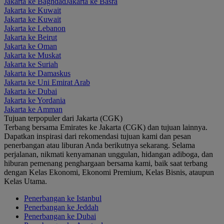
Jakarta ke Baghdad
Jakarta ke Basra
Jakarta ke Kuwait
Jakarta ke Kuwait
Jakarta ke Lebanon
Jakarta ke Beirut
Jakarta ke Oman
Jakarta ke Muskat
Jakarta ke Suriah
Jakarta ke Damaskus
Jakarta ke Uni Emirat Arab
Jakarta ke Dubai
Jakarta ke Yordania
Jakarta ke Amman
Tujuan terpopuler dari Jakarta (CGK)
Terbang bersama Emirates ke Jakarta (CGK) dan tujuan lainnya.
Dapatkan inspirasi dari rekomendasi tujuan kami dan pesan
penerbangan atau liburan Anda berikutnya sekarang. Selama
perjalanan, nikmati kenyamanan unggulan, hidangan adiboga, dan
hiburan pemenang penghargaan bersama kami, baik saat terbang
dengan Kelas Ekonomi, Ekonomi Premium, Kelas Bisnis, ataupun
Kelas Utama.
Penerbangan ke Istanbul
Penerbangan ke Jeddah
Penerbangan ke Dubai