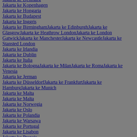
Jakarta ke Kopenhagen
Jakarta ke Hongaria
Jakarta ke Budapest
Jakarta ke Inggris
Jakarta ke Birmingham
Jakarta ke Edinburgh
Jakarta ke
Glasgow
Jakarta ke Heathrow London
Jakarta ke London
Gatwick
Jakarta ke Manchester
Jakarta ke Newcastle
Jakarta ke
Stansted London
Jakarta ke Irlandia
Jakarta ke Dublin
Jakarta ke Italia
Jakarta ke Bologna
Jakarta ke Milan
Jakarta ke Roma
Jakarta ke
Venesia
Jakarta ke Jerman
Jakarta ke Düsseldorf
Jakarta ke Frankfurt
Jakarta ke
Hamburg
Jakarta ke Munich
Jakarta ke Malta
Jakarta ke Malta
Jakarta ke Norwegia
Jakarta ke Oslo
Jakarta ke Polandia
Jakarta ke Warsawa
Jakarta ke Portugal
Jakarta ke Lisabon