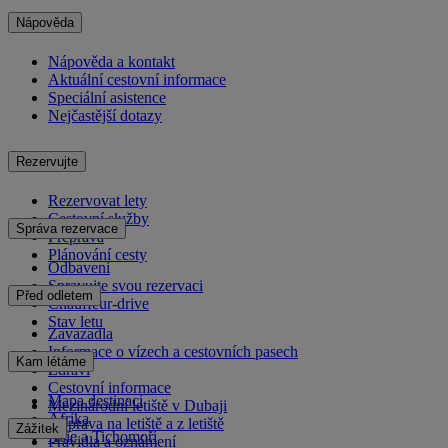
Nápověda
Nápověda a kontakt
Aktuální cestovní informace
Speciální asistence
Nejčastější dotazy
Rezervujte
Rezervovat lety
Cestovní služby
Správa rezervace
Přeprava
Plánování cesty
Odbavení
Spravujte svou rezervaci
Před odletem
Chauffeur-drive
Stav letu
Zavazadla
Informace o vízech a cestovních pasech
Kam létáme
Zdraví
Cestovní informace
Mapa destinací
Mezinárodní letiště v Dubaji
Afrika
Doprava na letiště a z letiště
Zážitek
Asie a Tichomoří
Pravidla a oznámení