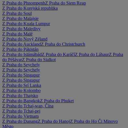
Z Praha do Phnompenh
Z Praha do Siem Reap
Z Praha do Korejská republika
Z Praha do Soul
Z Praha do Malajsie
Z Praha do Kuala Lumpur
Z Praha do Maledivy
Z Praha do Malé
Z Praha do Nový Zéland
Z Praha do Auckland
Z Praha do Christchurch
Z Praha do Pákistán
Z Praha do Islámábád
Z Praha do Karáčí
Z Praha do Láhaur
Z Praha
do Péšávar
Z Praha do Sialkot
Z Praha do Seychely
Z Praha do Seychely
Z Praha do Singapur
Z Praha do Singapur
Z Praha do Srí Lanka
Z Praha do Kolombo
Z Praha do Thajsko
Z Praha do Bangkok
Z Praha do Phuket
Z Praha do Tchaj-wan, Čína
Z Praha do Tchaj-pej
Z Praha do Vietnam
Z Praha do Danang
Z Praha do Hanoj
Z Praha do Ho Či Minovo
Město