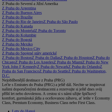
Z Praha do Severní a Jižní Amerika
Z Praha do Argentina
Z Praha do Buenos Aires
Z Praha do Brazílie
Z Praha do Rio de Janeiro
Z Praha do São Paulo
Z Praha do Kanada
Z Praha do Montréal
Z Praha do Toronto
Z Praha do Kolumbie
Z Praha do Bogotá
Z Praha do Mexiko
Z Praha do Mexico City
Z Praha do Spojené státy americké
Z Praha do Boston
Z Praha do Dallas
Z Praha do Houston
Z Praha do
Chicago
Z Praha do Los Angeles
Z Praha do Miami
Z Praha do New
York John F Kennedy
Z Praha do Newark
Z Praha do Orlando
Z
Praha do San Francisco
Z Praha do Seattle
Z Praha do Washington,
D.C.
Nejoblíbenější destinace z Praha (PRG)
Leťte s Emirates do Praha (PRG) a ještě dál. Nechte se inspirovat
našimi doporučenými destinacemi a rezervujte si ještě dnes svůj
příští let nebo dovolenou. A cestou si s námi užijte špičkový
komfort, gurmánská jídla a oceňovanou zábavu, ať letíte v Economy
Class, Premium Economy, Business Class nebo First Class.
Lety do Hanoj