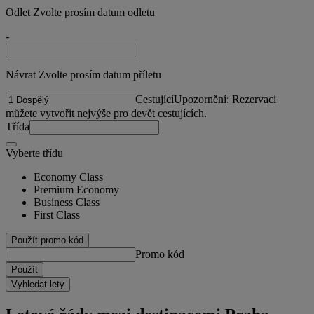
Odlet Zvolte prosím datum odletu
-
Návrat Zvolte prosím datum příletu
Cestující
Upozornění: Rezervaci
můžete vytvořit nejvýše pro devět cestujících.
Třída
Vyberte třídu
Economy Class
Premium Economy
Business Class
First Class
Použít promo kód
Promo kód
Použít
Vyhledat lety