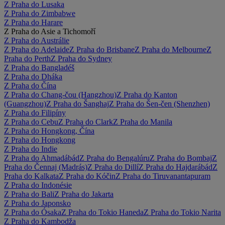
Z Praha do Lusaka
Z Praha do Zimbabwe
Z Praha do Harare
Z Praha do Asie a Tichomoří
Z Praha do Austrálie
Z Praha do Adelaide
Z Praha do Brisbane
Z Praha do Melbourne
Z
Praha do Perth
Z Praha do Sydney
Z Praha do Bangladéš
Z Praha do Dháka
Z Praha do Čína
Z Praha do Chang-čou (Hangzhou)
Z Praha do Kanton
(Guangzhou)
Z Praha do Šanghaj
Z Praha do Šen-čen (Shenzhen)
Z Praha do Filipíny
Z Praha do Cebu
Z Praha do Clark
Z Praha do Manila
Z Praha do Hongkong, Čína
Z Praha do Hongkong
Z Praha do Indie
Z Praha do Ahmadábád
Z Praha do Bengalúru
Z Praha do Bombaj
Z
Praha do Čennaj (Madrás)
Z Praha do Dillí
Z Praha do Hajdarábád
Z
Praha do Kalkata
Z Praha do Kóčin
Z Praha do Tiruvanantapuram
Z Praha do Indonésie
Z Praha do Bali
Z Praha do Jakarta
Z Praha do Japonsko
Z Praha do Ósaka
Z Praha do Tokio Haneda
Z Praha do Tokio Narita
Z Praha do Kambodža