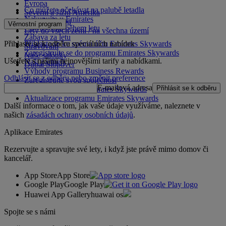
Evropa
Co můžete očekávat na palubě letadla
Severní a Jižní Amerika
Nakupujte u Emirates
Blízký východ
Věrnostní program
Co vás čeká během letu
Lety do všech zemí / na všechna území
Zábava za letu
Přihlaste se k odběru speciálních nabídek
Přihlaste se ke svému účtu Emirates Skywards
Stravování
Zaregistrujte se do programu Emirates Skywards
Naše salónky
Ušetřete s našimi nejnovějšími tarify a nabídkami.
Naši partneři
Dubai Stopover
Výhody programu Business Rewards
Odhlásit se z odběru nebo změnit preference
Zaregistrujte svou společnost
E-mailová adresa
Přihlásit se k odběru
Pravidla programu Emirates Skywards
Aktualizace programu Emirates Skywards
Další informace o tom, jak vaše údaje využíváme, naleznete v
našich
zásadách ochrany osobních údajů
.
Aplikace Emirates
Rezervujte a spravujte své lety, i když jste právě mimo domov či
kancelář.
App Store
App Store
Google Play
Google Play
Huawei App Gallery
huawai os
Spojte se s námi