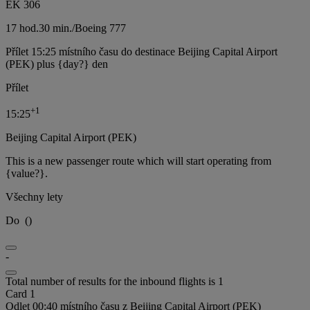
EK 306
17 hod.
30 min.
/
Boeing 777
Přílet 15:25 místního času do destinace Beijing Capital Airport
(PEK) plus {day?} den
Přílet
+
1
15:25
Beijing Capital Airport (PEK)
This is a new passenger route which will start operating from
{value?}.
Všechny lety
Do
(
)
-
Total number of results for the inbound flights is 1
Card 1
Odlet 00:40 místního času z Beijing Capital Airport (PEK)