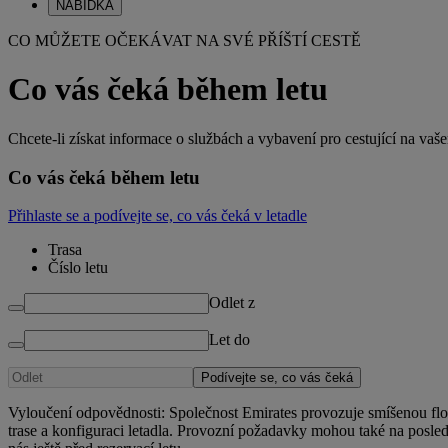
NABÍDKA
CO MŮŽETE OČEKÁVAT NA SVÉ PŘÍŠTÍ CESTĚ
Co vás čeká během letu
Chcete-li získat informace o službách a vybavení pro cestující na vašem 
Co vás čeká během letu
Přihlaste se a podívejte se, co vás čeká v letadle
Trasa
Číslo letu
Odlet z
Let do
Podívejte se, co vás čeká
Vyloučení odpovědnosti: Společnost Emirates provozuje smíšenou floti
trase a konfiguraci letadla. Provozní požadavky mohou také na posle