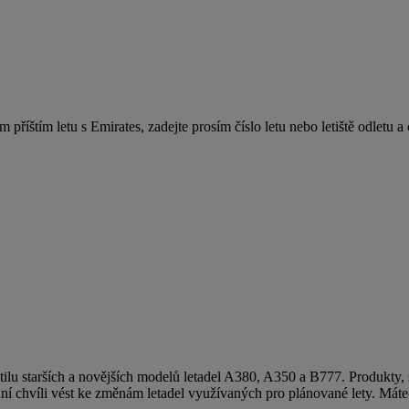
příštím letu s Emirates, zadejte prosím číslo letu nebo letiště odletu a c
lu starších a novějších modelů letadel A380, A350 a B777. Produkty, sl
dní chvíli vést ke změnám letadel využívaných pro plánované lety. Mát