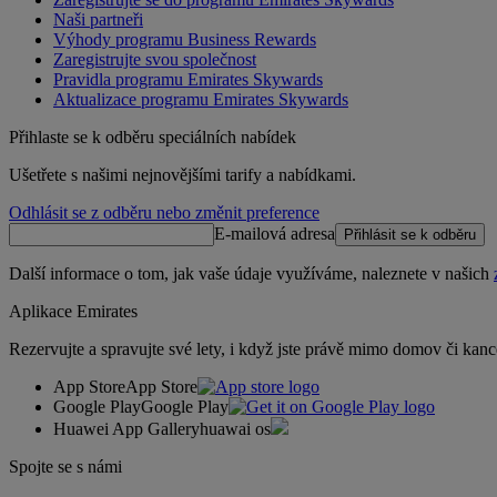
Naši partneři
Výhody programu Business Rewards
Zaregistrujte svou společnost
Pravidla programu Emirates Skywards
Aktualizace programu Emirates Skywards
Přihlaste se k odběru speciálních nabídek
Ušetřete s našimi nejnovějšími tarify a nabídkami.
Odhlásit se z odběru nebo změnit preference
E-mailová adresa
Přihlásit se k odběru
Další informace o tom, jak vaše údaje využíváme, naleznete v našich
Aplikace Emirates
Rezervujte a spravujte své lety, i když jste právě mimo domov či kanc
App Store
App Store
Google Play
Google Play
Huawei App Gallery
huawai os
Spojte se s námi