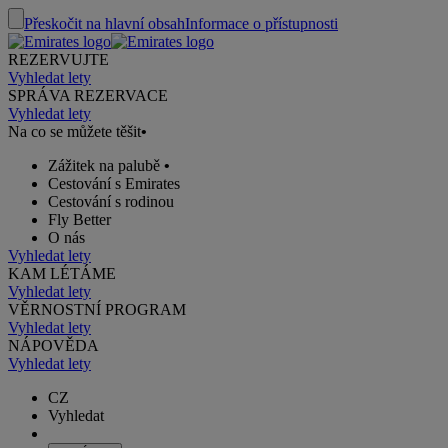
Přeskočit na hlavní obsah
Informace o přístupnosti
REZERVUJTE
Vyhledat lety
SPRÁVA REZERVACE
Vyhledat lety
Na co se můžete těšit
•
Zážitek na palubě
•
Cestování s Emirates
Cestování s rodinou
Fly Better
O nás
Vyhledat lety
KAM LÉTÁME
Vyhledat lety
VĚRNOSTNÍ PROGRAM
Vyhledat lety
NÁPOVĚDA
Vyhledat lety
CZ
Vyhledat