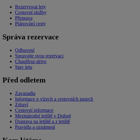
Rezervovat lety
Cestovní služby
Přeprava
Plánování cesty
Správa rezervace
Odbavení
Spravujte svou rezervaci
Chauffeur-drive
Stav letu
Před odletem
Zavazadla
Informace o vízech a cestovních pasech
Zdraví
Cestovní informace
Mezinárodní letiště v Dubaji
Doprava na letiště a z letiště
Pravidla a oznámení