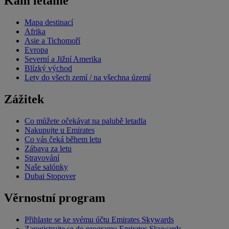
Kam létáme
Mapa destinací
Afrika
Asie a Tichomoří
Evropa
Severní a Jižní Amerika
Blízký východ
Lety do všech zemí / na všechna území
Zážitek
Co můžete očekávat na palubě letadla
Nakupujte u Emirates
Co vás čeká během letu
Zábava za letu
Stravování
Naše salónky
Dubai Stopover
Věrnostní program
Přihlaste se ke svému účtu Emirates Skywards
Zaregistrujte se do programu Emirates Skywards