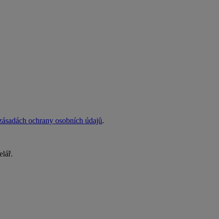
zásadách ochrany osobních údajů
.
elář.