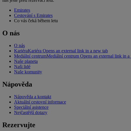
nás ještě před rezervací letu.
Emirates
Cestování s Emirates
Co vás čeká během letu
O nás
O nás
Kariéra
Kariéra Opens an external link in a new tab
Mediální centrum
Mediální centrum Opens an external link in a
Naše planeta
Naši lidé
Naše komunity
Nápověda
Nápověda a kontakt
Aktuální cestovní informace
Speciální asistence
Nejčastější dotazy
Rezervujte