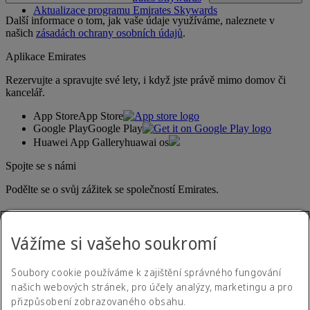
Aktualizace programu Emirates Skywards
Další informace o tom, jak vaše údaje využíváme, naleznete v
našich
zásadách ochrany osobních údajů
.
Aplikace Emirates
Rezervujte a spravujte své lety, i když jste právě mimo domov či
kancelář.
App Store
App Store
Google Play
Google Play
Huawei App Gallery
huawai os
Spojte se s námi
Podělte se o svůj zážitek se společností Emirates.
Vážíme si vašeho soukromí
Soubory cookie používáme k zajištění správného fungování
našich webových stránek, pro účely analýzy, marketingu a pro
přizpůsobení zobrazovaného obsahu.