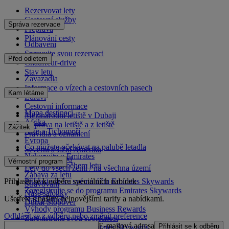
Rezervovat lety
Cestovní služby
Správa rezervace
Přeprava
Plánování cesty
Odbavení
Spravujte svou rezervaci
Před odletem
Chauffeur-drive
Stav letu
Zavazadla
Informace o vízech a cestovních pasech
Kam létáme
Zdraví
Cestovní informace
Mapa destinací
Mezinárodní letiště v Dubaji
Afrika
Doprava na letiště a z letiště
Zážitek
Asie a Tichomoří
Pravidla a oznámení
Evropa
Co můžete očekávat na palubě letadla
Severní a Jižní Amerika
Nakupujte u Emirates
Blízký východ
Věrnostní program
Co vás čeká během letu
Lety do všech zemí / na všechna území
Zábava za letu
Přihlaste se k odběru speciálních nabídek
Přihlaste se ke svému účtu Emirates Skywards
Stravování
Zaregistrujte se do programu Emirates Skywards
Naše salónky
Ušetřete s našimi nejnovějšími tarify a nabídkami.
Naši partneři
Dubai Stopover
Výhody programu Business Rewards
Odhlásit se z odběru nebo změnit preference
Zaregistrujte svou společnost
E-mailová adresa
Přihlásit se k odběru
Pravidla programu Emirates Skywards