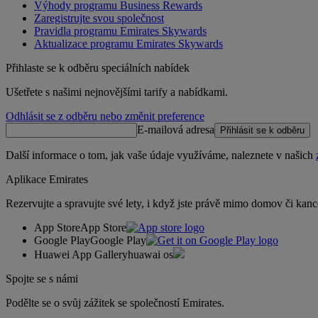
Výhody programu Business Rewards
Zaregistrujte svou společnost
Pravidla programu Emirates Skywards
Aktualizace programu Emirates Skywards
Přihlaste se k odběru speciálních nabídek
Ušetřete s našimi nejnovějšími tarify a nabídkami.
Odhlásit se z odběru nebo změnit preference
E-mailová adresa
Přihlásit se k odběru
Další informace o tom, jak vaše údaje využíváme, naleznete v našich
Aplikace Emirates
Rezervujte a spravujte své lety, i když jste právě mimo domov či kanc
App Store
App Store
Google Play
Google Play
Huawei App Gallery
huawai os
Spojte se s námi
Podělte se o svůj zážitek se společností Emirates.