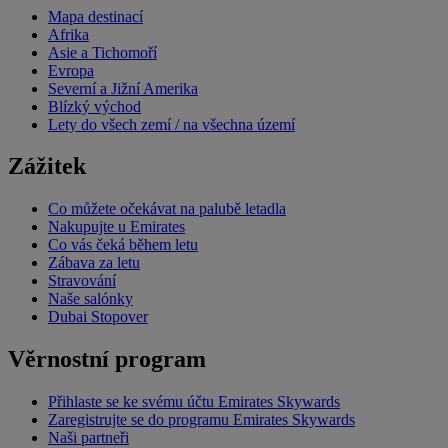
Mapa destinací
Afrika
Asie a Tichomoří
Evropa
Severní a Jižní Amerika
Blízký východ
Lety do všech zemí / na všechna území
Zážitek
Co můžete očekávat na palubě letadla
Nakupujte u Emirates
Co vás čeká během letu
Zábava za letu
Stravování
Naše salónky
Dubai Stopover
Věrnostní program
Přihlaste se ke svému účtu Emirates Skywards
Zaregistrujte se do programu Emirates Skywards
Naši partneři