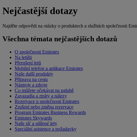
Nejčastější dotazy
Najděte odpovědi na otázky o produktech a službách společnosti Emira
Všechna témata nejčastějších dotazů
O společnosti Emirates
Na letišti
Přerušení letů
Mobilní telefon a aplikace Emirates
Naše další produkty
Příprava na cestu
Nástroje a zdroje
Co můžete očekávat na palubě
Zavazadla a ztráty a nálezy
Rezervace u společnosti Emirates
Zrušení nebo změna rezervace
Program Emirates Business Rewards
Emirates Skywards
Naše síť a sdílené lety
Speciální asistence a požadavky