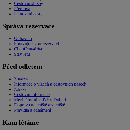
Cestovní služby
Přeprava
Plánování cesty
Správa rezervace
Odbavení
Spravujte svou rezervaci
Chauffeur-drive
Stav letu
Před odletem
Zavazadla
Informace o vízech a cestovních pasech
Zdraví
Cestovní informace
Mezinárodní letiště v Dubaji
Doprava na letiště a z letiště
Pravidla a oznámení
Kam létáme