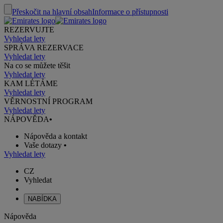
Přeskočit na hlavní obsah
Informace o přístupnosti
REZERVUJTE
Vyhledat lety
SPRÁVA REZERVACE
Vyhledat lety
Na co se můžete těšit
Vyhledat lety
KAM LÉTÁME
Vyhledat lety
VĚRNOSTNÍ PROGRAM
Vyhledat lety
NÁPOVĚDA
•
Nápověda a kontakt
Vaše dotazy
•
Vyhledat lety
CZ
Vyhledat
NABÍDKA
Nápověda