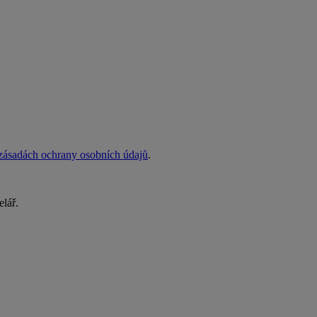
zásadách ochrany osobních údajů
.
elář.