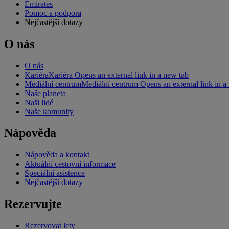
Emirates
Pomoc a podpora
Nejčastější dotazy
O nás
O nás
Kariéra
Kariéra Opens an external link in a new tab
Mediální centrum
Mediální centrum Opens an external link in a
Naše planeta
Naši lidé
Naše komunity
Nápověda
Nápověda a kontakt
Aktuální cestovní informace
Speciální asistence
Nejčastější dotazy
Rezervujte
Rezervovat lety