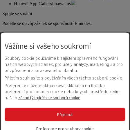
Huawei App Gallery
huawai os
Spojte se s námi
Podělte se o svůj zážitek se společností Emirates.
Vážíme si vašeho soukromí
Soubory cookie používáme k zajištění správného fungování
našich webových stránek, pro účely analýzy, marketingu a pro
přizpůsobení zobrazovaného obsahu.
Informace o přístupnosti
Přijetím souhlasíte s používáním všech těchto souborů cookie.
Kontaktujte nás
Zásady ochrany osobních údajů
Preference můžete aktualizovat kliknutím na tlačítko
Všeobecné podmínky
preferencí pro soubory cookie nebo kdykoli prostřednictvím
Zásady týkající se souborů cookie
našich
zásad týkajících se souborů cookie
.
Kybernetická bezpečnost
Prohlášení o transparentnosti dle zákona o moderním
otrokářství (Modern Slavery Act)
Přijmout
Mapa webových stránek
© 2026 The Emirates Group. Všechna práva vyhrazena.
Preference pro soubory cookie