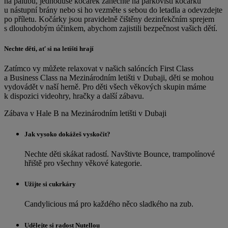
na palubu, jednoduše kočárek zanechte na parkovišti kočárků
u nástupní brány nebo si ho vezměte s sebou do letadla a odevzdejte
po příletu. Kočárky jsou pravidelně čištěny dezinfekčním sprejem
s dlouhodobým účinkem, abychom zajistili bezpečnost vašich dětí.
Nechte děti, ať si na letišti hrají
Zatímco vy můžete relaxovat v našich salóncích First Class
a Business Class na Mezinárodním letišti v Dubaji, děti se mohou
vydovádět v naší herně. Pro děti všech věkových skupin máme
k dispozici videohry, hračky a další zábavu.
Zábava v Hale B na Mezinárodním letišti v Dubaji
Jak vysoko dokážeš vyskočit?
Nechte děti skákat radostí. Navštivte Bounce, trampolínové
hřiště pro všechny věkové kategorie.
Užijte si cukrkáry
Candylicious má pro každého něco sladkého na zub.
Udělejte si radost Nutellou