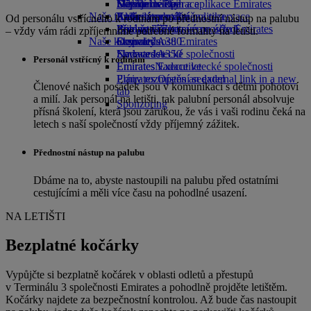
Nápoje
Dětské hračky
Udržitelné operace
Skywards Rail
Mobilní telefon a aplikace Emirates
Naše flotila
Aktivity pro děti
Environmentální politika
Kalkulátor mil
Zrušení nebo změna rezervace
Od personálu vstřícného k rodinám po přednostní nástup na palubu
Boeing 777
Zprávy o životním prostředí
Přihlaste se ke svému účtu Emirates
Přerušená cesta
– vždy vám rádi zpříjemníme potřebné formality na letišti.
Naše komunity
Emirates A380
Skywards
O společnosti Emirates
Emirates A350
Nadace letecké společnosti
Skywards+
Personál vstřícný k rodinám
Emirates Executive
Emirates
Nadace letecké společnosti
Plány rozmístění sedadel
Emirates Opens an external link in a new
Členové našich posádek jsou v komunikaci s dětmi pohotoví
tab
a milí. Jak personál na letišti, tak palubní personál absolvuje
Sponzoring
přísná školení, která jsou zárukou, že vás i vaši rodinu čeká na
letech s naší společností vždy příjemný zážitek.
Přednostní nástup na palubu
Dbáme na to, abyste nastoupili na palubu před ostatními
cestujícími a měli více času na pohodlné usazení.
NA LETIŠTI
Bezplatné kočárky
Vypůjčte si bezplatně kočárek v oblasti odletů a přestupů
v Terminálu 3 společnosti Emirates a pohodlně projděte letištěm.
Kočárky najdete za bezpečnostní kontrolou. Až bude čas nastoupit