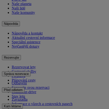
Naše planeta
Naši lidé
Naše komunity
Nápověda
Nápověda a kontakt
Aktuální cestovní informace
Speciální asistence
Nejčastější dotazy
Rezervujte
Rezervovat lety
Cestovní služby
Správa rezervace
Přeprava
Plánování cesty
Odbavení
Spravujte svou rezervaci
Před odletem
Chauffeur-drive
Stav letu
Zavazadla
Informace o vízech a cestovních pasech
Kam létáme
Zdraví