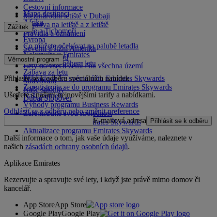
Cestovní informace
Mapa destinací
Mezinárodní letiště v Dubaji
Afrika
Doprava na letiště a z letiště
Zážitek
Asie a Tichomoří
Pravidla a oznámení
Evropa
Co můžete očekávat na palubě letadla
Severní a Jižní Amerika
Nakupujte u Emirates
Blízký východ
Věrnostní program
Co vás čeká během letu
Lety do všech zemí / na všechna území
Zábava za letu
Přihlaste se k odběru speciálních nabídek
Přihlaste se ke svému účtu Emirates Skywards
Stravování
Zaregistrujte se do programu Emirates Skywards
Naše salónky
Ušetřete s našimi nejnovějšími tarify a nabídkami.
Naši partneři
Dubai Stopover
Výhody programu Business Rewards
Odhlásit se z odběru nebo změnit preference
Zaregistrujte svou společnost
E-mailová adresa
Přihlásit se k odběru
Pravidla programu Emirates Skywards
Aktualizace programu Emirates Skywards
Další informace o tom, jak vaše údaje využíváme, naleznete v
našich
zásadách ochrany osobních údajů
.
Aplikace Emirates
Rezervujte a spravujte své lety, i když jste právě mimo domov či
kancelář.
App Store
App Store
Google Play
Google Play