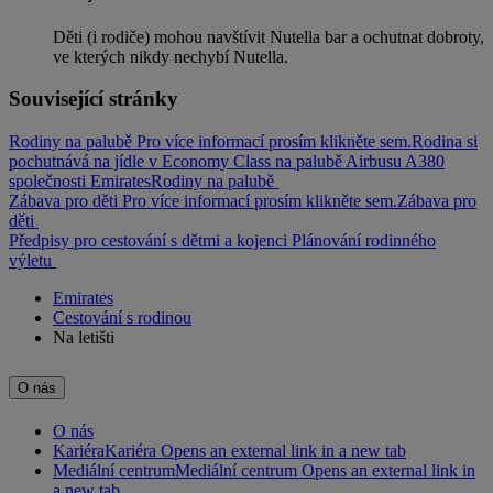
Děti (i rodiče) mohou navštívit Nutella bar a ochutnat dobroty,
ve kterých nikdy nechybí Nutella.
Související stránky
Rodiny na palubě Pro více informací prosím klikněte sem.
Rodina si
pochutnává na jídle v Economy Class na palubě Airbusu A380
společnosti Emirates
Rodiny na palubě
Zábava pro děti Pro více informací prosím klikněte sem.
Zábava pro
děti
Předpisy pro cestování s dětmi a kojenci
Plánování rodinného
výletu
Emirates
Cestování s rodinou
Na letišti
O nás
O nás
Kariéra
Kariéra Opens an external link in a new tab
Mediální centrum
Mediální centrum Opens an external link in
a new tab