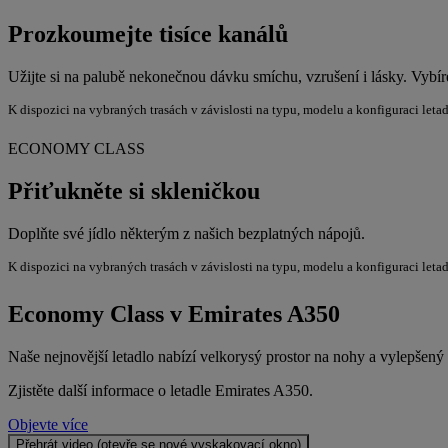
Prozkoumejte tisíce kanálů
Užijte si na palubě nekonečnou dávku smíchu, vzrušení i lásky. Vybíre
K dispozici na vybraných trasách v závislosti na typu, modelu a konfiguraci leta
ECONOMY CLASS
Přiťukněte si skleničkou
Doplňte své jídlo některým z našich bezplatných nápojů.
K dispozici na vybraných trasách v závislosti na typu, modelu a konfiguraci leta
Economy Class v Emirates A350
Naše nejnovější letadlo nabízí velkorysý prostor na nohy a vylepšen
Zjistěte další informace o letadle Emirates A350.
Objevte více
Přehrát video (otevře se nové vyskakovací okno)