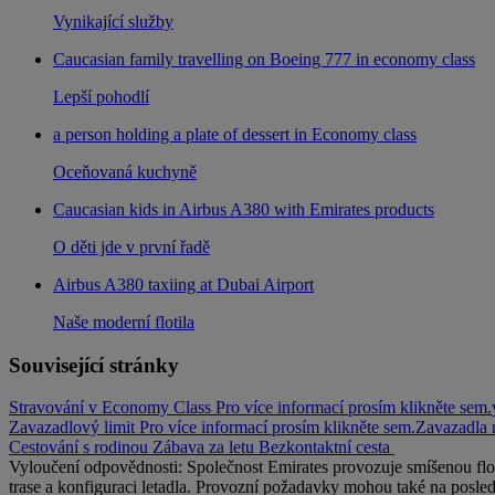
Vynikající služby
Caucasian family travelling on Boeing 777 in economy class
Lepší pohodlí
a person holding a plate of dessert in Economy class
Oceňovaná kuchyně
Caucasian kids in Airbus A380 with Emirates products
O děti jde v první řadě
Airbus A380 taxiing at Dubai Airport
Naše moderní flotila
Související stránky
Stravování v Economy Class Pro více informací prosím klikněte sem.
Zavazadlový limit Pro více informací prosím klikněte sem.
Zavazadla n
Cestování s rodinou
Zábava za letu
Bezkontaktní cesta
Vyloučení odpovědnosti: Společnost Emirates provozuje smíšenou floti
trase a konfiguraci letadla. Provozní požadavky mohou také na posle