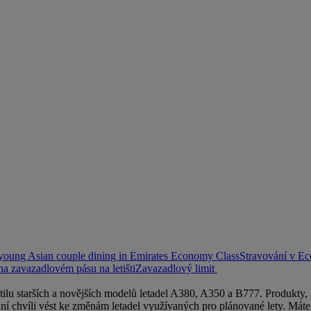
young Asian couple dining in Emirates Economy Class
Stravování v E
a zavazadlovém pásu na letišti
Zavazadlový limit
lu starších a novějších modelů letadel A380, A350 a B777. Produkty, sl
dní chvíli vést ke změnám letadel využívaných pro plánované lety. Mát