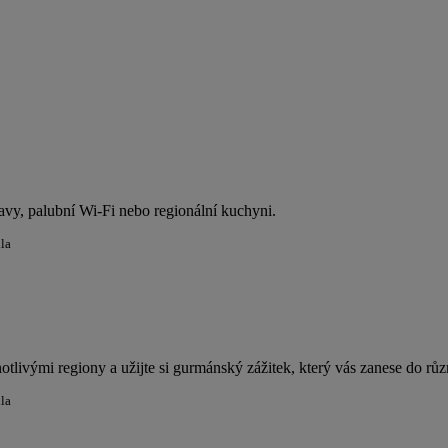
avy, palubní Wi-Fi nebo regionální kuchyni.
dla
otlivými regiony a užijte si gurmánský zážitek, který vás zanese do rů
dla