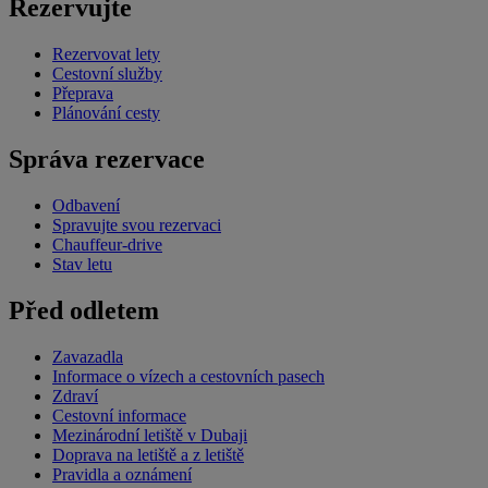
Rezervujte
Rezervovat lety
Cestovní služby
Přeprava
Plánování cesty
Správa rezervace
Odbavení
Spravujte svou rezervaci
Chauffeur-drive
Stav letu
Před odletem
Zavazadla
Informace o vízech a cestovních pasech
Zdraví
Cestovní informace
Mezinárodní letiště v Dubaji
Doprava na letiště a z letiště
Pravidla a oznámení