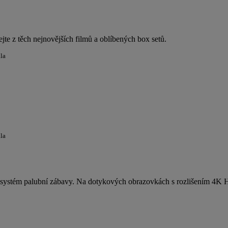
jte z těch nejnovějších filmů a oblíbených box setů.
dla
dla
ý systém palubní zábavy. Na dotykových obrazovkách s rozlišením 4K HD