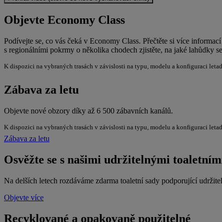
Objevte Economy Class
Podívejte se, co vás čeká v Economy Class. Přečtěte si více informac
s regionálními pokrmy o několika chodech zjistěte, na jaké lahůdky se
K dispozici na vybraných trasách v závislosti na typu, modelu a konfiguraci leta
Zábava za letu
Objevte nové obzory díky až 6 500 zábavních kanálů.
K dispozici na vybraných trasách v závislosti na typu, modelu a konfiguraci leta
Zábava za letu
Osvěžte se s našimi udržitelnými toaletní
Na delších letech rozdáváme zdarma toaletní sady podporující udržitel
Objevte více
Recyklované a opakovaně použitelné