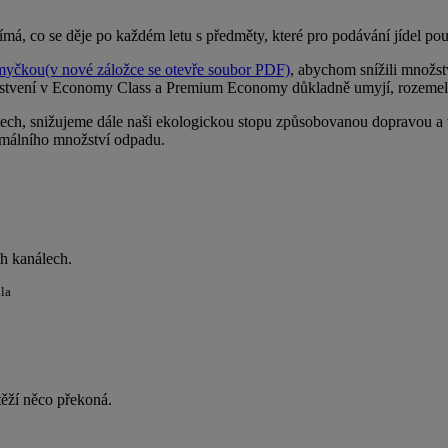
ímá, co se děje po každém letu s předměty, které pro podávání jídel pou
smyčkou
(v nové záložce se otevře soubor PDF)
, abychom snížili množst
občerstvení v Economy Class a Premium Economy důkladně umyjí, rozeme
átech, snižujeme dále naši ekologickou stopu způsobovanou dopravou 
nimálního množství odpadu.
ch kanálech.
dla
těží něco překoná.