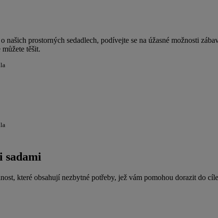
í o našich prostorných sedadlech, podívejte se na úžasné možnosti zába
 můžete těšit.
dla
dla
mi sadami
nost, které obsahují nezbytné potřeby, jež vám pomohou dorazit do cíle