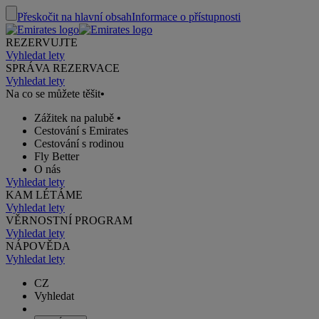
Přeskočit na hlavní obsah
Informace o přístupnosti
REZERVUJTE
Vyhledat lety
SPRÁVA REZERVACE
Vyhledat lety
Na co se můžete těšit
•
Zážitek na palubě
•
Cestování s Emirates
Cestování s rodinou
Fly Better
O nás
Vyhledat lety
KAM LÉTÁME
Vyhledat lety
VĚRNOSTNÍ PROGRAM
Vyhledat lety
NÁPOVĚDA
Vyhledat lety
CZ
Vyhledat