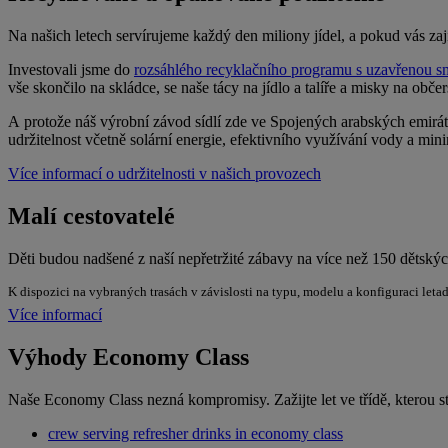
Na našich letech servírujeme každý den miliony jídel, a pokud vás zaj
Investovali jsme do
rozsáhlého recyklačního programu s uzavřenou 
vše skončilo na skládce, se naše tácy na jídlo a talíře a misky na 
A protože náš výrobní závod sídlí zde ve Spojených arabských emir
udržitelnost včetně solární energie, efektivního využívání vody a mi
Více informací o udržitelnosti v našich provozech
Malí cestovatelé
Děti budou nadšené z naší nepřetržité zábavy na více než 150 dětský
K dispozici na vybraných trasách v závislosti na typu, modelu a konfiguraci leta
Více informací
Výhody Economy Class
Naše Economy Class nezná kompromisy. Zažijte let ve třídě, kterou s
crew serving refresher drinks in economy class