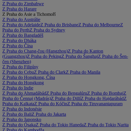
Z Praha do Zimbabwe
Z Praha do Harare
Z Praha do Asie a Tichomoří
Z Praha do Austrálie
Z Praha do Adelaide
Z Praha do Brisbane
Z Praha do Melbourne
Z
Praha do Perth
Z Praha do Sydney
Z Praha do Bangladéš
Z Praha do Dháka
Z Praha do Čína
Z Praha do Chang-čou (Hangzhou)
Z Praha do Kanton
(Guangzhou)
Z Praha do Peking
Z Praha do Šanghaj
Z Praha do Šen-
čen (Shenzhen)
Z Praha do Filipíny
Z Praha do Cebu
Z Praha do Clark
Z Praha do Manila
Z Praha do Hongkong, Čína
Z Praha do Hongkong
Z Praha do Indie
Z Praha do Ahmadábád
Z Praha do Bengalúru
Z Praha do Bombaj
Z
Praha do Čennaj (Madrás)
Z Praha do Dillí
Z Praha do Hajdarábád
Z
Praha do Kalkata
Z Praha do Kóčin
Z Praha do Tiruvanantapuram
Z Praha do Indonésie
Z Praha do Bali
Z Praha do Jakarta
Z Praha do Japonsko
Z Praha do Ósaka
Z Praha do Tokio Haneda
Z Praha do Tokio Narita
Z Praha do Kambodža