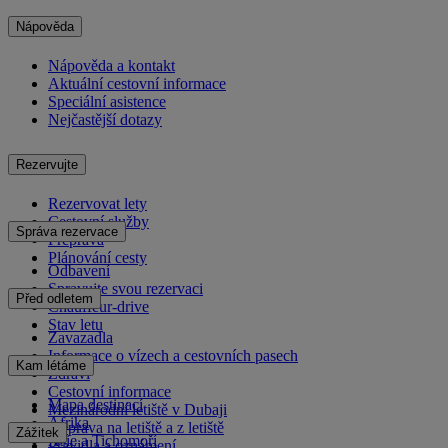
Nápověda
Nápověda a kontakt
Aktuální cestovní informace
Speciální asistence
Nejčastější dotazy
Rezervujte
Rezervovat lety
Cestovní služby
Správa rezervace
Přeprava
Plánování cesty
Odbavení
Spravujte svou rezervaci
Před odletem
Chauffeur-drive
Stav letu
Zavazadla
Informace o vízech a cestovních pasech
Kam létáme
Zdraví
Cestovní informace
Mapa destinací
Mezinárodní letiště v Dubaji
Afrika
Doprava na letiště a z letiště
Zážitek
Asie a Tichomoří
Pravidla a oznámení