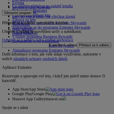
Evropa
Co můžete očekávat na palubě letadla
Severní a Jižní Amerika
Nakupujte u Emirates
Blízký východ
Věrnostní program
Co vás čeká během letu
Lety do všech zemí / na všechna území
Zábava za letu
Přihlaste se k odběru speciálních nabídek
Přihlaste se ke svému účtu Emirates Skywards
Stravování
Zaregistrujte se do programu Emirates Skywards
Naše salónky
Ušetřete s našimi nejnovějšími tarify a nabídkami.
Naši partneři
Dubai Stopover
Výhody programu Business Rewards
Odhlásit se z odběru nebo změnit preference
Zaregistrujte svou společnost
E-mailová adresa
Přihlásit se k odběru
Pravidla programu Emirates Skywards
Aktualizace programu Emirates Skywards
Další informace o tom, jak vaše údaje využíváme, naleznete v
našich
zásadách ochrany osobních údajů
.
Aplikace Emirates
Rezervujte a spravujte své lety, i když jste právě mimo domov či
kancelář.
App Store
App Store
Google Play
Google Play
Huawei App Gallery
huawai os
Spojte se s námi