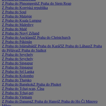
Z Praha do Phnompenh
Z Praha do Siem Reap
Z Praha do Korejská republika
Z Praha do Soul
Z Praha do Malajsie
Z Praha do Kuala Lumpur
Z Praha do Maledivy
Z Praha do Malé
Z Praha do Nový Zéland
Z Praha do Auckland
Z Praha do Christchurch
Z Praha do Pákistán
Z Praha do Islámábád
Z Praha do Karáčí
Z Praha do Láhaur
Z Praha
do Péšávar
Z Praha do Sialkot
Z Praha do Seychely
Z Praha do Seychely
Z Praha do Singapur
Z Praha do Singapur
Z Praha do Srí Lanka
Z Praha do Kolombo
Z Praha do Thajsko
Z Praha do Bangkok
Z Praha do Phuket
Z Praha do Tchaj-wan, Čína
Z Praha do Tchaj-pej
Z Praha do Vietnam
Z Praha do Danang
Z Praha do Hanoj
Z Praha do Ho Či Minovo
Město