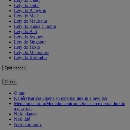
Lety do Hanoj
Lety do Dubaj
Lety do Bangkok
Lety do Malé
Lety do Mauricius
Lety do Kuala Lumpur
Lety do Bali
Lety do Sydney
Lety do Singapur
Lety do Tokio
Lety do Melbourne
Lety do Kolombo
Zpět nahoru
O nás
O nás
Kariéra
Kariéra Opens an external link in a new tab
Mediální centrum
Mediální centrum Opens an external link in
a new tab
Naše planeta
Naši lidé
Naše komunity