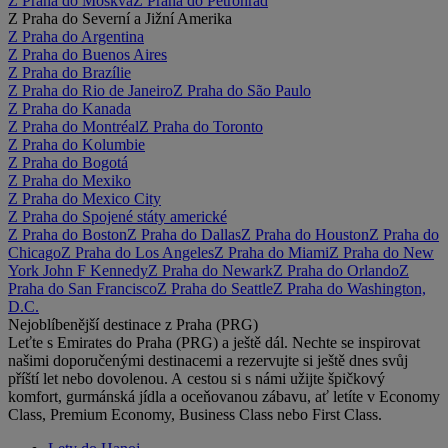
Z Praha do Moskva
Z Praha do Petrohrad
Z Praha do Severní a Jižní Amerika
Z Praha do Argentina
Z Praha do Buenos Aires
Z Praha do Brazílie
Z Praha do Rio de Janeiro
Z Praha do São Paulo
Z Praha do Kanada
Z Praha do Montréal
Z Praha do Toronto
Z Praha do Kolumbie
Z Praha do Bogotá
Z Praha do Mexiko
Z Praha do Mexico City
Z Praha do Spojené státy americké
Z Praha do Boston
Z Praha do Dallas
Z Praha do Houston
Z Praha do
Chicago
Z Praha do Los Angeles
Z Praha do Miami
Z Praha do New
York John F Kennedy
Z Praha do Newark
Z Praha do Orlando
Z
Praha do San Francisco
Z Praha do Seattle
Z Praha do Washington,
D.C.
Nejoblíbenější destinace z Praha (PRG)
Leťte s Emirates do Praha (PRG) a ještě dál. Nechte se inspirovat
našimi doporučenými destinacemi a rezervujte si ještě dnes svůj
příští let nebo dovolenou. A cestou si s námi užijte špičkový
komfort, gurmánská jídla a oceňovanou zábavu, ať letíte v Economy
Class, Premium Economy, Business Class nebo First Class.