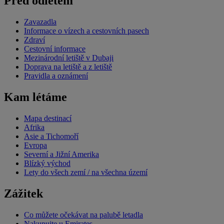
Před odletem
Zavazadla
Informace o vízech a cestovních pasech
Zdraví
Cestovní informace
Mezinárodní letiště v Dubaji
Doprava na letiště a z letiště
Pravidla a oznámení
Kam létáme
Mapa destinací
Afrika
Asie a Tichomoří
Evropa
Severní a Jižní Amerika
Blízký východ
Lety do všech zemí / na všechna území
Zážitek
Co můžete očekávat na palubě letadla
Nakupujte u Emirates