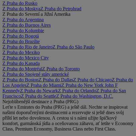
Z Praha do Rusko
Z Praha do Moskva
Z Praha do Petrohrad
Z Praha do Severní a Jižní Amerika
Z Praha do Argentina
Z Praha do Buenos Aires
Z Praha do Kolumbie
Z Praha do Bogotá
Z Praha do Brazílie
Z Praha do Rio de Janeiro
Z Praha do São Paulo
Z Praha do Mexiko
Z Praha do Mexico City
Z Praha do Kanada
Z Praha do Montréal
Z Praha do Toronto
Z Praha do Spojené státy americké
Z Praha do Boston
Z Praha do Dallas
Z Praha do Chicago
Z Praha do
Los Angeles
Z Praha do Miami
Z Praha do New York John F
Kennedy
Z Praha do Newark
Z Praha do Orlando
Z Praha do San
Francisco
Z Praha do Seattle
Z Praha do Washington, D.C.
Nejoblíbenější destinace z Praha (PRG)
Leťte s Emirates do Praha (PRG) a ještě dál. Nechte se inspirovat
našimi doporučenými destinacemi a rezervujte si ještě dnes svůj
příští let nebo dovolenou. A cestou si s námi užijte špičkový
komfort, gurmánská jídla a oceňovanou zábavu, ať letíte v Economy
Class, Premium Economy, Business Class nebo First Class.