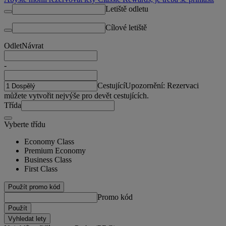
Letiště odletu
Cílové letiště
Odlet
Návrat
-
Cestující
Upozornění: Rezervaci
můžete vytvořit nejvýše pro devět cestujících.
Třída
Vyberte třídu
Economy Class
Premium Economy
Business Class
First Class
Použít promo kód
Promo kód
Použít
Vyhledat lety