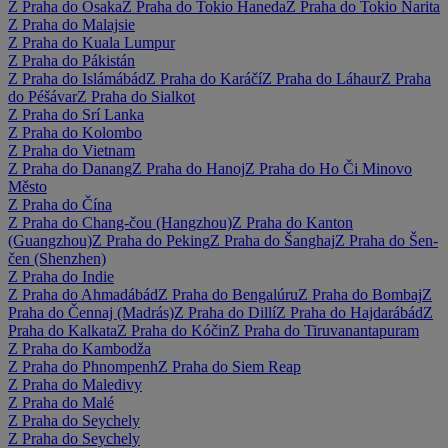
Z Praha do Ósaka
Z Praha do Tokio Haneda
Z Praha do Tokio Narita
Z Praha do Malajsie
Z Praha do Kuala Lumpur
Z Praha do Pákistán
Z Praha do Islámábád
Z Praha do Karáčí
Z Praha do Láhaur
Z Praha
do Péšávar
Z Praha do Sialkot
Z Praha do Srí Lanka
Z Praha do Kolombo
Z Praha do Vietnam
Z Praha do Danang
Z Praha do Hanoj
Z Praha do Ho Či Minovo
Město
Z Praha do Čína
Z Praha do Chang-čou (Hangzhou)
Z Praha do Kanton
(Guangzhou)
Z Praha do Peking
Z Praha do Šanghaj
Z Praha do Šen-
čen (Shenzhen)
Z Praha do Indie
Z Praha do Ahmadábád
Z Praha do Bengalúru
Z Praha do Bombaj
Z
Praha do Čennaj (Madrás)
Z Praha do Dillí
Z Praha do Hajdarábád
Z
Praha do Kalkata
Z Praha do Kóčin
Z Praha do Tiruvanantapuram
Z Praha do Kambodža
Z Praha do Phnompenh
Z Praha do Siem Reap
Z Praha do Maledivy
Z Praha do Malé
Z Praha do Seychely
Z Praha do Seychely