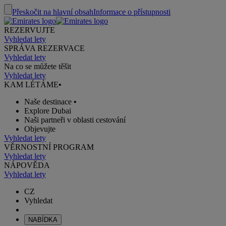
Přeskočit na hlavní obsah
Informace o přístupnosti
REZERVUJTE
Vyhledat lety
SPRÁVA REZERVACE
Vyhledat lety
Na co se můžete těšit
Vyhledat lety
KAM LÉTÁME
•
Naše destinace
•
Explore Dubai
Naši partneři v oblasti cestování
Objevujte
Vyhledat lety
VĚRNOSTNÍ PROGRAM
Vyhledat lety
NÁPOVĚDA
Vyhledat lety
CZ
Vyhledat
NABÍDKA