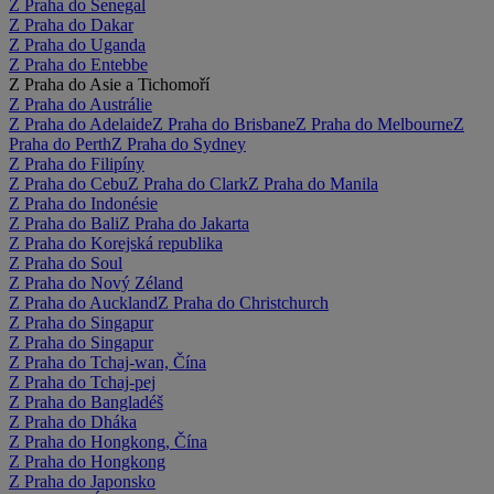
Z Praha do Senegal
Z Praha do Dakar
Z Praha do Uganda
Z Praha do Entebbe
Z Praha do Asie a Tichomoří
Z Praha do Austrálie
Z Praha do Adelaide
Z Praha do Brisbane
Z Praha do Melbourne
Z
Praha do Perth
Z Praha do Sydney
Z Praha do Filipíny
Z Praha do Cebu
Z Praha do Clark
Z Praha do Manila
Z Praha do Indonésie
Z Praha do Bali
Z Praha do Jakarta
Z Praha do Korejská republika
Z Praha do Soul
Z Praha do Nový Zéland
Z Praha do Auckland
Z Praha do Christchurch
Z Praha do Singapur
Z Praha do Singapur
Z Praha do Tchaj-wan, Čína
Z Praha do Tchaj-pej
Z Praha do Bangladéš
Z Praha do Dháka
Z Praha do Hongkong, Čína
Z Praha do Hongkong
Z Praha do Japonsko