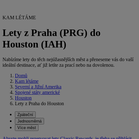
KAM LÉTÁME
Lety z Praha (PRG) do
Houston (IAH)
Nabízíme lety do těch nejúžasnějších měst a přeneseme vás do vaší
ideální destinace, ať již letíte za prací nebo na dovolenou.
Domů
Kam létáme
Severní a Jižní Amerika
Spojené státy americké
Houston
Lety z Praha do Houston
Zpáteční
Jednosměrná
Více měst
Abyste mohli rezervovat lety Classic Rewards, je třeba se přihlásit