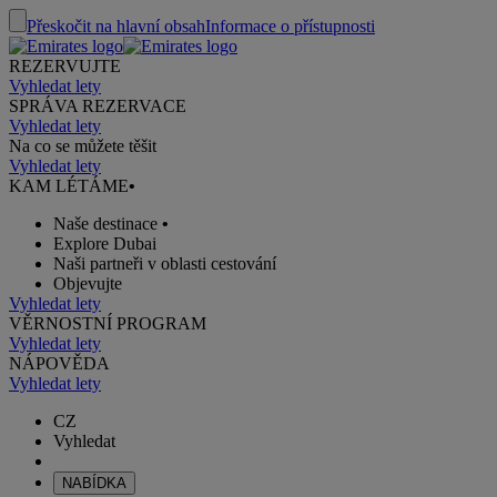
Přeskočit na hlavní obsah
Informace o přístupnosti
REZERVUJTE
Vyhledat lety
SPRÁVA REZERVACE
Vyhledat lety
Na co se můžete těšit
Vyhledat lety
KAM LÉTÁME
•
Naše destinace
•
Explore Dubai
Naši partneři v oblasti cestování
Objevujte
Vyhledat lety
VĚRNOSTNÍ PROGRAM
Vyhledat lety
NÁPOVĚDA
Vyhledat lety
CZ
Vyhledat
NABÍDKA