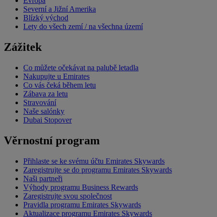
Evropa
Severní a Jižní Amerika
Blízký východ
Lety do všech zemí / na všechna území
Zážitek
Co můžete očekávat na palubě letadla
Nakupujte u Emirates
Co vás čeká během letu
Zábava za letu
Stravování
Naše salónky
Dubai Stopover
Věrnostní program
Přihlaste se ke svému účtu Emirates Skywards
Zaregistrujte se do programu Emirates Skywards
Naši partneři
Výhody programu Business Rewards
Zaregistrujte svou společnost
Pravidla programu Emirates Skywards
Aktualizace programu Emirates Skywards