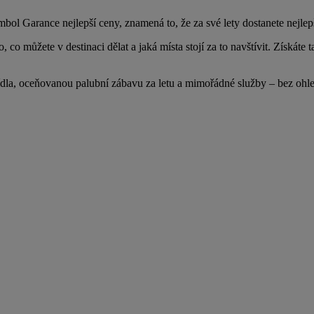
bol Garance nejlepší ceny, znamená to, že za své lety dostanete nejlep
o můžete v destinaci dělat a jaká místa stojí za to navštívit. Získáte tak
ídla, oceňovanou palubní zábavu za letu a mimořádné služby – bez ohledu