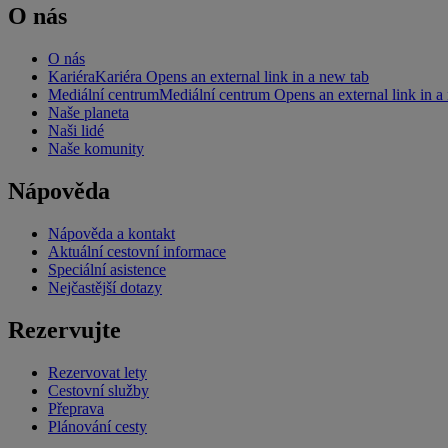
O nás
O nás
Kariéra
Kariéra Opens an external link in a new tab
Mediální centrum
Mediální centrum Opens an external link in a
Naše planeta
Naši lidé
Naše komunity
Nápověda
Nápověda a kontakt
Aktuální cestovní informace
Speciální asistence
Nejčastější dotazy
Rezervujte
Rezervovat lety
Cestovní služby
Přeprava
Plánování cesty