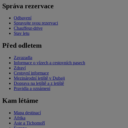
Správa rezervace
Odbavení
Spravujte svou rezervaci
Chauffeur-drive
Stav letu
Před odletem
Zavazadla
Informace o vízech a cestovních pasech
Zdraví
Cestovní informace
Mezinárodní letiště v Dubaji
Doprava na letiště a z letiště
Pravidla a oznámení
Kam létáme
Mapa destinací
Afrika
Asie a Tichomoří