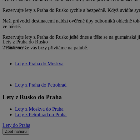
Rezervujte lety z Praha do Rusko rychle a bezpečně. Když uvidíte sym
Naši průvodci destinacemi nabízí ověřené tipy odborníků ohledně toho, c
ve městě.
Rezervujte lety z Praha do Rusko ještě dnes a těšte se na gurmánská j
Lety z Praha do Rusko
2 destinace
Těšíme se, že vás brzy přivítáme na palubě.
Lety z Praha do Moskva
Lety z Praha do Petrohrad
Lety z Rusko do Praha
Lety z Moskva do Praha
Lety z Petrohrad do Praha
Lety do Praha
Zpět nahoru