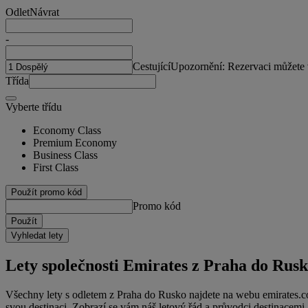
Odlet
Návrat
-
Cestující
Upozornění: Rezervaci můžete vy
Třída
Vyberte třídu
Economy Class
Premium Economy
Business Class
First Class
Použít promo kód
Promo kód
Použít
Vyhledat lety
Lety společnosti Emirates z Praha do Rus
Všechny lety s odletem z Praha do Rusko najdete na webu emirates.co
svou destinaci. Zobrazí se vám náš letový řád a průvodci destinacemi.