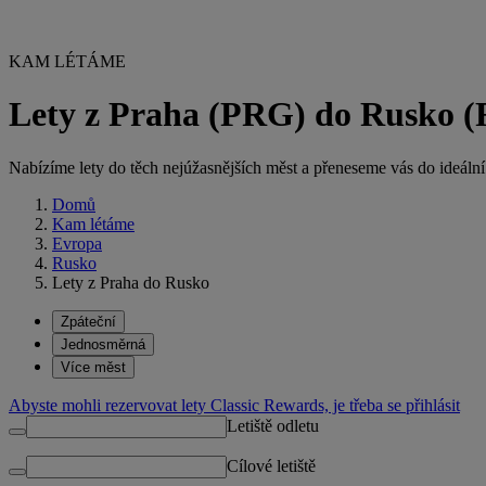
KAM LÉTÁME
Lety z Praha (PRG) do Rusko 
Nabízíme lety do těch nejúžasnějších měst a přeneseme vás do ideální d
Domů
Kam létáme
Evropa
Rusko
Lety z Praha do Rusko
Zpáteční
Jednosměrná
Více měst
Abyste mohli rezervovat lety Classic Rewards, je třeba se přihlásit
Letiště odletu
Cílové letiště