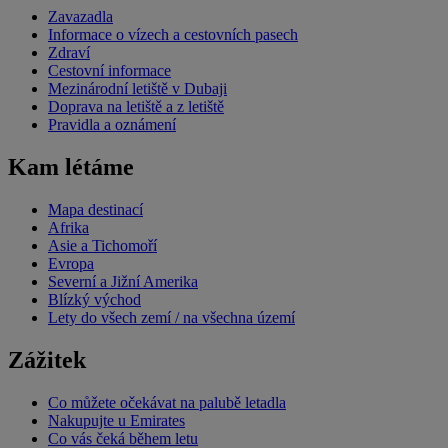
Zavazadla
Informace o vízech a cestovních pasech
Zdraví
Cestovní informace
Mezinárodní letiště v Dubaji
Doprava na letiště a z letiště
Pravidla a oznámení
Kam létáme
Mapa destinací
Afrika
Asie a Tichomoří
Evropa
Severní a Jižní Amerika
Blízký východ
Lety do všech zemí / na všechna území
Zážitek
Co můžete očekávat na palubě letadla
Nakupujte u Emirates
Co vás čeká během letu