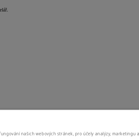
elář.
fungování našich webových stránek, pro účely analýzy, marketingu 