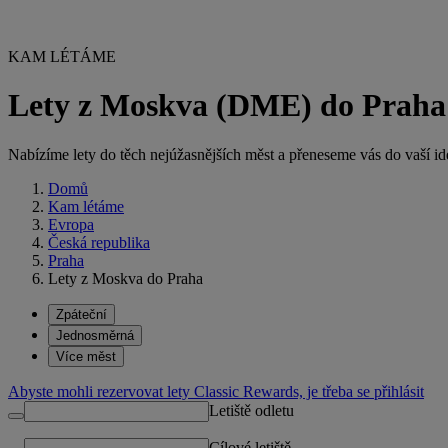
KAM LÉTÁME
Lety z Moskva (DME) do Prah
Nabízíme lety do těch nejúžasnějších měst a přeneseme vás do vaší ideá
Domů
Kam létáme
Evropa
Česká republika
Praha
Lety z Moskva do Praha
Zpáteční
Jednosměrná
Více měst
Abyste mohli rezervovat lety Classic Rewards, je třeba se přihlásit
Letiště odletu
Cílové letiště