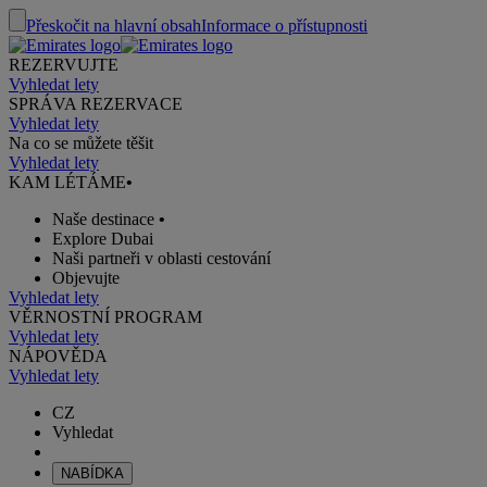
Přeskočit na hlavní obsah
Informace o přístupnosti
REZERVUJTE
Vyhledat lety
SPRÁVA REZERVACE
Vyhledat lety
Na co se můžete těšit
Vyhledat lety
KAM LÉTÁME
•
Naše destinace
•
Explore Dubai
Naši partneři v oblasti cestování
Objevujte
Vyhledat lety
VĚRNOSTNÍ PROGRAM
Vyhledat lety
NÁPOVĚDA
Vyhledat lety
CZ
Vyhledat
NABÍDKA