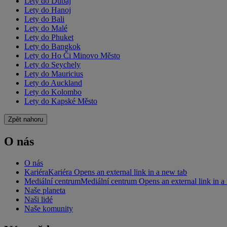
Lety do Dubaj
Lety do Hanoj
Lety do Bali
Lety do Malé
Lety do Phuket
Lety do Bangkok
Lety do Ho Či Minovo Město
Lety do Seychely
Lety do Mauricius
Lety do Auckland
Lety do Kolombo
Lety do Kapské Město
Zpět nahoru
O nás
O nás
Kariéra
Kariéra Opens an external link in a new tab
Mediální centrum
Mediální centrum Opens an external link in a
Naše planeta
Naši lidé
Naše komunity