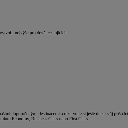
tvořit nejvýše pro devět cestujících.
šimi doporučenými destinacemi a rezervujte si ještě dnes svůj příští le
emium Economy, Business Class nebo First Class.