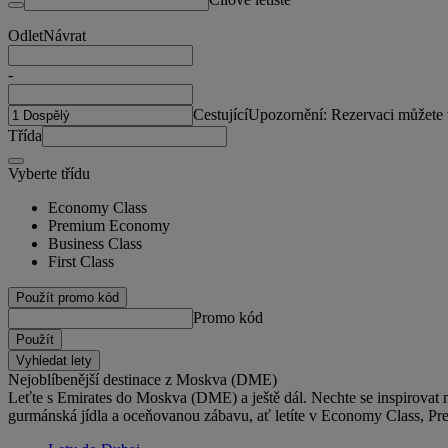
Odlet
Návrat
-
Cestující
Upozornění: Rezervaci můžete vy
Třída
Vyberte třídu
Economy Class
Premium Economy
Business Class
First Class
Použít promo kód
Promo kód
Použít
Vyhledat lety
Nejoblíbenější destinace z Moskva (DME)
Leťte s Emirates do Moskva (DME) a ještě dál. Nechte se inspirovat na
gurmánská jídla a oceňovanou zábavu, ať letíte v Economy Class, Pr