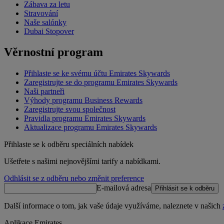
Zábava za letu
Stravování
Naše salónky
Dubai Stopover
Věrnostní program
Přihlaste se ke svému účtu Emirates Skywards
Zaregistrujte se do programu Emirates Skywards
Naši partneři
Výhody programu Business Rewards
Zaregistrujte svou společnost
Pravidla programu Emirates Skywards
Aktualizace programu Emirates Skywards
Přihlaste se k odběru speciálních nabídek
Ušetřete s našimi nejnovějšími tarify a nabídkami.
Odhlásit se z odběru nebo změnit preference
E-mailová adresa
Přihlásit se k odběru
Další informace o tom, jak vaše údaje využíváme, naleznete v našich
Aplikace Emirates