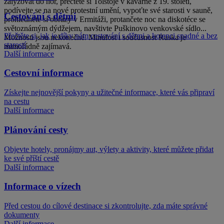
zalyžovat do hor, přečtěte si Tolstoje v kavárně z 19. století,
podívejte se na nové protestní umění, vypoťte své starosti v sauně,
Cestování s dětmi
prohlédněte si obrazy v Ermitáži, protančete noc na diskotéce se
světoznámým dýdžejem, navštivte Puškinovo venkovské sídlo...
Přečtěte si, jak je díky nám cestování s dětmi a kojenci snadné a bez
Možnosti jsou nekonečné. Minulost i současnost Ruska je
starostí
mimořádně zajímavá.
Další informace
Cestovní informace
Získejte nejnovější pokyny a užitečné informace, které vás připraví
na cestu
Další informace
Plánování cesty
Objevte hotely, pronájmy aut, výlety a aktivity, které můžete přidat
ke své příští cestě
Další informace
Informace o vízech
Před cestou do cílové destinace si zkontrolujte, zda máte správné
dokumenty
Další informace