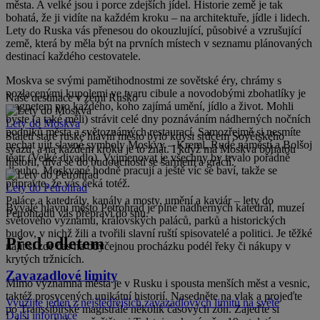
města. A velké jsou i porce zdejších jídel. Historie země je tak
bohatá, že ji vidíte na každém kroku – na architektuře, jídle i lidech.
Lety do Ruska vás přenesou do okouzlující, působivé a vzrušující
země, která by měla být na prvních místech v seznamu plánovaných
destinací každého cestovatele.
Moskva se svými pamětihodnostmi ze sovětské éry, chrámy s
pozlacenými kupolemi ve tvaru cibule a novodobými zbohatlíky je
Naše destinace v zemi Rusko
magnetem pro každého, koho zajímá umění, jídlo a život. Mohli
byste (a také měli) strávit celé dny poznáváním nádherných nočních
Lety do Moskva
podniků města a světoznámých restaurací. Samozřejmě si nesmíte
Staletí staré ruské hlavní město bylo kdysi srdcem Sovětského
nechat ujít slavné symboly Moskvy – Kreml, Rudé náměstí a Bolšoj
svazu, a na každém kroku je to znát. I když má Moskva bohatou
těatr (Velké divadlo). Vyjmenovat je všechny by trvalo pořádně
historii, dívá se do budoucnosti se šarmem a grácií.
dlouho. Moskvané hodně pracují a ještě víc se baví, takže se
připravte, že vás čeká totéž.
Lety do Petrohrad
Paláce a katedrály, kanály a mosty, umění a kaviár – lety do
Bývalé hlavní město Petrohrad je plné nádherných katedrál, muzeí
Petrohradu vás přepraví do snu.
světového významu, královských paláců, parků a historických
budov, v nichž žili a tvořili slavní ruští spisovatelé a politici. Je těžké
Před odletem
najít si zde čas na obyčejnou procházku podél řeky či nákupy v
krytých tržnicích.
Zavazadlové limity
Mimo významná města je v Rusku i spousta menších měst a vesnic,
taktéž prosycených unikátní historií. Nasedněte na vlak a projeďte
Využijte jeden z nejštědřejších zavazadlových limitů na světě
po Transsibiřské magistrále několik časových zón. Zajeďte si
Další informace