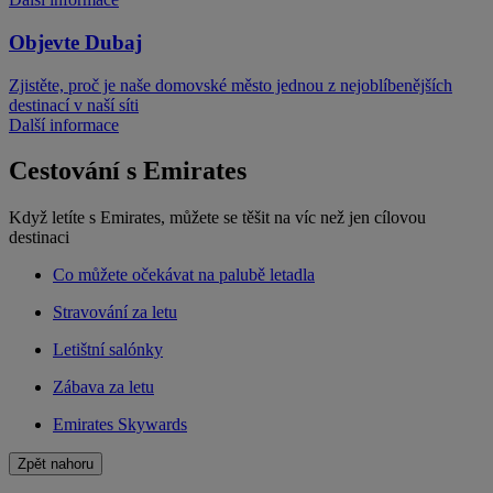
Objevte Dubaj
Zjistěte, proč je naše domovské město jednou z nejoblíbenějších
destinací v naší síti
Další informace
Cestování s Emirates
Když letíte s Emirates, můžete se těšit na víc než jen cílovou
destinaci
Co můžete očekávat na palubě letadla
Stravování za letu
Letištní salónky
Zábava za letu
Emirates Skywards
Zpět nahoru