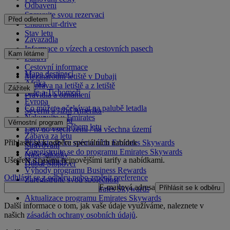
Odbavení
Spravujte svou rezervaci
Před odletem
Chauffeur-drive
Stav letu
Zavazadla
Informace o vízech a cestovních pasech
Kam létáme
Zdraví
Cestovní informace
Mapa destinací
Mezinárodní letiště v Dubaji
Afrika
Doprava na letiště a z letiště
Zážitek
Asie a Tichomoří
Pravidla a oznámení
Evropa
Co můžete očekávat na palubě letadla
Severní a Jižní Amerika
Nakupujte u Emirates
Blízký východ
Věrnostní program
Co vás čeká během letu
Lety do všech zemí / na všechna území
Zábava za letu
Přihlaste se k odběru speciálních nabídek
Přihlaste se ke svému účtu Emirates Skywards
Stravování
Zaregistrujte se do programu Emirates Skywards
Naše salónky
Ušetřete s našimi nejnovějšími tarify a nabídkami.
Naši partneři
Dubai Stopover
Výhody programu Business Rewards
Odhlásit se z odběru nebo změnit preference
Zaregistrujte svou společnost
E-mailová adresa
Přihlásit se k odběru
Pravidla programu Emirates Skywards
Aktualizace programu Emirates Skywards
Další informace o tom, jak vaše údaje využíváme, naleznete v
našich
zásadách ochrany osobních údajů
.