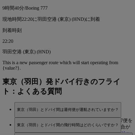
9時間
40分
/
Boeing 777
現地時間22:20に羽田空港 (東京) (HND)に到着
到着時刻
22:20
羽田空港 (東京) (HND)
This is a new passenger route which will start operating from
{value?}.
東京（羽田）発ドバイ行きのフライ
ト：よくある質問
東京（羽田）とドバイ間は週何便が運航されていますか？
現在、エミレーツは東京（羽田）とドバイ間は週7便を
東京（羽田）とドバイ間の飛行時間はどのくらいですか？
運航しています。便数はシーズンにより異なる場合が
あるため、ご旅行をご計画の際は
フライト・スケジュ