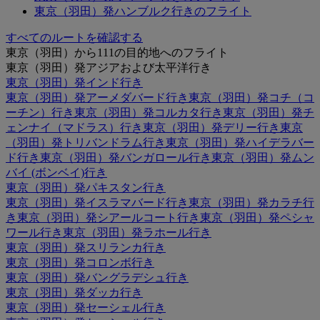
東京（羽田）発ハンブルク行きのフライト
すべてのルートを確認する
東京（羽田）から111の目的地へのフライト
東京（羽田）発アジアおよび太平洋行き
東京（羽田）発インド行き
東京（羽田）発アーメダバード行き
東京（羽田）発コチ（コ
ーチン）行き
東京（羽田）発コルカタ行き
東京（羽田）発チ
ェンナイ（マドラス）行き
東京（羽田）発デリー行き
東京
（羽田）発トリバンドラム行き
東京（羽田）発ハイデラバー
ド行き
東京（羽田）発バンガロール行き
東京（羽田）発ムン
バイ (ボンベイ)行き
東京（羽田）発パキスタン行き
東京（羽田）発イスラマバード行き
東京（羽田）発カラチ行
き
東京（羽田）発シアールコート行き
東京（羽田）発ペシャ
ワール行き
東京（羽田）発ラホール行き
東京（羽田）発スリランカ行き
東京（羽田）発コロンボ行き
東京（羽田）発バングラデシュ行き
東京（羽田）発ダッカ行き
東京（羽田）発セーシェル行き