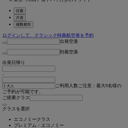
往復
片道
複数都市
ログインして、クラシック特典航空券を予約
出発空港
到着空港
出発日
帰り
-
ご利用人数
ご注意：最大9名様の
ご予約が可能です。
ご搭乗クラス
クラスを選択
エコノミークラス
プレミアム・エコノミー