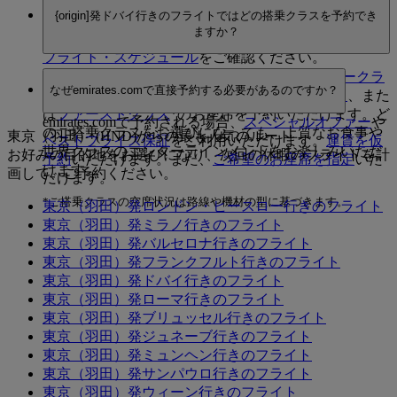
東京（羽田）とドバイ間の飛行時間は10時間35分で
ール
をご確認ください。
{origin]発ドバイ行きのフライトではどの搭乗クラスを予約でき
す。飛行時間は特定のフライト、曜日またはシーズン
ますか？
により異なる場合があるため、ご旅行をご計画の際は
フライト・スケジュール
をご確認ください。
{origin]発ドバイ行きのフライトでは、
エコノミークラ
なぜemirates.comで直接予約する必要があるのですか？
ス
、
プレミアム・エコノミー
*
、
ビジネスクラス
、また
は
ファーストクラス
*
のお座席を予約いただけます。ど
emirates.comで予約される場合、
スペシャルオファー
や
のご搭乗クラスをお選びになっても、上質なお食事や
東京（羽田） (HND)からの最も人気のルート
ベストプライス保証
をご利用いただけます。
運賃を仮
世界クラスのエンターテインメントをお楽しみいただ
お好みの目的地をお選びになり、次回の休暇のフライトを計
予約
いただけます。また、
ご希望のお座席を指定
いた
けます。
画して、ご予約ください。
だけます。
*ご搭乗クラスの空席状況は路線や機材の型に基づきます。
東京（羽田）発ロンドン・ヒースロー行きのフライト
東京（羽田）発ミラノ行きのフライト
東京（羽田）発バルセロナ行きのフライト
東京（羽田）発フランクフルト行きのフライト
東京（羽田）発ドバイ行きのフライト
東京（羽田）発ローマ行きのフライト
東京（羽田）発ブリュッセル行きのフライト
東京（羽田）発ジュネーブ行きのフライト
東京（羽田）発ミュンヘン行きのフライト
東京（羽田）発サンパウロ行きのフライト
東京（羽田）発ウィーン行きのフライト