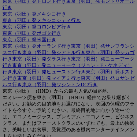
東京（羽田）発トロント行き
東京（羽田）発モントリオール
行き
東京（羽田）発メキシコ行き
東京（羽田）発メキシコシティ行き
東京（羽田）発コロンビア行き
東京（羽田）発ボゴタ行き
東京（羽田）発米国行き
東京（羽田）発オーランド行き
東京（羽田）発サンフランシ
スコ行き
東京（羽田）発シアトル行き
東京（羽田）発シカゴ
行き
東京（羽田）発ダラス行き
東京（羽田）発ニューアーク
行き
東京（羽田）発ニューヨーク（ジョン・F・ケネディ）
行き
東京（羽田）発ヒューストン行き
東京（羽田）発ボスト
ン行き
東京（羽田）発マイアミ行き
東京（羽田）発ロサンゼ
ルス行き
東京（羽田）発ワシントンDC行き
東京（羽田） （HND）からの最も人気の目的地
エミレーツ便を東京（羽田）（HND）経由でお乗り継ぎく
ださい。お勧めの目的地をお選びになり、次回の休暇のフラ
イトを今すぐご予約ください。最終目的地に向かう途中で
は、エコノミークラス、プレミアム・エコノミー、ビジネス
クラス、またはファーストクラスのいずれでも、最上の快適
さ、美味しいお食事、受賞歴のある機内エンターテインメン
トをお楽しみください。