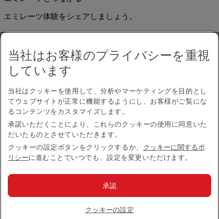
エミレーツ体験をシェアしましょう。
当社はお客様のプライバシーを重視
しています
当社はクッキーを使用して、分析やマーケティングを目的とし
てウェブサイトが正常に機能するようにし、お客様がご覧にな
アクセシビリティ
るコンテンツをカスタマイズします。
お問い合わせ
承諾いただくことにより、これらのクッキーの使用に同意いた
プライバシーポリシー
だいたものとさせていただきます。
規約条件
クッキーに関するポリシー
クッキーの設定ボタンをクリックするか、
クッキーに関するポ
サイバーセキュリティ
リシー
に進むことでいつでも、設定を変更いただけます。
燃油サーチャージ
英国現代奴隷法に係る声明
承認
サイトマップ
© 2026 The Emirates Group.All Rights Reserved.
クッキーの設定