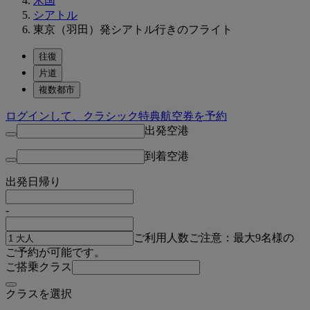
米国
シアトル
東京（羽田）発シアトル行きのフライト
往復
片道
複数都市
ログインして、クラシック特典航空券を予約
出発空港
到着空港
出発日
帰り
-
ご利用人数
ご注意：最大9名様の
ご予約が可能です。
ご搭乗クラス
クラスを選択