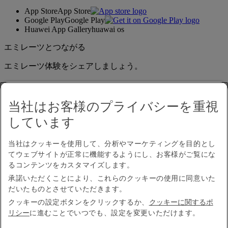
App Store
App Store
Google Play
Google Play
Huawei App Gallery
huawai os
エミレーツとつながる
エミレーツ体験をシェアしましょう。
当社はお客様のプライバシーを重視
しています
当社はクッキーを使用して、分析やマーケティングを目的とし
てウェブサイトが正常に機能するようにし、お客様がご覧にな
アクセシビリティ
るコンテンツをカスタマイズします。
お問い合わせ
承諾いただくことにより、これらのクッキーの使用に同意いた
プライバシーポリシー
だいたものとさせていただきます。
規約条件
クッキーに関するポリシー
クッキーの設定ボタンをクリックするか、
クッキーに関するポ
サイバーセキュリティ
リシー
に進むことでいつでも、設定を変更いただけます。
燃油サーチャージ