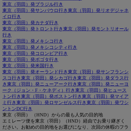
東京（羽田）発ブラジル行き
東京（羽田）発サンパウロ行き
東京（羽田）発リオデジャネ
イロ行き
東京（羽田）発カナダ行き
東京（羽田）発トロント行き
東京（羽田）発モントリオール
行き
東京（羽田）発メキシコ行き
東京（羽田）発メキシコシティ行き
東京（羽田）発コロンビア行き
東京（羽田）発ボゴタ行き
東京（羽田）発米国行き
東京（羽田）発オーランド行き
東京（羽田）発サンフランシ
スコ行き
東京（羽田）発シカゴ行き
東京（羽田）発ダラス行
き
東京（羽田）発ニューアーク行き
東京（羽田）発ニューヨ
ーク（ジョン・F・ケネディ）行き
東京（羽田）発ヒュース
トン行き
東京（羽田）発ボストン行き
東京（羽田）発マイア
ミ行き
東京（羽田）発ロサンゼルス行き
東京（羽田）発ワシ
ントンDC行き
東京（羽田） （HND）からの最も人気の目的地
エミレーツ便を東京（羽田）（HND）経由でお乗り継ぎく
ださい。お勧めの目的地をお選びになり、次回の休暇のフラ