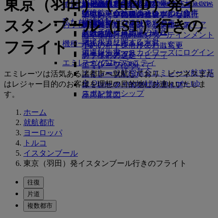
東京（羽田）（ HND）発イ
レンタカー予約
ビジネスクラスのお食事
採用
採用 Opens an external link in a new
Skywards Exclusives
Skywards Exclusives
エミレーツでショッピング
特別なお手伝い
幼児の手荷物許容量
シェムリアップ
エミレーツ・ビジネスリワーズ
tab
Opens an external link in a new tab
提携航空会社
プレミアム・エコノミーのお食事
エミレーツ免税品コレクション
子供および幼児のお食事
エミレーツのアクセシブルな旅行
エミレーツの機内体験
スタンブール（IST）行きの
私たちの地球
提携会社
空港駐車場
エコノミークラスのお食事
空港駐車場 Opens an
お子様の楽しみ
エミレーツ・オフィシャル・ストア
特別支援サービスとリクエスト
ツールとリソース
サステナビリティの実践
スカイワーズ鉄道
external link in a new tab
お飲み物
お子様向け機内エンターテインメント
モバイルとEmiratesアプリ
環境保護に関する方針
マイルカリキュレータ
フライト
機種一覧
小さいお子様向けのおもちゃ
予約のキャンセルまたは変更
環境報告書
エミレーツ・スカイワーズにログイン
ボーイング777
お子様のアクティビティ
フライトの遅延
エミレーツのコミュニティ
スカイワーズ+
エミレーツA380
エミレーツについて
エミレーツ航空基金
エミレーツ航空基
エミレーツは活気ある諸都市へ就航しており、ビジネスまた
エミレーツA350
金 Opens an external link in a new tab
はレジャー目的のお客様を理想の目的地にお連れいたしま
エミレーツ・エグゼクティブ
スポンサーシップ
す。
座席配置図
ホーム
就航都市
ヨーロッパ
トルコ
イスタンブール
東京（羽田）発イスタンブール行きのフライト
往復
片道
複数都市