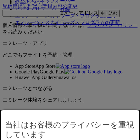
ドバイ・ストップオーバー
特典について
配信停止またはご登録内容の変更
ビジネスリワーズに登録
Eメールアドレス
申し込む
エミレーツ・スカイワーズ・プログラム規約
エミレーツ・スカイワーズ・プログラムの更新
個人情報の取り扱いに関する詳細は、
プライバシーポリシー
をお読みください。
エミレーツ・アプリ
どこでもフライトを予約・管理。
App Store
App Store
Google Play
Google Play
Huawei App Gallery
huawai os
エミレーツとつながる
エミレーツ体験をシェアしましょう。
当社はお客様のプライバシーを重視
しています