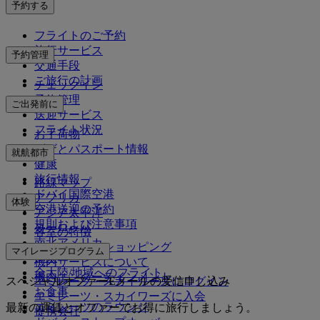
予約する
フライトのご予約
旅行サービス
予約管理
交通手段
ご旅行の計画
チェックイン
予約管理
ご出発前に
送迎サービス
フライト状況
お手荷物
ビザとパスポート情報
就航都市
健康
旅行情報
路線マップ
ドバイ国際空港
アフリカ
体験
空港送迎の予約
アジア太平洋
規則および注意事項
ヨーロッパ
客室の特徴
南北アメリカ
エミレーツでショッピング
マイレージプログラム
中東
機内サービスについて
全大陸/地域へのフライト
機内エンターテインメント
スペシャルオファーEメールの受信申し込み
エミレーツ・スカイワーズにログイン
お食事
エミレーツ・スカイワーズに入会
エミレーツのラウンジ
最新の運賃とオファーでお得に旅行しましょう。
提携会社