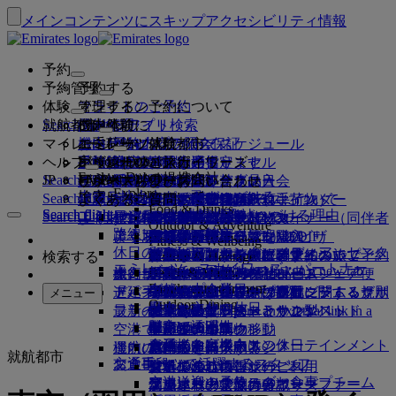
メインコンテンツにスキップ
アクセシビリティ情報
予約
予約管理
予約する
体験
フライトのご予約
オンライン予約について
管理する
Search flight
就航都市
Emiratesアプリ
予約管理
ご出発前に
機内体験
フライト検索
マイレージ
ご出発前に
お手荷物
機内サービスについて
エミレーツ体験
エミレーツ就航都市
ベストプライス保証
予約内容の照会
フライト・スケジュール
Explore Dubai
ヘルプ
手荷物情報
ビザおよびパスポート
ご旅行はここから始まります
家族連れのご旅行
目的地
エミレーツ・スカイワーズ
旅行情報
客室の特徴
お得な運賃
事前座席指定
ご予約のキャンセル
Explore Dubai
エミレーツの提携会社
Search flight
JP
Fly Better
ビザの要件をご確認ください
ご家族でのご旅行
エミレーツ・スカイワーズに入会
ビジネスリワーズ
サポートおよびお問い合わせ
Emiratesアプリ
手荷物情報
エミレーツ体験
就航都市
スペシャルオファー
予約の変更
機内持込み禁止品目
ファーストクラス
Explore
ワンランク上を、飛びつづける。
エミレーツについて
上空と地上のパートナー
検索
Search flight
ビジネスリワーズに登録
サポートおよびお問い合わせ
よくあるご質問
ビザとパスポート情報
家族旅行のプランを練る
エミレーツ・スカイワーズについて
ベストプライス・ファインダー
座席の事前指定
規約および注意事項
受託手荷物（預入れ手荷物）
ビジネスクラス
送迎サービス
アジア太平洋
Food & Drinks
Search flight
Search flight
エミレーツについて
エミレーツの目的地を見る
ワンランク上を、飛びつづける理由
エミレーツの提携会社
Search flight
よくある質問
ご旅行の計画
旅行中の健康アドバイス
ビジネスリワーズについて
サポートおよびお問い合わせ
アップグレード
機内持ち込み手荷物
米国渡航認証
プレミアム・エコノミー
エミレーツのサービス
アナカンパニード・マイナー（同伴者
北・中央・南アメリカ
会員ティア
Outdoor & Adventure
エミレーツ・ストーリー
路線マップ
カンタス航空
アラブ首長国連邦（UAE）のビザ
よくある質問
ホテルの予約
送迎サービスの管理
医療情報フォーム（MEDIF）
追加手荷物許容量を購入
エコノミークラス
季節の行事
のないお子様）
アフリカ
フライドバイ
ビジネスリワーズに登録
変更またはキャンセル
Fitness & Wellbeing
flydubai
休日のアイデア
メディア・センター
メディア・センタ
ツアーとアクティビティ
アクセシブルな旅行の予約
お食事に関する情報
追加の受託手荷物許容量について
快適な機内
非接触（コンタクトレス）の旅
妊娠中
ヨーロッパ
キャッシュ+マイル
ビジネスリワーズにログイン
ビザとパスポートに関するヘルプ
お近くのエミレーツオフィスでご予約
検索する
Culture & Heritage
エミレーツ・スカイワーズ・パートナー
ー Opens an external link in a new tab
ビーチの目的地
Beach & Marine
旅行サービス
オンライン・チェックイン
機内エンターテインメント
エミレーツのラウンジ
UAEへの持込み禁止品目
ドバイでの手荷物サービス
手荷物許容量
中東
デジタル会員カード
特典
フィードバックとクレーム
当社ネットワークとコードシェア便
Family entertainment
グループ企業
自然の中の休日
ドバイ国際空港
遅延手荷物または破損手荷物
ディスカバー・ドバイ
ミート＆グリートの手配
チェックイン・オプション
iceの最新コンテンツ
ファーストクラス・ラウンジ
子供および幼児向け運賃に関する規則
マイ・ファミリー・プログラム
プログラム内容
手荷物の紛失または盗難に関するサポ
その他のエミレーツ商品
ミート＆グリ
メニュー
Outdoor Dining
安全
歴史と文化の休日
ice TV Live
フライト状況
最新の目的地
ートの手配 Opens an external link in a
エミレーツ・ターミナル3
ビジネスクラス・ラウンジ
チャイルドシートとかご型ベッド
マイルのご利用
よくある質問
ート
特別支援サービスとリクエスト
機内Wi-Fi
財務の透明性
都市での滞在
new tab
空港で
ターミナル間の移動
世界各地のラウンジ
ヘルシンキ
マイルの申請
ドバイ・コネクト
手荷物と遺失物
ドバイ・コネクト
お子様向け機内エンターテインメント
責任あるビジネス
食通のお客様向けの休日
機内にて
運航の変更
空港送迎の予約
パートナーラウンジ
杭州
マイルを購入する
旅行の準備
就航都市
交通手段
お食事
エミレーツで活躍するスタッフ
シャトルバス・サービス
有料でのラウンジのご利用
お子様連れのご旅行
ダナン
マイルのご獲得
最近の渡航情報
空港で
空港送迎の予約
ファーストクラスのお食事
エミレーツのリーダーシップチーム
マルハバ・ラウンジ
幼児連れのご旅行
深圳
スカイワーズ・スカイサーファー
フライトの状況の確認
エミレーツ・スカイワーズ