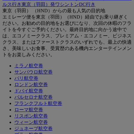
ルス行き
東京（羽田）発ワシントンDC行き
東京（羽田） （HND）からの最も人気の目的地
エミレーツ便を東京（羽田）（HND）経由でお乗り継ぎく
ださい。お勧めの目的地をお選びになり、次回の休暇のフラ
イトを今すぐご予約ください。最終目的地に向かう途中で
は、エコノミークラス、プレミアム・エコノミー、ビジネス
クラス、またはファーストクラスのいずれでも、最上の快適
さ、美味しいお食事、受賞歴のある機内エンターテインメン
トをお楽しみください。
ミラノ航空券
サンパウロ航空券
パリ航空券
ロンドン航空券
ドバイ航空券
バルセロナ航空券
フランクフルト航空券
ローマ航空券
リスボン航空券
ウィーン航空券
ジュネーブ航空券