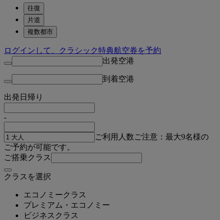
往復
片道
複数都市
ログインして、クラシック特典航空券を予約
出発空港
到着空港
出発日
帰り
-
ご利用人数
ご注意：最大9名様の
ご予約が可能です。
ご搭乗クラス
クラスを選択
エコノミークラス
プレミアム・エコノミー
ビジネスクラス