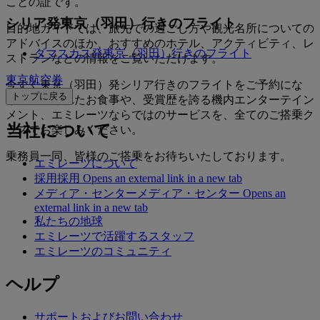
ことの証です。
シリア発東京（羽田）行きのフライト
目的地ガイドでは、旅先での過ごし方や観光名所についての
アドバイスのほか、おすすめのホテル、アクティビティ、レ
ダマスカス発東京（羽田）行きのフライト
ストランなどの情報をご覧いただけます。
東京航空券
今すぐ東京（羽田）発シリア行きのフライトをご予約にな
トップに戻る
り、洗練されたお食事や、受賞歴を誇る機内エンターテイン
メント、エミレーツならではのサービスを、全てのご搭乗ク
当社について
ラスでお楽しみください。
乗務員一同、皆様のご搭乗をお待ちいたしております。
エミレーツについて
採用
採用 Opens an external link in a new tab
メディア・センター
メディア・センター Opens an
external link in a new tab
私たちの地球
エミレーツで活躍するスタッフ
エミレーツのコミュニティ
ヘルプ
サポートおよびお問い合わせ