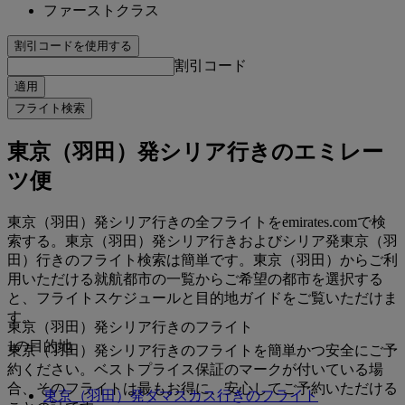
ファーストクラス
割引コードを使用する
割引コード
適用
フライト検索
東京（羽田）発シリア行きのエミレー
ツ便
東京（羽田）発シリア行きの全フライトをemirates.comで検
索する。東京（羽田）発シリア行きおよびシリア発東京（羽
田）行きのフライト検索は簡単です。東京（羽田）からご利
用いただける就航都市の一覧からご希望の都市を選択する
と、フライトスケジュールと目的地ガイドをご覧いただけま
す。
東京（羽田）発シリア行きのフライト
1の目的地
東京（羽田）発シリア行きのフライトを簡単かつ安全にご予
約ください。ベストプライス保証のマークが付いている場
合、そのフライトは最もお得に、安心してご予約いただける
東京（羽田）発ダマスカス行きのフライト