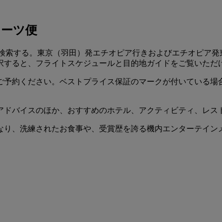
レーツ便
.comで検索する。東京（羽田）発エチオピア行きおよびエチオピ
択すると、フライトスケジュールと目的地ガイドをご覧いただ
ご予約ください。ベストプライス保証のマークが付いている場
アドバイスのほか、おすすめのホテル、アクティビティ、レス
なり、洗練されたお食事や、受賞歴を誇る機内エンターテイン