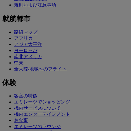
規則および注意事項
就航都市
路線マップ
アフリカ
アジア太平洋
ヨーロッパ
南北アメリカ
中東
全大陸/地域へのフライト
体験
客室の特徴
エミレーツでショッピング
機内サービスについて
機内エンターテインメント
お食事
エミレーツのラウンジ