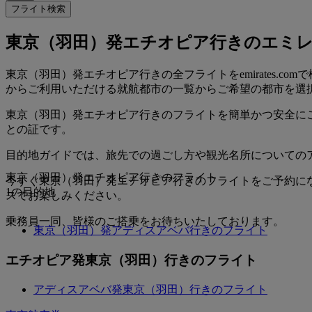
フライト検索
東京（羽田）発エチオピア行きのエミ
東京（羽田）発エチオピア行きの全フライトをemirates
からご利用いただける就航都市の一覧からご希望の都市を選
東京（羽田）発エチオピア行きのフライトを簡単かつ安全に
との証です。
目的地ガイドでは、旅先での過ごし方や観光名所についての
東京（羽田）発エチオピア行きのフライト
今すぐ東京（羽田）発エチオピア行きのフライトをご予約に
1の目的地
スでお楽しみください。
乗務員一同、皆様のご搭乗をお待ちいたしております。
東京（羽田）発アディスアベバ行きのフライト
エチオピア発東京（羽田）行きのフライト
アディスアベバ発東京（羽田）行きのフライト